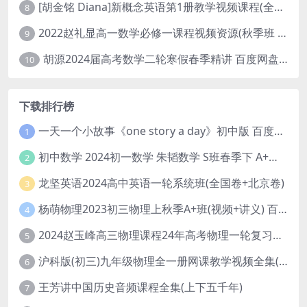
[胡金铭 Diana]新概念英语第1册教学视频课程(全集 百度网盘下载)
8
2022赵礼显高一数学必修一课程视频资源(秋季班 含讲义)百度网盘云
9
胡源2024届高考数学二轮寒假春季精讲 百度网盘分享
10
下载排行榜
一天一个小故事《one story a day》初中版 百度网盘分享下载
1
初中数学 2024初一数学 朱韬数学 S班春季下 A+班春季下 百度云网盘
2
龙坚英语2024高中英语一轮系统班(全国卷+北京卷)
3
杨萌物理2023初三物理上秋季A+班(视频+讲义) 百度网盘分享
4
2024赵玉峰高三物理课程24年高考物理一轮复习网课教程
5
沪科版(初三)九年级物理全一册网课教学视频全集(录播版 杜春雨 66讲)
6
王芳讲中国历史音频课程全集(上下五千年)
7