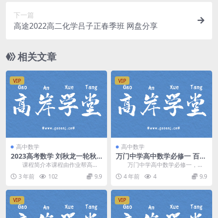
下一篇
高途2022高二化学吕子正春季班 网盘分享
相关文章
VIP
VIP
高中数学
高中数学
2023高考数学 刘秋龙一轮秋
万门中学高中数学必修一 百度
季A和A+合集课程
网盘分享
课程简介本课程由作业帮高中
万门中学高中数学必修一，百
数学主讲 刘秋龙 讲课，2023高考
度网盘高中数学课程13.0G高清视
3 年前
102
9.9
4 年前
4
9.9
数学一轮秋季班...
频。 资源目录...
VIP
VIP