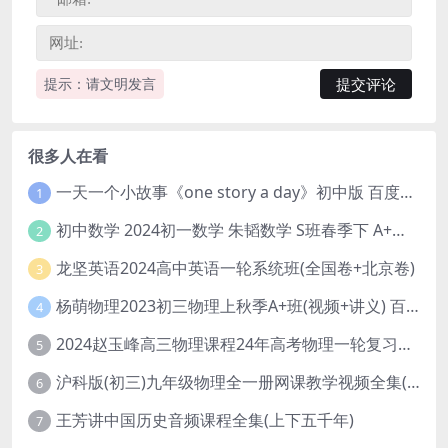
提示：请文明发言
很多人在看
一天一个小故事《one story a day》初中版 百度网盘分享下载
1
初中数学 2024初一数学 朱韬数学 S班春季下 A+班春季下 百度云网盘
2
龙坚英语2024高中英语一轮系统班(全国卷+北京卷)
3
杨萌物理2023初三物理上秋季A+班(视频+讲义) 百度网盘分享
4
2024赵玉峰高三物理课程24年高考物理一轮复习网课教程
5
沪科版(初三)九年级物理全一册网课教学视频全集(录播版 杜春雨 66讲)
6
王芳讲中国历史音频课程全集(上下五千年)
7