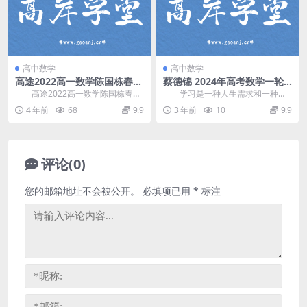
高中数学
高中数学
高途2022高一数学陈国栋春季
蔡德锦 2024年高考数学一轮
班 网盘分享
暑期班（高三）百度网盘
高途2022高一数学陈国栋春季
学习是一种人生需求和一种态
班，网盘分享高中数学课程3.81G
度。只有不断学习，及时“充电”，才
4 年前
68
9.9
3 年前
10
9.9
高清视频。 ...
能做到“百毒不侵...
评论(0)
您的邮箱地址不会被公开。
必填项已用
*
标注