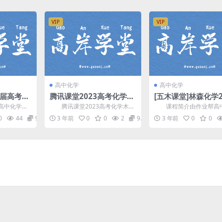
VIP
VIP
高中化学
高中化学
3届高考化
腾讯课堂2023高考化学木
[五木课堂]林森化学2
划班25
子物质结构与性质（高
届高三A+班S班暑秋
中化学辅
腾讯课堂2023高考化学木子
课程简介由作业帮高
三）百度网盘分享
课程(含资料)
针对2023
物质结构与性质，百度网盘分享
唯一S班主讲 林森(昵称: 五
0
44
9.9
3 年前
0
0
2
9.9
3 年前
0
0
.
高考化学复习课程1....
课，2023届...