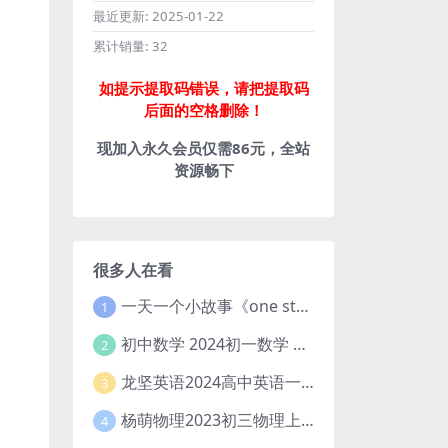
最近更新:
2025-01-22
累计销量:
32
如提示提取码错误，请把提取码
后面的空格删除！
现加入永久会员仅需86元，全站
资源畅下
很多人在看
一天一个小故事《one story a day》初中版 百度网盘分享下载
1
初中数学 2024初一数学 朱韬数学 S班春季下 A+班春季下 百度云网盘
2
龙坚英语2024高中英语一轮系统班(全国卷+北京卷)
3
杨萌物理2023初三物理上秋季A+班(视频+讲义) 百度网盘分享
4