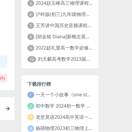
2024赵玉峰高三物理课程24年高考物理一轮复习网课教程
5
沪科版(初三)九年级物理全一册网课教学视频全集(录播版 杜春雨 66讲)
6
王芳讲中国历史音频课程全集(上下五千年)
7
[胡金铭 Diana]新概念英语第1册教学视频课程(全集 百度网盘下载)
8
2022赵礼显高一数学必修一课程视频资源(秋季班 含讲义)百度网盘云
9
刘天麒高考数学2023届一轮暑假班直播课合集(A和A+)
10
(
0
)
下载排行榜
一天一个小故事《one story a day》初中版 百度网盘分享下载
1
初中数学 2024初一数学 朱韬数学 S班春季下 A+班春季下 百度云网盘
2
龙坚英语2024高中英语一轮系统班(全国卷+北京卷)
3
杨萌物理2023初三物理上秋季A+班(视频+讲义) 百度网盘分享
4