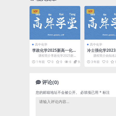
VIP
VIP
高中化学
高中化学
李政化学2025新高一化学
冷士强化学202
上暑秋联报班(28届) 百度
学一轮暑期复习规
课程简介李政化学2025新高
课程简介由知名高
网盘分享
讲
一化学上暑秋联报班(28届)，名
导教师 冷士强 讲课，
1 年前
0
0
6
9.9
3 年前
0
师 李政 讲课，...
届高考化学一轮暑期..
评论(0)
您的邮箱地址不会被公开。
必填项已用
*
标注