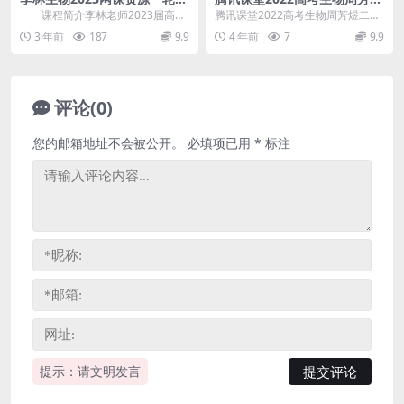
高考生物复习
二轮复习模块二：大题专项 百
课程简介李林老师2023届高考
腾讯课堂2022高考生物周芳煜二轮
度网盘分享下载
生物一轮复习 录播+直播讲解，包
复习模块二：大题专项课程，百度
3 年前
187
9.9
4 年前
7
9.9
含：66节核心...
网盘高考生物复习...
评论(0)
您的邮箱地址不会被公开。
必填项已用
*
标注
提示：请文明发言