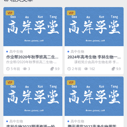
VIP
VIP
高中生物
高中生物
作业帮2020年秋季班高二生
2024年高考生物 李林生物一
物-段瑞莹_尖端班（3.39G高
轮直播课视频教程
作业帮/2020年秋季班高二生物-段
课程简介由高中生物名师 李林
清视频资源）百度云网盘资源
瑞莹_尖端班├──讲义| └──讲义|
讲课，13年高中生物教学经验，李
5 年前
3
9.9
2 年前
162
9.9
| ...
林2024届高...
VIP
VIP
高中生物
高中生物
李林生物2023网课资源一轮新
腾讯课堂2022高考生物周芳煜