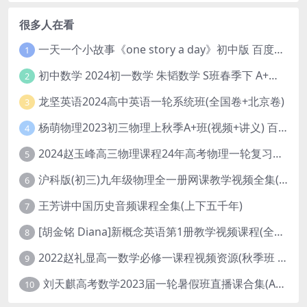
很多人在看
一天一个小故事《one story a day》初中版 百度网盘分享下载
1
初中数学 2024初一数学 朱韬数学 S班春季下 A+班春季下 百度云网盘
2
龙坚英语2024高中英语一轮系统班(全国卷+北京卷)
3
杨萌物理2023初三物理上秋季A+班(视频+讲义) 百度网盘分享
4
2024赵玉峰高三物理课程24年高考物理一轮复习网课教程
5
沪科版(初三)九年级物理全一册网课教学视频全集(录播版 杜春雨 66讲)
6
王芳讲中国历史音频课程全集(上下五千年)
7
[胡金铭 Diana]新概念英语第1册教学视频课程(全集 百度网盘下载)
8
2022赵礼显高一数学必修一课程视频资源(秋季班 含讲义)百度网盘云
9
刘天麒高考数学2023届一轮暑假班直播课合集(A和A+)
10