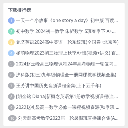
下载排行榜
一天一个小故事《one story a day》初中版 百度网盘分享下载
1
初中数学 2024初一数学 朱韬数学 S班春季下 A+班春季下 百度云网盘
2
龙坚英语2024高中英语一轮系统班(全国卷+北京卷)
3
杨萌物理2023初三物理上秋季A+班(视频+讲义) 百度网盘分享
4
2024赵玉峰高三物理课程24年高考物理一轮复习网课教程
5
沪科版(初三)九年级物理全一册网课教学视频全集(录播版 杜春雨 66讲)
6
王芳讲中国历史音频课程全集(上下五千年)
7
[胡金铭 Diana]新概念英语第1册教学视频课程(全集 百度网盘下载)
8
2022赵礼显高一数学必修一课程视频资源(秋季班 含讲义)百度网盘云
9
刘天麒高考数学2023届一轮暑假班直播课合集(A和A+)
10