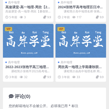
高中地理
高中地理
​高途课堂-高一地理-周欣【202
2024张艳平高考地理百日冲刺
1暑假班】（2G高清视频百度
(上)寒假班课程
高途课堂-高一地理-周欣【暑假班】
课程简介高中地理名师 张艳平
云）
2021/├──课堂笔记| └──开学第
讲课，2024张艳萍高考地理百日冲
5 年前
3
9.9
2 年前
117
9.9
一课....
刺课(上)寒...
VIP
VIP
高中地理
高中地理
2022-2023张艳平高三地理百
周欣高一地理上学期暑秋联报
日冲刺上册寒假班
高清直播课(电子讲义)百度网
课程简介张艳平2023高考地理
课程简介由高中地理名师 周欣
盘云
百日冲刺寒假班，本阶段讲描述、
讲课，2023届周欣高一地理上学期
3 年前
32
9.9
3 年前
33
9.9
比较地理事物的分...
暑秋联报班，...
评论(0)
您的邮箱地址不会被公开。
必填项已用
*
标注