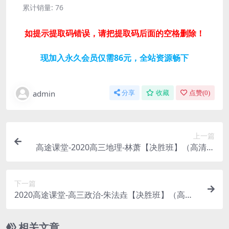
累计销量:
76
如提示提取码错误，请把提取码后面的空格删除！
现加入永久会员仅需86元，全站资源畅下
admin
分享
收藏
点赞(
0
)
上一篇
高途课堂-2020高三地理-林萧【决胜班】（高清视
频百度云）
下一篇
2020高途课堂-高三政治-朱法垚【决胜班】（高清
视频百度云）
相关文章