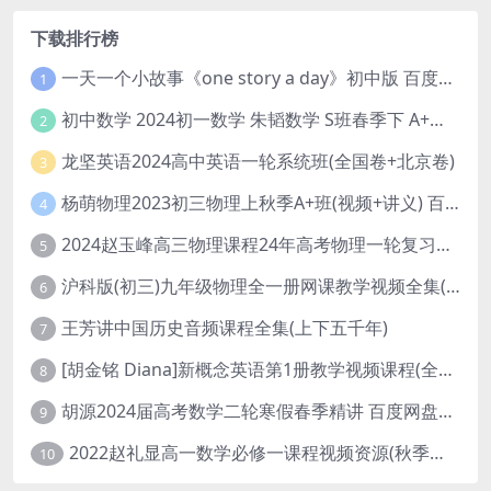
下载排行榜
一天一个小故事《one story a day》初中版 百度网盘分享下载
1
初中数学 2024初一数学 朱韬数学 S班春季下 A+班春季下 百度云网盘
2
龙坚英语2024高中英语一轮系统班(全国卷+北京卷)
3
杨萌物理2023初三物理上秋季A+班(视频+讲义) 百度网盘分享
4
2024赵玉峰高三物理课程24年高考物理一轮复习网课教程
5
沪科版(初三)九年级物理全一册网课教学视频全集(录播版 杜春雨 66讲)
6
王芳讲中国历史音频课程全集(上下五千年)
7
[胡金铭 Diana]新概念英语第1册教学视频课程(全集 百度网盘下载)
8
胡源2024届高考数学二轮寒假春季精讲 百度网盘分享
9
2022赵礼显高一数学必修一课程视频资源(秋季班 含讲义)百度网盘云
10