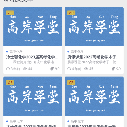
VIP
VIP
高中化学
高中化学
冷士强化学2023届高考化学一
腾讯课堂2022高考化学木子二
轮暑期复习规划班25讲
轮复习 百度网盘分享下载
课程简介由知名高中化学辅导
腾讯课堂2022高考化学木子二轮复
教师 冷士强 讲课，针对2023届高
习，百度网盘高考化学复习课程12.
3 年前
44
9.9
4 年前
45
9.9
考化学一轮暑期...
6G高清视频...
VIP
VIP
高中化学
高中化学
木子化学 2023高考化学暑假
高东辉2023年高考化学一轮秋