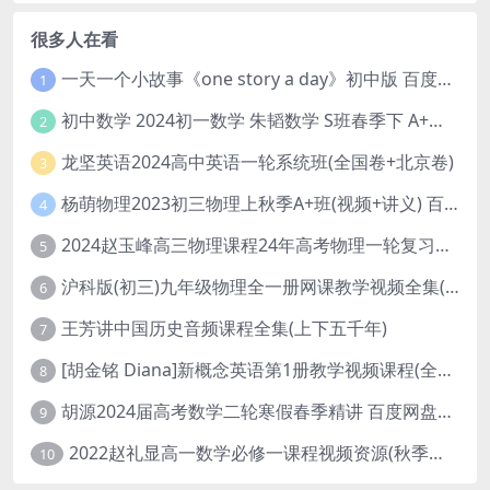
很多人在看
一天一个小故事《one story a day》初中版 百度网盘分享下载
1
初中数学 2024初一数学 朱韬数学 S班春季下 A+班春季下 百度云网盘
2
龙坚英语2024高中英语一轮系统班(全国卷+北京卷)
3
杨萌物理2023初三物理上秋季A+班(视频+讲义) 百度网盘分享
4
2024赵玉峰高三物理课程24年高考物理一轮复习网课教程
5
沪科版(初三)九年级物理全一册网课教学视频全集(录播版 杜春雨 66讲)
6
王芳讲中国历史音频课程全集(上下五千年)
7
[胡金铭 Diana]新概念英语第1册教学视频课程(全集 百度网盘下载)
8
胡源2024届高考数学二轮寒假春季精讲 百度网盘分享
9
2022赵礼显高一数学必修一课程视频资源(秋季班 含讲义)百度网盘云
10