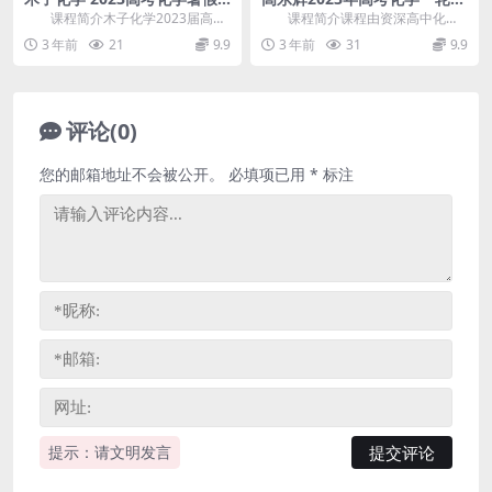
衔接基础补救班
季知识视频180讲(高三)
课程简介木子化学2023届高考
课程简介课程由资深高中化学
化学一轮暑假预热，由省重点高中
辅导老师 高东辉 讲课，2023届高
3 年前
21
9.9
3 年前
31
9.9
高级教师 木子 ...
三化学一轮复习...
评论(0)
您的邮箱地址不会被公开。
必填项已用
*
标注
提示：请文明发言