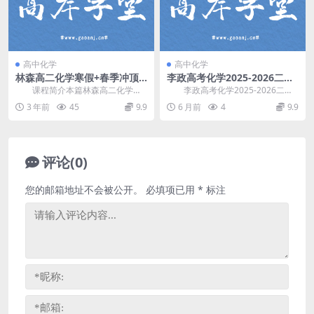
高中化学
高中化学
林森高二化学寒假+春季冲顶
李政高考化学2025-2026二三
班视频课程(有机+结构)
轮寒春课 百度网盘分享
课程简介本篇林森高二化学上
李政高考化学2025-2026二三
学期冲顶班讲课视频，由作业帮 林
轮寒春课，开课时间：2025年寒假
3 年前
45
9.9
6 月前
4
9.9
森(昵称：五木老师...
+202...
评论(0)
您的邮箱地址不会被公开。
必填项已用
*
标注