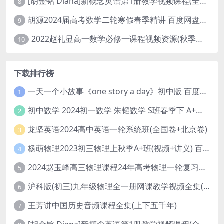
[胡金铭 Diana]新概念英语第1册教学视频课程(全集 百度网盘下载)
8
胡源2024届高考数学二轮寒假春季精讲 百度网盘分享
9
2022赵礼显高一数学必修一课程视频资源(秋季班 含讲义)百度网盘云
10
下载排行榜
一天一个小故事《one story a day》初中版 百度网盘分享下载
1
初中数学 2024初一数学 朱韬数学 S班春季下 A+班春季下 百度云网盘
2
龙坚英语2024高中英语一轮系统班(全国卷+北京卷)
3
杨萌物理2023初三物理上秋季A+班(视频+讲义) 百度网盘分享
4
2024赵玉峰高三物理课程24年高考物理一轮复习网课教程
5
沪科版(初三)九年级物理全一册网课教学视频全集(录播版 杜春雨 66讲)
6
王芳讲中国历史音频课程全集(上下五千年)
7