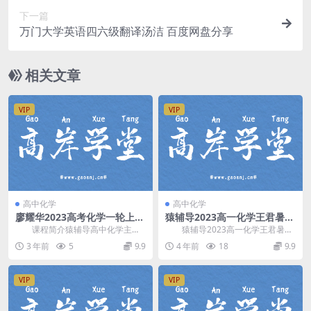
下一篇
万门大学英语四六级翻译汤洁 百度网盘分享
相关文章
VIP
VIP
高中化学
高中化学
廖耀华2023高考化学一轮上篇
猿辅导2023高一化学王君暑假
暑期A+班网课
班 百度网盘分享
课程简介猿辅导高中化学主讲
猿辅导2023高一化学王君暑假
廖耀华2023高考化学一轮暑假系统
班，百度网盘分享高中化学课程7.9
3 年前
5
9.9
4 年前
18
9.9
班，难度A+，...
2G高清视频...
VIP
VIP