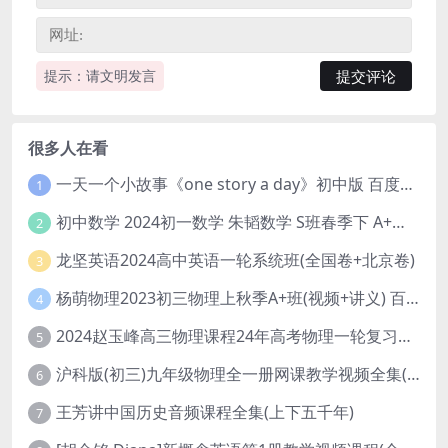
提示：请文明发言
很多人在看
一天一个小故事《one story a day》初中版 百度网盘分享下载
1
初中数学 2024初一数学 朱韬数学 S班春季下 A+班春季下 百度云网盘
2
龙坚英语2024高中英语一轮系统班(全国卷+北京卷)
3
杨萌物理2023初三物理上秋季A+班(视频+讲义) 百度网盘分享
4
2024赵玉峰高三物理课程24年高考物理一轮复习网课教程
5
沪科版(初三)九年级物理全一册网课教学视频全集(录播版 杜春雨 66讲)
6
王芳讲中国历史音频课程全集(上下五千年)
7