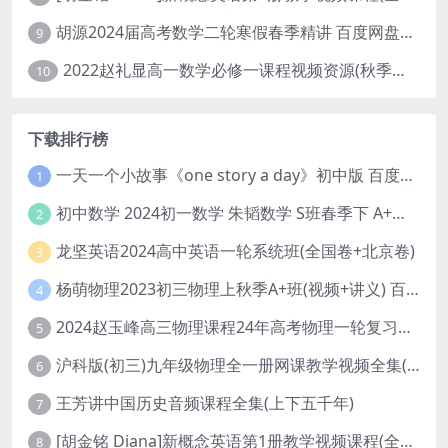
胡源2024届高考数学二轮寒假春季精讲 百度网盘分享
9
2022赵礼显高一数学必修一课程视频资源(秋季班 含讲义)百度网盘云
10
下载排行榜
一天一个小故事《one story a day》初中版 百度网盘分享下载
1
初中数学 2024初一数学 朱韬数学 S班春季下 A+班春季下 百度云网盘
2
龙坚英语2024高中英语一轮系统班(全国卷+北京卷)
3
杨萌物理2023初三物理上秋季A+班(视频+讲义) 百度网盘分享
4
2024赵玉峰高三物理课程24年高考物理一轮复习网课教程
5
沪科版(初三)九年级物理全一册网课教学视频全集(录播版 杜春雨 66讲)
6
王芳讲中国历史音频课程全集(上下五千年)
7
[胡金铭 Diana]新概念英语第1册教学视频课程(全集 百度网盘下载)
8