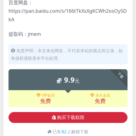
百度网盘：
https://pan.baidu.com/s/166tTkXsXgKCWh2osOy5D
kA
提取码：jmem
免责声明：本文来自网友，不代表本站的观点和立场，如
有侵权请联系本平台处理。
下载
9.9
元
VIP会员
永久会员
免费
免费
购买下载权限
已有
82
人解锁下载