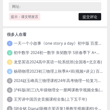
提示：请文明发言
很多人在看
一天一个小故事《one story a day》初中版 百度网盘分享下载
1
初中数学 2024初一数学 朱韬数学 S班春季下 A+班春季下 百度云网盘
2
龙坚英语2024高中英语一轮系统班(全国卷+北京卷)
3
杨萌物理2023初三物理上秋季A+班(视频+讲义) 百度网盘分享
4
2024赵玉峰高三物理课程24年高考物理一轮复习网课教程
5
沪科版(初三)九年级物理全一册网课教学视频全集(录播版 杜春雨 66讲)
6
王芳讲中国历史音频课程全集(上下五千年)
7
[胡金铭 Diana]新概念英语第1册教学视频课程(全集 百度网盘下载)
8