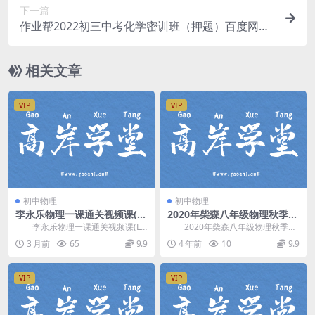
下一篇
作业帮2022初三中考化学密训班（押题）百度网盘
分享
相关文章
VIP
VIP
初中物理
初中物理
李永乐物理一课通关视频课(L
2020年柴森八年级物理秋季班
7-L9初阶) 百度网盘分享
（初二）（完结）百度网盘分
李永乐物理一课通关视频课(L7
2020年柴森八年级物理秋季
享
-L9初阶)，李永乐初中物理 初一 至
班，完结版百度网盘初中物理课程1
3 月前
65
9.9
4 年前
10
9.9
初三知...
2.2G高清视频...
VIP
VIP