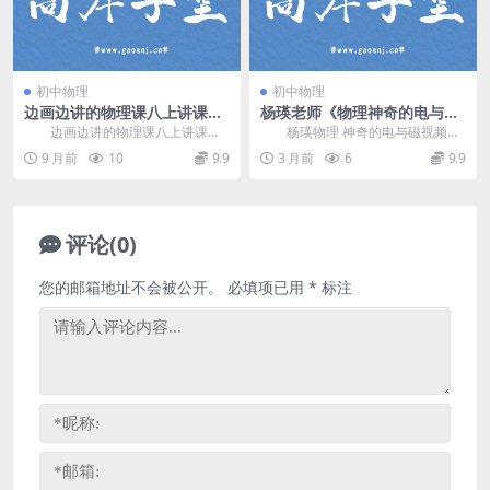
初中物理
初中物理
边画边讲的物理课八上讲课视
杨瑛老师《物理神奇的电与磁
频(初二物理) 百度网盘分享
视频课程》 百度网盘分享
边画边讲的物理课八上讲课视
杨瑛物理 神奇的电与磁视频课
频(初二物理)，专为7-9年级小读者
程，主讲人：羊羊老师(杨瑛)，适合
9 月前
10
9.9
3 月前
6
9.9
设计的初中物理...
人群：小高年级...
评论(0)
您的邮箱地址不会被公开。
必填项已用
*
标注