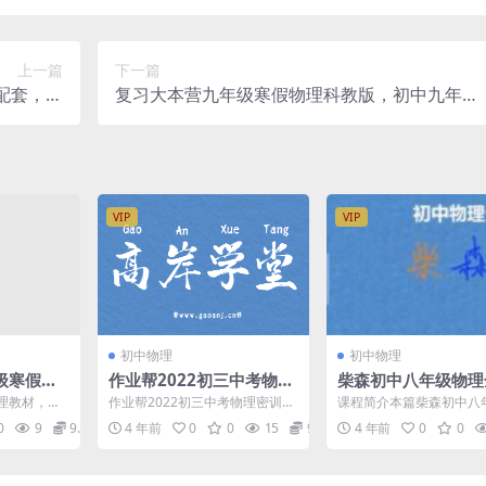
上一篇
下一篇
配套，初
复习大本营九年级寒假物理科教版，初中九年级
文档，百
物理寒假作业电子版82页PDF文档，百度网盘下
网盘下载
载
VIP
VIP
初中物理
初中物理
级寒假物
作业帮2022初三中考物理
柴森初中八年级物理
九年级物
密训班（押题）百度网盘
视频网课(含电子讲义
理教材，学
作业帮2022初三中考物理密训
课程简介本篇柴森初中八
79页PD
分享
错题法)百度网盘资
本营九年级
班，密训班不分老师，百度网盘
理全套视频网课，由物理
0
9
9.9
4 年前
0
0
15
9.9
4 年前
0
0
年...
初中中考物理复习课程1...
森 讲课，毕业于北京邮...
盘下载