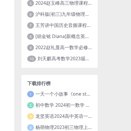
2024赵玉峰高三物理课程24年高考物理一轮复习网课教程
5
沪科版(初三)九年级物理全一册网课教学视频全集(录播版 杜春雨 66讲)
6
王芳讲中国历史音频课程全集(上下五千年)
7
[胡金铭 Diana]新概念英语第1册教学视频课程(全集 百度网盘下载)
8
2022赵礼显高一数学必修一课程视频资源(秋季班 含讲义)百度网盘云
9
刘天麒高考数学2023届一轮暑假班直播课合集(A和A+)
10
下载排行榜
一天一个小故事《one story a day》初中版 百度网盘分享下载
1
初中数学 2024初一数学 朱韬数学 S班春季下 A+班春季下 百度云网盘
2
龙坚英语2024高中英语一轮系统班(全国卷+北京卷)
3
杨萌物理2023初三物理上秋季A+班(视频+讲义) 百度网盘分享
4