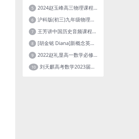
2024赵玉峰高三物理课程24年高考物理一轮复习网课教程
5
沪科版(初三)九年级物理全一册网课教学视频全集(录播版 杜春雨 66讲)
6
王芳讲中国历史音频课程全集(上下五千年)
7
[胡金铭 Diana]新概念英语第1册教学视频课程(全集 百度网盘下载)
8
2022赵礼显高一数学必修一课程视频资源(秋季班 含讲义)百度网盘云
9
刘天麒高考数学2023届一轮暑假班直播课合集(A和A+)
10