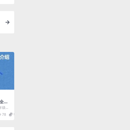
全套
 三刷
年级物
源下载
名师 柴
78
9.9