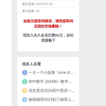
最近更新:
2025-01-22
累计销量:
87
如提示提取码错误，请把提取码
后面的空格删除！
现加入永久会员仅需86元，全站
资源畅下
很多人在看
一天一个小故事《one story a day》初中版 百度网盘分享下载
1
初中数学 2024初一数学 朱韬数学 S班春季下 A+班春季下 百度云网盘
2
龙坚英语2024高中英语一轮系统班(全国卷+北京卷)
3
杨萌物理2023初三物理上秋季A+班(视频+讲义) 百度网盘分享
4