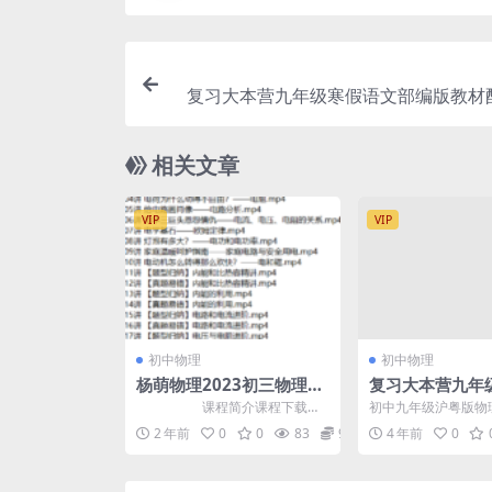
复习大本营九年级寒假语文部编版教材
中九年级语文寒假作业电子版81页PDF
度
相关文章
VIP
VIP
初中物理
初中物理
杨萌物理2023初三物理上
复习大本营九年
学期暑假衔接A+班(含讲
理沪粤版，初中
课程简介课程下载杨
初中九年级沪粤版物
义)
理寒假作业电子版
萌物理2023初三物理上学期暑假
习资料下载，复习大
2 年前
0
0
83
9.9
4 年前
0
衔接A+班(秋上)，...
寒假物理沪粤版，初中九
F文档，百度网