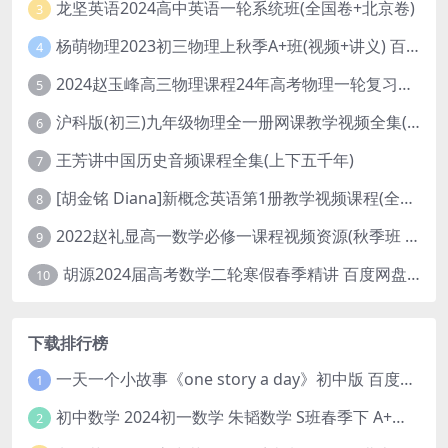
龙坚英语2024高中英语一轮系统班(全国卷+北京卷)
3
杨萌物理2023初三物理上秋季A+班(视频+讲义) 百度网盘分享
4
2024赵玉峰高三物理课程24年高考物理一轮复习网课教程
5
沪科版(初三)九年级物理全一册网课教学视频全集(录播版 杜春雨 66讲)
6
王芳讲中国历史音频课程全集(上下五千年)
7
[胡金铭 Diana]新概念英语第1册教学视频课程(全集 百度网盘下载)
8
2022赵礼显高一数学必修一课程视频资源(秋季班 含讲义)百度网盘云
9
胡源2024届高考数学二轮寒假春季精讲 百度网盘分享
10
下载排行榜
一天一个小故事《one story a day》初中版 百度网盘分享下载
1
初中数学 2024初一数学 朱韬数学 S班春季下 A+班春季下 百度云网盘
2