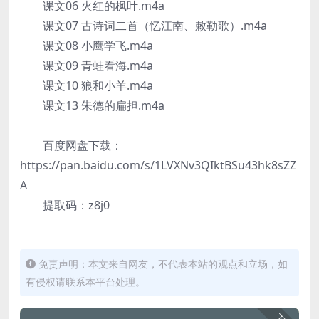
课文06 火红的枫叶.m4a
课文07 古诗词二首（忆江南、敕勒歌）.m4a
课文08 小鹰学飞.m4a
课文09 青蛙看海.m4a
课文10 狼和小羊.m4a
课文13 朱德的扁担.m4a
百度网盘下载：
https://pan.baidu.com/s/1LVXNv3QIktBSu43hk8sZZ
A
提取码：z8j0
免责声明：本文来自网友，不代表本站的观点和立场，如
有侵权请联系本平台处理。