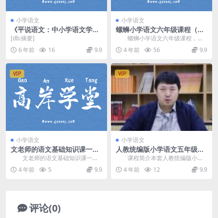
小学语文
小学语文
《平说语文：中小学语文学习
螺蛳小学语文六年级课程（完
方法》MP3音频 百度网盘下载
结）百度网盘分享
[db:摘要]
螺蛳小学语文六年级课程，完
结版百度网盘分享小学语文课程2.6
6 年前
16
9.9
4 年前
56
9.9
5G高清视频。 ...
VIP
VIP
小学语文
小学语文
文老师的语文基础知识课一
人教统编版小学语文五年级语
（完结）网盘分享
下册教学视频网课(含试卷)百
文老师的语文基础知识课一，
课程简介本套人教统编版小学
度网盘下载
完结版网盘分享小学语文课程3.71
语文五年级语下册教学视频网课，
4 年前
5
9.9
4 年前
12
9.9
G高清视频。 ...
为教材同步学习课程(...
评论(0)