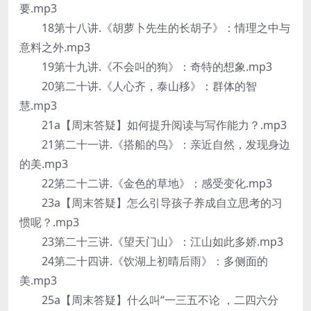
要.mp3
18第十八讲.《胡萝卜先生的长胡子》：情理之中与
意料之外.mp3
19第十九讲.《不会叫的狗》：奇特的想象.mp3
20第二十讲.《人心齐，泰山移》：群体的智
慧.mp3
21a【周末答疑】如何提升阅读与写作能力？.mp3
21第二十一讲.《搭船的鸟》：亲近自然，发现身边
的美.mp3
22第二十二讲.《金色的草地》：感受变化.mp3
23a【周末答疑】怎么引导孩子养成自立思考的习
惯呢？.mp3
23第二十三讲.《望天门山》：江山如此多娇.mp3
24第二十四讲.《饮湖上初晴后雨》：多侧面的
美.mp3
25a【周末答疑】什么叫“一三五不论 ，二四六分