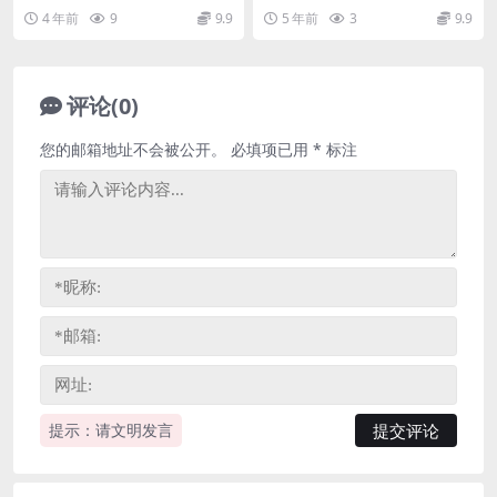
网盘下载
（完结）百度网盘
语文一年级下册教学视频网课，为
级，完结版百度网盘9.08G高清视
4 年前
9
9.9
5 年前
3
9.9
教材同步学习课程(版...
频。资源目录...
评论(0)
您的邮箱地址不会被公开。
必填项已用
*
标注
提示：请文明发言