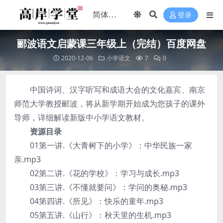
登录
郦波语文启蒙课三年级上（完结）百度网盘
2020-12-06
小学语文
7
0
中国诗词、汉字听写和成语大会的文化嘉宾、南京
师范大学教授郦波，将从新学期开始成为您孩子的课外
导师，详细解读新版中小学语文教材。
资源目录
01第一讲.《大青树下的小学》：中华民族一家
亲.mp3
02第二讲.《花的学校》：学习与成长.mp3
03第三讲.《不懂就要问》：学问的奥秘.mp3
04第四讲.《所见》：快乐的童年.mp3
05第五讲.《山行》：秋天里的生机.mp3