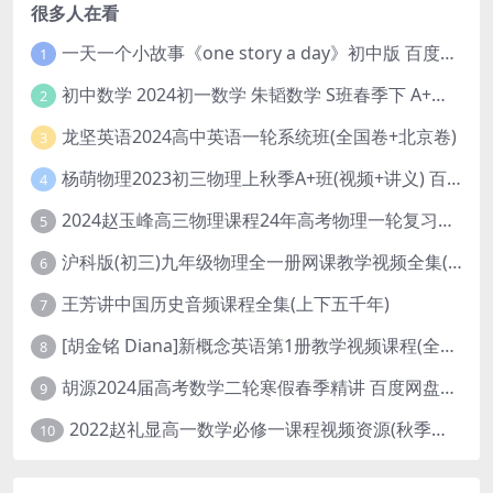
很多人在看
一天一个小故事《one story a day》初中版 百度网盘分享下载
1
初中数学 2024初一数学 朱韬数学 S班春季下 A+班春季下 百度云网盘
2
龙坚英语2024高中英语一轮系统班(全国卷+北京卷)
3
杨萌物理2023初三物理上秋季A+班(视频+讲义) 百度网盘分享
4
2024赵玉峰高三物理课程24年高考物理一轮复习网课教程
5
沪科版(初三)九年级物理全一册网课教学视频全集(录播版 杜春雨 66讲)
6
王芳讲中国历史音频课程全集(上下五千年)
7
[胡金铭 Diana]新概念英语第1册教学视频课程(全集 百度网盘下载)
8
胡源2024届高考数学二轮寒假春季精讲 百度网盘分享
9
2022赵礼显高一数学必修一课程视频资源(秋季班 含讲义)百度网盘云
10