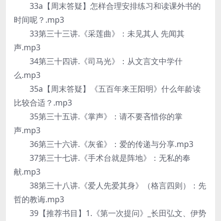
33a【周末答疑】怎样合理安排练习和读课外书的
时间呢？.mp3
33第三十三讲.《采莲曲》：未见其人 先闻其
声.mp3
34第三十四讲.《司马光》：从文言文中学什
么.mp3
35a【周末答疑】《五百年来王阳明》什么年龄读
比较合适？.mp3
35第三十五讲.《掌声》：请不要吝惜你的掌
声.mp3
36第三十六讲.《灰雀》：爱的传递与分享.mp3
37第三十七讲.《手术台就是阵地》：无私的奉
献.mp3
38第三十八讲.《爱人先爱其身》（格言四则）：先
哲的教诲.mp3
39【推荐书目】1.《第一次提问》_长田弘文、伊势