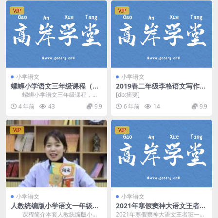
VIP
VIP
小学语文
小学语文
螺蛳小学语文三年级课程（完
2019春二年级李格语文写作学
结）百度网盘分享
霸班高途（超清压缩完结）百
螺蛳小学语文三年级课程，完
[db:摘要]
度网盘
结版百度网盘分享小学语文课程1.7
4 年前
43
9.9
6 年前
14
9.9
1G高清视频。 ...
VIP
VIP
小学语文
小学语文
人教统编版小学语文一年级下
2021年寒假窦神大语文王者班
册教学视频网课(含试卷)百度
一年级（9.08G高清视频）
课程简介本套人教统编版小学
2021年寒假窦神大语文王者班一年