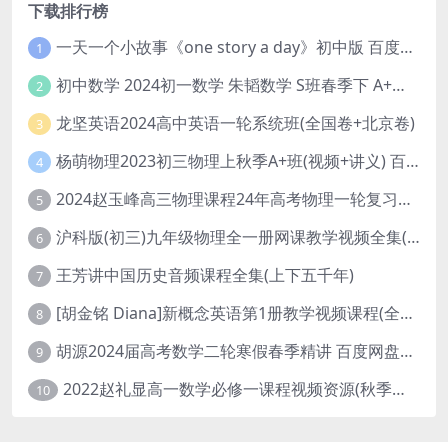
下载排行榜
一天一个小故事《one story a day》初中版 百度网盘分享下载
1
初中数学 2024初一数学 朱韬数学 S班春季下 A+班春季下 百度云网盘
2
龙坚英语2024高中英语一轮系统班(全国卷+北京卷)
3
杨萌物理2023初三物理上秋季A+班(视频+讲义) 百度网盘分享
4
2024赵玉峰高三物理课程24年高考物理一轮复习网课教程
5
沪科版(初三)九年级物理全一册网课教学视频全集(录播版 杜春雨 66讲)
6
王芳讲中国历史音频课程全集(上下五千年)
7
[胡金铭 Diana]新概念英语第1册教学视频课程(全集 百度网盘下载)
8
胡源2024届高考数学二轮寒假春季精讲 百度网盘分享
9
2022赵礼显高一数学必修一课程视频资源(秋季班 含讲义)百度网盘云
10