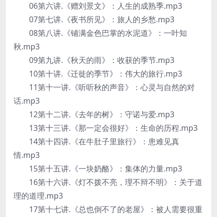
06第六讲.《赠刘景文》：人生的成熟季.mp3
07第七讲.《夜书所见》：旅人的乡愁.mp3
08第八讲.《铺满金色巴掌的水泥道》：一叶知
秋.mp3
09第九讲.《秋天的雨》：收获的季节.mp3
10第十讲.《迁徙的季节》：伟大的旅行.mp3
11第十一讲.《听听秋的声音》：心灵与自然的对
话.mp3
12第十二讲.《去年的树》：守诺与爱.mp3
13第十三讲.《那一定会很好》：生命的历程.mp3
14第十四讲.《在牛肚子里旅行》：患难见真
情.mp3
15第十五讲.《一块奶酪》：集体的力量.mp3
16第十六讲.《灯不拨不亮，理不辩不明》：关于道
理的道理.mp3
17第十七讲.《总也倒不了的老屋》：被人需要很重