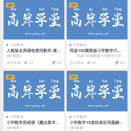
VIP
VIP
小学数学
小学数学
人教版名师课程黄冈数学-黄冈
同桌100冀教版小学数学六年
版小学数学（1-6年级全套视
级下册 百度网盘分享
[db:摘要]
同桌100冀教版小学数学六年
频课堂教学）百度网盘分享
级下册，百度网盘分享小学冀教版
6 年前
12
9.9
4 年前
45
9.9
数学课程4.59G...
VIP
VIP
小学数学
小学数学
小学数学思维课《魔法算术》
小学数学10道经典应用题解题
(外滩教育英语中字)(完结)百度
思路及答题 百度网盘
[db:摘要]
[db:摘要]