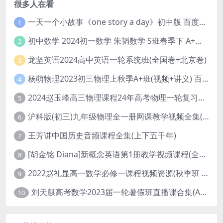
很多人在看
一天一个小故事《one story a day》初中版 百度网盘分享下载
1
初中数学 2024初一数学 朱韬数学 S班春季下 A+班春季下 百度云网盘
2
龙坚英语2024高中英语一轮系统班(全国卷+北京卷)
3
杨萌物理2023初三物理上秋季A+班(视频+讲义) 百度网盘分享
4
2024赵玉峰高三物理课程24年高考物理一轮复习网课教程
5
沪科版(初三)九年级物理全一册网课教学视频全集(录播版 杜春雨 66讲)
6
王芳讲中国历史音频课程全集(上下五千年)
7
[胡金铭 Diana]新概念英语第1册教学视频课程(全集 百度网盘下载)
8
2022赵礼显高一数学必修一课程视频资源(秋季班 含讲义)百度网盘云
9
刘天麒高考数学2023届一轮暑假班直播课合集(A和A+)
10