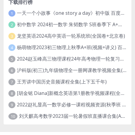
下载排行榜
一天一个小故事《one story a day》初中版 百度网盘分享下载
1
初中数学 2024初一数学 朱韬数学 S班春季下 A+班春季下 百度云网盘
2
龙坚英语2024高中英语一轮系统班(全国卷+北京卷)
3
杨萌物理2023初三物理上秋季A+班(视频+讲义) 百度网盘分享
4
2024赵玉峰高三物理课程24年高考物理一轮复习网课教程
5
沪科版(初三)九年级物理全一册网课教学视频全集(录播版 杜春雨 66讲)
6
王芳讲中国历史音频课程全集(上下五千年)
7
[胡金铭 Diana]新概念英语第1册教学视频课程(全集 百度网盘下载)
8
2022赵礼显高一数学必修一课程视频资源(秋季班 含讲义)百度网盘云
9
刘天麒高考数学2023届一轮暑假班直播课合集(A和A+)
10