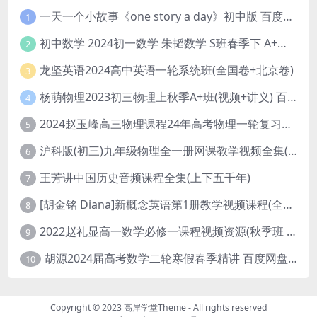
一天一个小故事《one story a day》初中版 百度网盘分享下载
1
初中数学 2024初一数学 朱韬数学 S班春季下 A+班春季下 百度云网盘
2
龙坚英语2024高中英语一轮系统班(全国卷+北京卷)
3
杨萌物理2023初三物理上秋季A+班(视频+讲义) 百度网盘分享
4
2024赵玉峰高三物理课程24年高考物理一轮复习网课教程
5
沪科版(初三)九年级物理全一册网课教学视频全集(录播版 杜春雨 66讲)
6
王芳讲中国历史音频课程全集(上下五千年)
7
[胡金铭 Diana]新概念英语第1册教学视频课程(全集 百度网盘下载)
8
2022赵礼显高一数学必修一课程视频资源(秋季班 含讲义)百度网盘云
9
胡源2024届高考数学二轮寒假春季精讲 百度网盘分享
10
Copyright © 2023
高岸学堂Theme
- All rights reserved