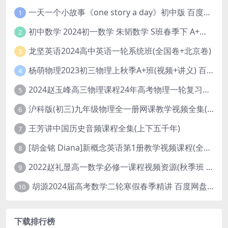
一天一个小故事《one story a day》初中版 百度网盘分享下载
1
初中数学 2024初一数学 朱韬数学 S班春季下 A+班春季下 百度云网盘
2
龙坚英语2024高中英语一轮系统班(全国卷+北京卷)
3
杨萌物理2023初三物理上秋季A+班(视频+讲义) 百度网盘分享
4
2024赵玉峰高三物理课程24年高考物理一轮复习网课教程
5
沪科版(初三)九年级物理全一册网课教学视频全集(录播版 杜春雨 66讲)
6
王芳讲中国历史音频课程全集(上下五千年)
7
[胡金铭 Diana]新概念英语第1册教学视频课程(全集 百度网盘下载)
8
2022赵礼显高一数学必修一课程视频资源(秋季班 含讲义)百度网盘云
9
胡源2024届高考数学二轮寒假春季精讲 百度网盘分享
10
下载排行榜