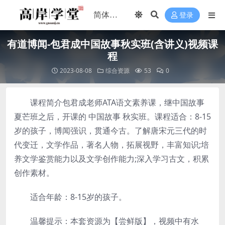
登录
有道博闻-包君成中国故事秋实班(含讲义)视频课
程
2023-08-08
综合资源
53
0
课程简介包君成老师ATA语文素养课，继中国故事
夏芒班之后，开课的 中国故事 秋实班。课程适合：8-15
岁的孩子，博闻强识，贯通今古。了解唐宋元三代的时
代变迁，文学作品，著名人物，拓展视野，丰富知识;培
养文学鉴赏能力以及文学创作能力;深入学习古文，积累
创作素材。
适合年龄：8-15岁的孩子。
温馨提示：本套资源为【尝鲜版】，视频中有水