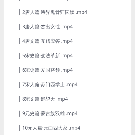
│ 2唐人篇·诗界鬼骨狂囚奴 .mp4
│ 3唐人篇·杰出女性 .mp4
│ 4唐文篇·互赠应答 .mp4
│ 5宋史篇·变法革新 .mp4
│ 6宋史篇·爱国将领 .mp4
│ 7宋人偏·苏门匹学士 .mp4
│ 8宋文篇·鹧鸪天 .mp4
│ 9元史篇·蒙古族双雄 .mp4
│ 10元人篇·元曲四大家 .mp4