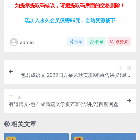
如提示提取码错误，请把提取码后面的空格删除！
现加入永久会员仅需86元，全站资源畅下
admin
分享
收藏
点赞(
0
)
上一篇
包君成语文 2022四方采风秋实班网课(含讲义)课程
资源
下一篇
有道博文-包君成高端文学夏芒班(含讲义)百度网盘
相关文章
VIP
VIP