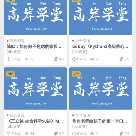
综合资源
综合资源
陈默：如何做不焦虑的家长 M
bobby《Python3高级核心技
P3音频 百度网盘下载
术97讲》（超清视频）百度网
[db:摘要]
[db:摘要]
盘
6 年前
12
9.9
6 年前
9
9.9
VIP
VIP
综合资源
综合资源
《王立铭·生命科学50讲》MP
焦焦老师给孩子的第一堂口才
3音频 百度网盘下载
表达课（全55集高清视频）
[db:摘要]
[db:摘要]
（含10集音频）百度网盘
6 年前
34
9.9
6 年前
11
9.9