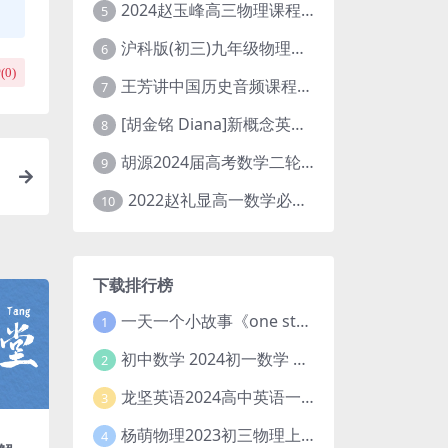
2024赵玉峰高三物理课程24年高考物理一轮复习网课教程
5
沪科版(初三)九年级物理全一册网课教学视频全集(录播版 杜春雨 66讲)
6
(
0
)
王芳讲中国历史音频课程全集(上下五千年)
7
[胡金铭 Diana]新概念英语第1册教学视频课程(全集 百度网盘下载)
8
胡源2024届高考数学二轮寒假春季精讲 百度网盘分享
9
2022赵礼显高一数学必修一课程视频资源(秋季班 含讲义)百度网盘云
10
下载排行榜
一天一个小故事《one story a day》初中版 百度网盘分享下载
1
初中数学 2024初一数学 朱韬数学 S班春季下 A+班春季下 百度云网盘
2
龙坚英语2024高中英语一轮系统班(全国卷+北京卷)
3
杨萌物理2023初三物理上秋季A+班(视频+讲义) 百度网盘分享
4