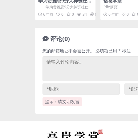
学为贵雅思9分大神班杜仕
诸葛学堂
明写作（高清视频）百度
学为贵雅思9分大神班杜仕明
[db:摘要]
网盘
写作，百度网盘高清视频。学为
6 年前
0
0
34
9.9
6 年前
0
贵杜仕明老师的写作高分...
评论(0)
您的邮箱地址不会被公开。
必填项已用
*
标注
提示：请文明发言