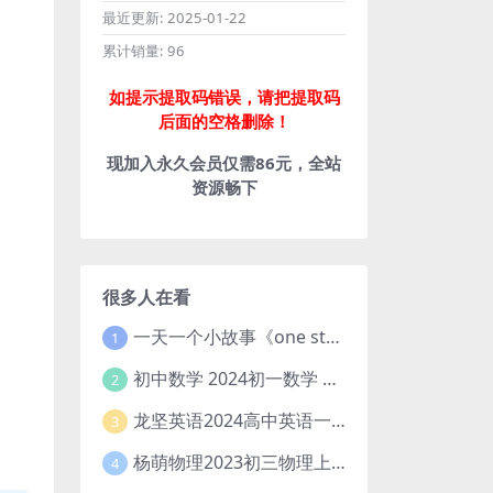
最近更新:
2025-01-22
累计销量:
96
如提示提取码错误，请把提取码
后面的空格删除！
现加入永久会员仅需86元，全站
资源畅下
很多人在看
一天一个小故事《one story a day》初中版 百度网盘分享下载
1
初中数学 2024初一数学 朱韬数学 S班春季下 A+班春季下 百度云网盘
2
龙坚英语2024高中英语一轮系统班(全国卷+北京卷)
3
杨萌物理2023初三物理上秋季A+班(视频+讲义) 百度网盘分享
4