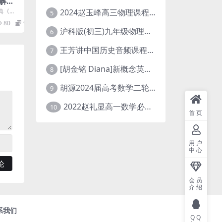
解读1
盘资源
2024赵玉峰高三物理课程24年高考物理一轮复习网课教程
典《红
5
视频15
80
9.9
沪科版(初三)九年级物理全一册网课教学视频全集(录播版 杜春雨 66讲)
6
王芳讲中国历史音频课程全集(上下五千年)
7
[胡金铭 Diana]新概念英语第1册教学视频课程(全集 百度网盘下载)
8
胡源2024届高考数学二轮寒假春季精讲 百度网盘分享
9
2022赵礼显高一数学必修一课程视频资源(秋季班 含讲义)百度网盘云
10
首页
用户
中心
会员
介绍
系我们
QQ