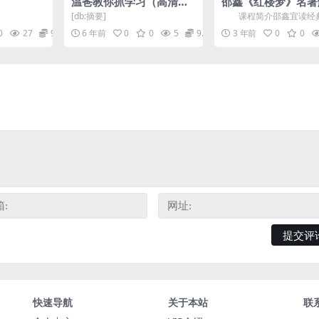
温爸教你抓学习（高清完
邵鑫《红楼梦》名著
结打包）百度网盘
6讲(视频+音频)网
[db:摘要]
课程简介邵鑫宜读经
楼梦》篇目，16讲，每节
0
27
9.9
6 年前
0
0
5
9.9
3 年前
0
0
-20分钟，碎片化时...
快速导航
关于本站
联