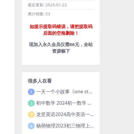
最近更新:
2025-01-22
累计销量:
53
如提示提取码错误，请把提取码
后面的空格删除！
现加入永久会员仅需86元，全站
资源畅下
很多人在看
一天一个小故事《one story a day》初中版 百度网盘分享下载
1
初中数学 2024初一数学 朱韬数学 S班春季下 A+班春季下 百度云网盘
2
龙坚英语2024高中英语一轮系统班(全国卷+北京卷)
3
杨萌物理2023初三物理上秋季A+班(视频+讲义) 百度网盘分享
4