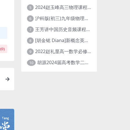
2024赵玉峰高三物理课程24年高考物理一轮复习网课教程
5
沪科版(初三)九年级物理全一册网课教学视频全集(录播版 杜春雨 66讲)
6
王芳讲中国历史音频课程全集(上下五千年)
7
[胡金铭 Diana]新概念英语第1册教学视频课程(全集 百度网盘下载)
8
(
0
)
2022赵礼显高一数学必修一课程视频资源(秋季班 含讲义)百度网盘云
9
胡源2024届高考数学二轮寒假春季精讲 百度网盘分享
10