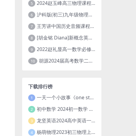
2024赵玉峰高三物理课程24年高考物理一轮复习网课教程
5
沪科版(初三)九年级物理全一册网课教学视频全集(录播版 杜春雨 66讲)
6
王芳讲中国历史音频课程全集(上下五千年)
7
[胡金铭 Diana]新概念英语第1册教学视频课程(全集 百度网盘下载)
8
2022赵礼显高一数学必修一课程视频资源(秋季班 含讲义)百度网盘云
9
胡源2024届高考数学二轮寒假春季精讲 百度网盘分享
10
下载排行榜
一天一个小故事《one story a day》初中版 百度网盘分享下载
1
初中数学 2024初一数学 朱韬数学 S班春季下 A+班春季下 百度云网盘
2
龙坚英语2024高中英语一轮系统班(全国卷+北京卷)
3
杨萌物理2023初三物理上秋季A+班(视频+讲义) 百度网盘分享
4