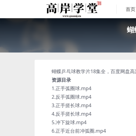
首页
蝴
蝴蝶乒乓球教学片18集全，百度网盘高
资源目录
1.正手弧圈球.mp4
2.反手弧圈球.mp4
3.正手搓长球.mp4
4.反手搓长球.mp4
5.冲下旋球.mp4
6.正手近台前冲弧圈.mp4