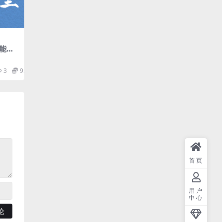
能征
）百
3
9.9
首页
用户
中心