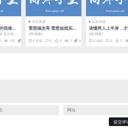
综合资源
综合资源
真的很难提
雷恩镇杰哥 雷恩短线实战
读懂男人上半身，才
频(含电子
课（高清）百度网盘
服下半身（超清视频
 语文阅读
[db:摘要]
[db:摘要]
度网盘
程，由 邵鑫
0
105
9.9
6 年前
0
0
3
9.9
6 年前
0
0
.