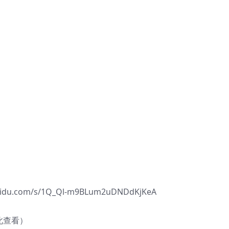
.com/s/1Q_Ql-m9BLum2uDNDdKjKeA
此查看）