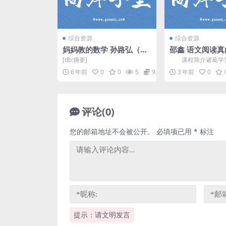
综合资源
综合资源
妈妈教的数学 孙路弘（完
邵鑫 语文阅读
结）mp3音频 百度网盘
分第一季讲课视
[db:摘要]
课程简介诸葛学堂
讲义)百度网盘
真的很难提分视频课
6 年前
0
0
5
9.9
3 年前
0
老师讲课，第一季共..
评论(0)
您的邮箱地址不会被公开。
必填项已用
*
标注
提示：请文明发言