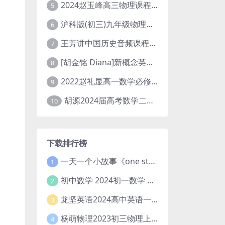
2024赵玉峰高三物理课程24年高考物理一轮复习网课教程
5
沪科版(初三)九年级物理全一册网课教学视频全集(录播版 杜春雨 66讲)
6
王芳讲中国历史音频课程全集(上下五千年)
7
[胡金铭 Diana]新概念英语第1册教学视频课程(全集 百度网盘下载)
8
2022赵礼显高一数学必修一课程视频资源(秋季班 含讲义)百度网盘云
9
胡源2024届高考数学二轮寒假春季精讲 百度网盘分享
10
下载排行榜
一天一个小故事《one story a day》初中版 百度网盘分享下载
1
初中数学 2024初一数学 朱韬数学 S班春季下 A+班春季下 百度云网盘
2
龙坚英语2024高中英语一轮系统班(全国卷+北京卷)
3
杨萌物理2023初三物理上秋季A+班(视频+讲义) 百度网盘分享
4