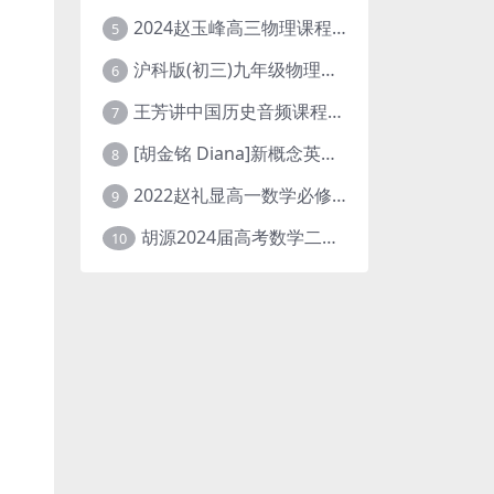
2024赵玉峰高三物理课程24年高考物理一轮复习网课教程
5
沪科版(初三)九年级物理全一册网课教学视频全集(录播版 杜春雨 66讲)
6
王芳讲中国历史音频课程全集(上下五千年)
7
[胡金铭 Diana]新概念英语第1册教学视频课程(全集 百度网盘下载)
8
2022赵礼显高一数学必修一课程视频资源(秋季班 含讲义)百度网盘云
9
胡源2024届高考数学二轮寒假春季精讲 百度网盘分享
10