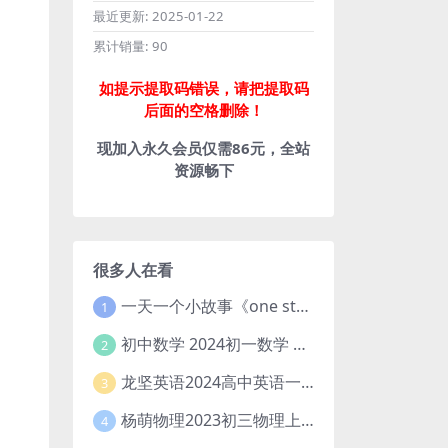
最近更新:
2025-01-22
累计销量:
90
如提示提取码错误，请把提取码
后面的空格删除！
现加入永久会员仅需86元，全站
资源畅下
很多人在看
一天一个小故事《one story a day》初中版 百度网盘分享下载
1
初中数学 2024初一数学 朱韬数学 S班春季下 A+班春季下 百度云网盘
2
龙坚英语2024高中英语一轮系统班(全国卷+北京卷)
3
杨萌物理2023初三物理上秋季A+班(视频+讲义) 百度网盘分享
4