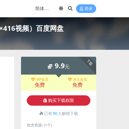
登录
416视频）百度网盘
下载
9.9
元
VIP会员
永久会员
免费
免费
购买下载权限
已有
90
人解锁下载
包含资源:
(1个)