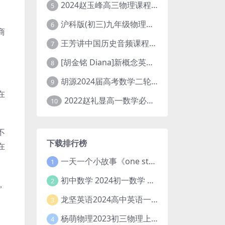
2024赵玉峰高三物理课程24年高考物理一轮复习网课教程
5
沪科版(初三)九年级物理全一册网课教学视频全集(录播版 杜春雨 66讲)
6
商
王芳讲中国历史音频课程全集(上下五千年)
7
[胡金铭 Diana]新概念英语第1册教学视频课程(全集 百度网盘下载)
8
胡源2024届高考数学二轮寒假春季精讲 百度网盘分享
9
在
2022赵礼显高一数学必修一课程视频资源(秋季班 含讲义)百度网盘云
10
不
下载排行榜
在
一天一个小故事《one story a day》初中版 百度网盘分享下载
1
初中数学 2024初一数学 朱韬数学 S班春季下 A+班春季下 百度云网盘
2
，
龙坚英语2024高中英语一轮系统班(全国卷+北京卷)
3
杨萌物理2023初三物理上秋季A+班(视频+讲义) 百度网盘分享
4