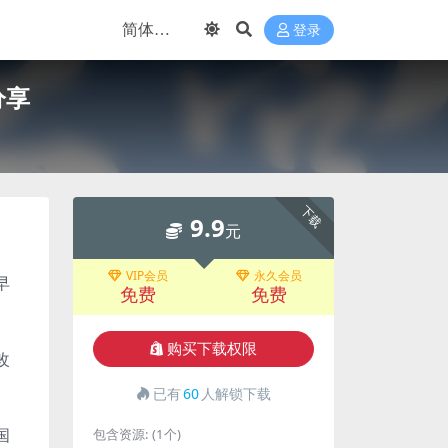
登录
分享
下载
9.9
元
VIP会员
永久会员
早
免费
免费
购买下载权限
改
已有
60
人解锁下载
国
包含资源:
(1个)