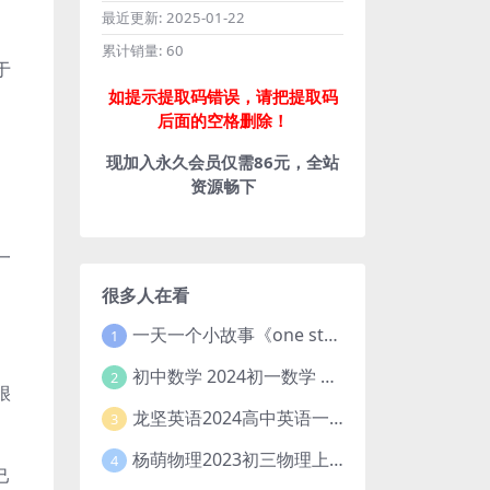
最近更新:
2025-01-22
累计销量:
60
于
如提示提取码错误，请把提取码
后面的空格删除！
现加入永久会员仅需86元，全站
资源畅下
一
很多人在看
一天一个小故事《one story a day》初中版 百度网盘分享下载
1
初中数学 2024初一数学 朱韬数学 S班春季下 A+班春季下 百度云网盘
2
很
龙坚英语2024高中英语一轮系统班(全国卷+北京卷)
3
杨萌物理2023初三物理上秋季A+班(视频+讲义) 百度网盘分享
4
己