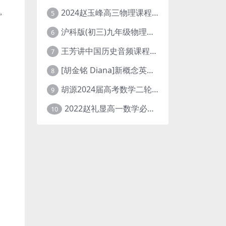
，
2024赵玉峰高三物理课程24年高考物理一轮复习网课教程
5
沪科版(初三)九年级物理全一册网课教学视频全集(录播版 杜春雨 66讲)
6
王芳讲中国历史音频课程全集(上下五千年)
7
[胡金铭 Diana]新概念英语第1册教学视频课程(全集 百度网盘下载)
8
胡源2024届高考数学二轮寒假春季精讲 百度网盘分享
9
2022赵礼显高一数学必修一课程视频资源(秋季班 含讲义)百度网盘云
10