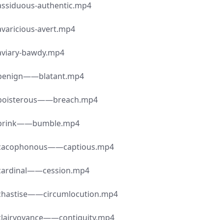
ous-authentic.mp4
ious-avert.mp4
y-bawdy.mp4
gn——blatant.mp4
erous——breach.mp4
nk——bumble.mp4
honous——captious.mp4
nal——cession.mp4
se——circumlocution.mp4
oyance——contiguity.mp4