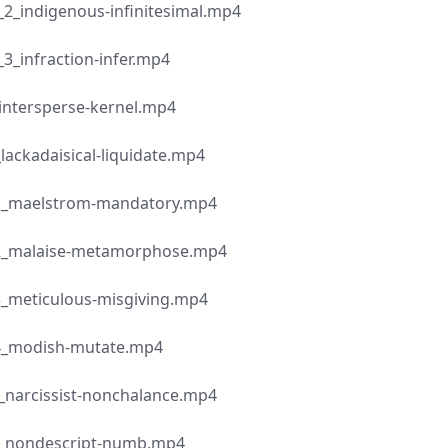
genous-infinitesimal.mp4
raction-infer.mp4
perse-kernel.mp4
isical-liquidate.mp4
strom-mandatory.mp4
ise-metamorphose.mp4
ulous-misgiving.mp4
ish-mutate.mp4
sist-nonchalance.mp4
escript-numb.mp4