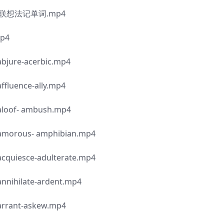
联想法记单词.mp4
p4
e-acerbic.mp4
nce-ally.mp4
- ambush.mp4
us- amphibian.mp4
sce-adulterate.mp4
late-ardent.mp4
nt-askew.mp4