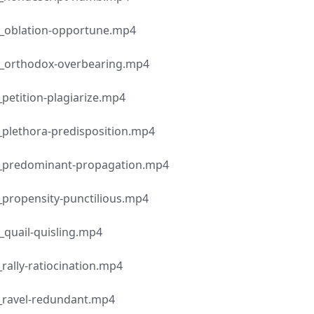
ion-opportune.mp4
dox-overbearing.mp4
on-plagiarize.mp4
ra-predisposition.mp4
minant-propagation.mp4
sity-punctilious.mp4
-quisling.mp4
ratiocination.mp4
l-redundant.mp4