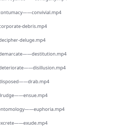
macy——convivial.mp4
rate-debris.mp4
her-deluge.mp4
cate——destitution.mp4
rate——disillusion.mp4
osed——drab.mp4
dge——ensue.mp4
ology——euphoria.mp4
ete——exude.mp4