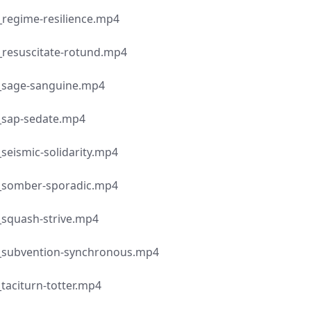
e-resilience.mp4
citate-rotund.mp4
-sanguine.mp4
-sedate.mp4
c-solidarity.mp4
er-sporadic.mp4
sh-strive.mp4
ntion-synchronous.mp4
urn-totter.mp4