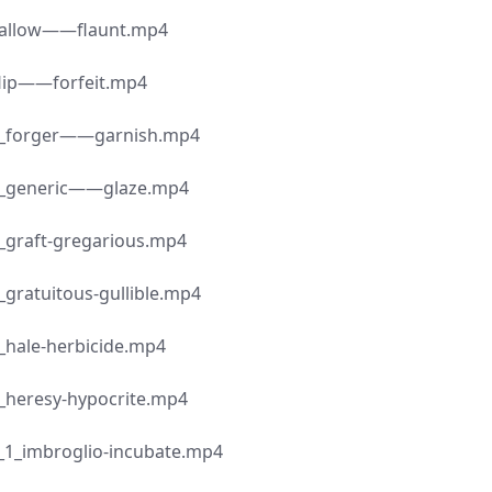
w——flaunt.mp4
—forfeit.mp4
ger——garnish.mp4
eric——glaze.mp4
-gregarious.mp4
tous-gullible.mp4
-herbicide.mp4
y-hypocrite.mp4
roglio-incubate.mp4