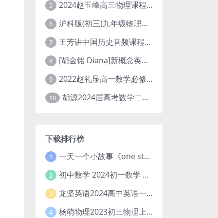
2024赵玉峰高三物理课程24年高考物理一轮复习网课教程
5
沪科版(初三)九年级物理全一册网课教学视频全集(录播版 杜春雨 66讲)
6
王芳讲中国历史音频课程全集(上下五千年)
7
[胡金铭 Diana]新概念英语第1册教学视频课程(全集 百度网盘下载)
8
2022赵礼显高一数学必修一课程视频资源(秋季班 含讲义)百度网盘云
9
胡源2024届高考数学二轮寒假春季精讲 百度网盘分享
10
下载排行榜
一天一个小故事《one story a day》初中版 百度网盘分享下载
1
初中数学 2024初一数学 朱韬数学 S班春季下 A+班春季下 百度云网盘
2
龙坚英语2024高中英语一轮系统班(全国卷+北京卷)
3
杨萌物理2023初三物理上秋季A+班(视频+讲义) 百度网盘分享
4