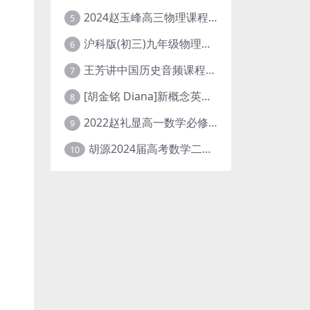
2024赵玉峰高三物理课程24年高考物理一轮复习网课教程
5
沪科版(初三)九年级物理全一册网课教学视频全集(录播版 杜春雨 66讲)
6
王芳讲中国历史音频课程全集(上下五千年)
7
[胡金铭 Diana]新概念英语第1册教学视频课程(全集 百度网盘下载)
8
2022赵礼显高一数学必修一课程视频资源(秋季班 含讲义)百度网盘云
9
胡源2024届高考数学二轮寒假春季精讲 百度网盘分享
10