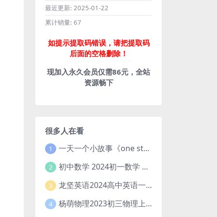
最近更新:
2025-01-22
累计销量:
67
如提示提取码错误，请把提取码
后面的空格删除！
现加入永久会员仅需86元，全站
资源畅下
很多人在看
一天一个小故事《one story a day》初中版 百度网盘分享下载
1
初中数学 2024初一数学 朱韬数学 S班春季下 A+班春季下 百度云网盘
2
龙坚英语2024高中英语一轮系统班(全国卷+北京卷)
3
杨萌物理2023初三物理上秋季A+班(视频+讲义) 百度网盘分享
4