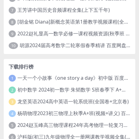
王芳讲中国历史音频课程全集(上下五千年)
7
[胡金铭 Diana]新概念英语第1册教学视频课程(全集 百度网盘下载)
8
2022赵礼显高一数学必修一课程视频资源(秋季班 含讲义)百度网盘云
9
胡源2024届高考数学二轮寒假春季精讲 百度网盘分享
10
下载排行榜
一天一个小故事《one story a day》初中版 百度网盘分享下载
1
初中数学 2024初一数学 朱韬数学 S班春季下 A+班春季下 百度云网盘
2
龙坚英语2024高中英语一轮系统班(全国卷+北京卷)
3
杨萌物理2023初三物理上秋季A+班(视频+讲义) 百度网盘分享
4
2024赵玉峰高三物理课程24年高考物理一轮复习网课教程
5
沪科版(初三)九年级物理全一册网课教学视频全集(录播版 杜春雨 66讲)
6