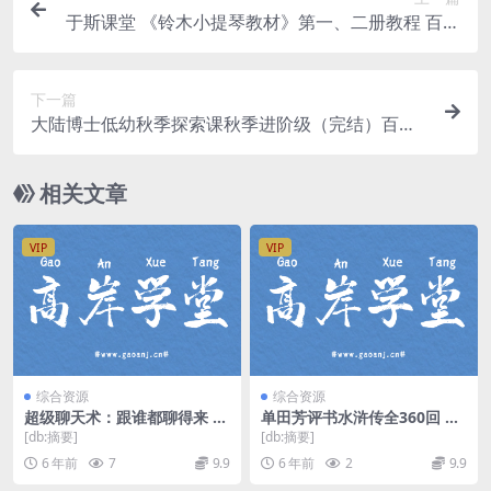
于斯课堂 《铃木小提琴教材》第一、二册教程 百度
网盘分享
下一篇
大陆博士低幼秋季探索课秋季进阶级（完结）百度
网盘分享
相关文章
VIP
VIP
综合资源
综合资源
超级聊天术：跟谁都聊得来 m
单田芳评书水浒传全360回 m
p3音频 百度网盘
p3音频 百度网盘
[db:摘要]
[db:摘要]
6 年前
7
9.9
6 年前
2
9.9