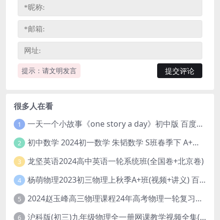
提示：请文明发言
很多人在看
一天一个小故事《one story a day》初中版 百度网盘分享下载
1
初中数学 2024初一数学 朱韬数学 S班春季下 A+班春季下 百度云网盘
2
龙坚英语2024高中英语一轮系统班(全国卷+北京卷)
3
杨萌物理2023初三物理上秋季A+班(视频+讲义) 百度网盘分享
4
2024赵玉峰高三物理课程24年高考物理一轮复习网课教程
5
沪科版(初三)九年级物理全一册网课教学视频全集(录播版 杜春雨 66讲)
6