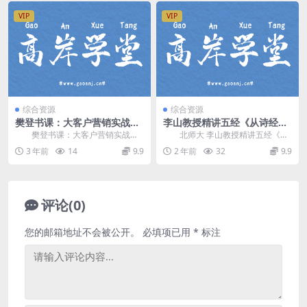
VIP
VIP
综合资源
综合资源
樊登书课：大客户营销实战
李山教授精讲五经《从诗经到
（完结）百度网盘分享
周易24讲视频》百度网盘分享
樊登书课：大客户营销实战，
北师大 李山教授精讲五经《从
完结版百度网盘分享1.47G高清视
诗经到周易24讲视频》，涵盖《诗
3 年前
14
9.9
2 年前
32
9.9
频。 资源目录...
经》《周易》《尚...
评论(0)
您的邮箱地址不会被公开。
必填项已用
*
标注