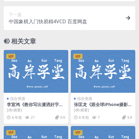
下一篇
中国象棋入门快易精4VCD 百度网盘
相关文章
VIP
VIP
综合资源
综合资源
李宣鸿《教你写出潇洒好字：
张匡龙《跟全球iPhone摄影大
硬笔行楷72讲》（高清视频）
赛“年度最佳摄影师”学手机摄
[db:摘要]
[db:摘要]
百度网盘
影》（高清视频）百度网盘
6 年前
21
9.9
6 年前
7
9.9
VIP
VIP