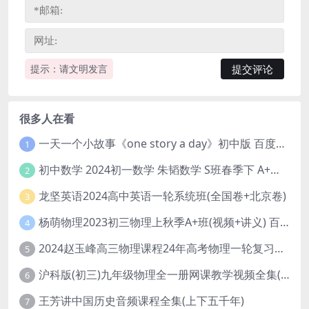
提示：请文明发言
很多人在看
一天一个小故事《one story a day》初中版 百度网盘分享下载
1
初中数学 2024初一数学 朱韬数学 S班春季下 A+班春季下 百度云网盘
2
龙坚英语2024高中英语一轮系统班(全国卷+北京卷)
3
杨萌物理2023初三物理上秋季A+班(视频+讲义) 百度网盘分享
4
2024赵玉峰高三物理课程24年高考物理一轮复习网课教程
5
沪科版(初三)九年级物理全一册网课教学视频全集(录播版 杜春雨 66讲)
6
王芳讲中国历史音频课程全集(上下五千年)
7