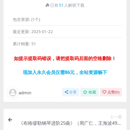
已有
51
人解锁下载
包含资源:
(1个)
最近更新:
2025-01-22
累计销量:
51
如提示提取码错误，请把提取码后面的空格删除！
现加入永久会员仅需86元，全站资源畅下
admin
分享
收藏
点赞(
0
)
上一篇
《布格缪勒钢琴进阶25曲》（周广仁，王海波49集
全）百度网盘