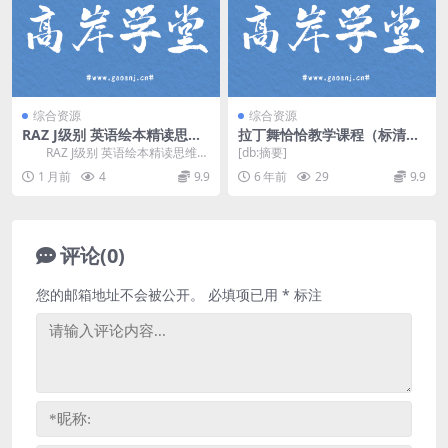
综合资源
综合资源
RAZ J级别 英语绘本精读思维
拉丁舞恰恰教学课程（标清打
课(外教版) 百度网盘分享
包）百度网盘
RAZ J级别 英语绘本精读思维课
[db:摘要]
(外教版)，精选 20本RAZ J级别 非...
1 月前
4
9.9
6 年前
29
9.9
评论(0)
您的邮箱地址不会被公开。
必填项已用
*
标注