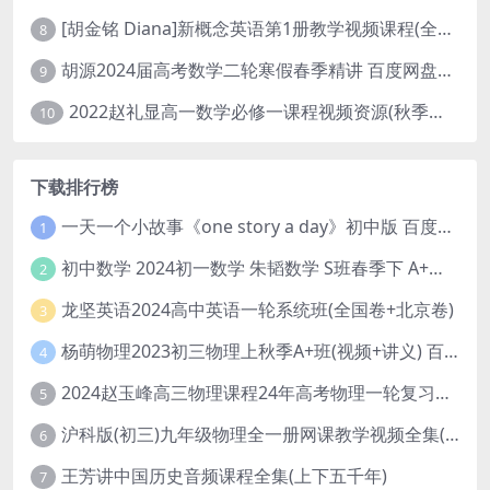
[胡金铭 Diana]新概念英语第1册教学视频课程(全集 百度网盘下载)
8
胡源2024届高考数学二轮寒假春季精讲 百度网盘分享
9
2022赵礼显高一数学必修一课程视频资源(秋季班 含讲义)百度网盘云
10
下载排行榜
一天一个小故事《one story a day》初中版 百度网盘分享下载
1
初中数学 2024初一数学 朱韬数学 S班春季下 A+班春季下 百度云网盘
2
龙坚英语2024高中英语一轮系统班(全国卷+北京卷)
3
杨萌物理2023初三物理上秋季A+班(视频+讲义) 百度网盘分享
4
2024赵玉峰高三物理课程24年高考物理一轮复习网课教程
5
沪科版(初三)九年级物理全一册网课教学视频全集(录播版 杜春雨 66讲)
6
王芳讲中国历史音频课程全集(上下五千年)
7