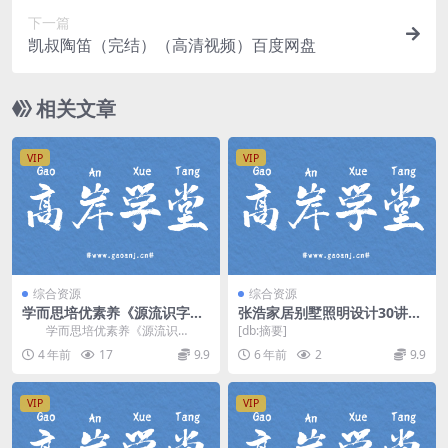
下一篇
凯叔陶笛（完结）（高清视频）百度网盘
相关文章
VIP
VIP
综合资源
综合资源
学而思培优素养《源流识字》
张浩家居别墅照明设计30讲
（完结）百度网盘分享
（高清视频）百度网盘
学而思培优素养《源流识
[db:摘要]
字》，完结版百度网盘分享语文阅
4 年前
17
9.9
6 年前
2
9.9
读课程1.53G高清视频...
VIP
VIP