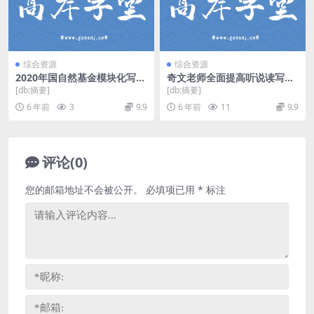
综合资源
综合资源
2020年国自然基金模块化写作
奇文老师全面提高听说读写全
精讲班（高清视频）百度网盘
套（标清超清视频）百度网盘
[db:摘要]
[db:摘要]
6 年前
3
9.9
6 年前
11
9.9
评论(0)
您的邮箱地址不会被公开。
必填项已用
*
标注