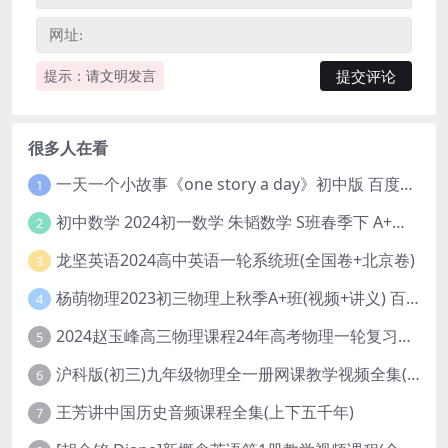
提示：请文明发言
很多人在看
一天一个小故事《one story a day》初中版 百度网盘分享下载
1
初中数学 2024初一数学 朱韬数学 S班春季下 A+班春季下 百度云网盘
2
龙坚英语2024高中英语一轮系统班(全国卷+北京卷)
3
杨萌物理2023初三物理上秋季A+班(视频+讲义) 百度网盘分享
4
2024赵玉峰高三物理课程24年高考物理一轮复习网课教程
5
沪科版(初三)九年级物理全一册网课教学视频全集(录播版 杜春雨 66讲)
6
王芳讲中国历史音频课程全集(上下五千年)
7