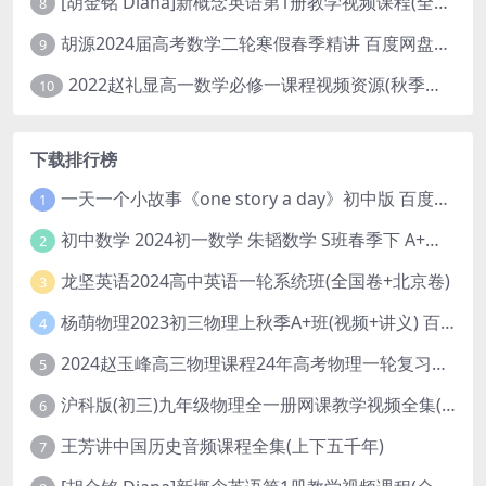
[胡金铭 Diana]新概念英语第1册教学视频课程(全集 百度网盘下载)
8
胡源2024届高考数学二轮寒假春季精讲 百度网盘分享
9
2022赵礼显高一数学必修一课程视频资源(秋季班 含讲义)百度网盘云
10
下载排行榜
一天一个小故事《one story a day》初中版 百度网盘分享下载
1
初中数学 2024初一数学 朱韬数学 S班春季下 A+班春季下 百度云网盘
2
龙坚英语2024高中英语一轮系统班(全国卷+北京卷)
3
杨萌物理2023初三物理上秋季A+班(视频+讲义) 百度网盘分享
4
2024赵玉峰高三物理课程24年高考物理一轮复习网课教程
5
沪科版(初三)九年级物理全一册网课教学视频全集(录播版 杜春雨 66讲)
6
王芳讲中国历史音频课程全集(上下五千年)
7