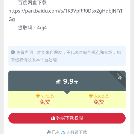
百度网盘下载：
https://pan.baidu.com/s/1K9VpRR0Dsx2gHqbJNfYF
Gg
提取码：4dj4
免责声明：本文来自网友，不代表本站的观点和立场，如
有侵权请联系本平台处理。
下载
9.9
元
VIP会员
永久会员
免费
免费
购买下载权限
已有
79
人解锁下载