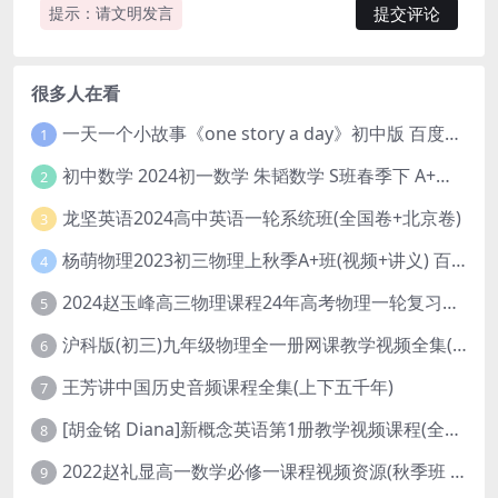
提示：请文明发言
很多人在看
一天一个小故事《one story a day》初中版 百度网盘分享下载
1
初中数学 2024初一数学 朱韬数学 S班春季下 A+班春季下 百度云网盘
2
龙坚英语2024高中英语一轮系统班(全国卷+北京卷)
3
杨萌物理2023初三物理上秋季A+班(视频+讲义) 百度网盘分享
4
2024赵玉峰高三物理课程24年高考物理一轮复习网课教程
5
沪科版(初三)九年级物理全一册网课教学视频全集(录播版 杜春雨 66讲)
6
王芳讲中国历史音频课程全集(上下五千年)
7
[胡金铭 Diana]新概念英语第1册教学视频课程(全集 百度网盘下载)
8
2022赵礼显高一数学必修一课程视频资源(秋季班 含讲义)百度网盘云
9