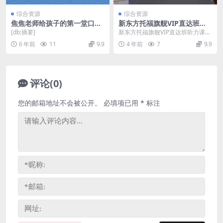
综合资源
综合资源
焦焦老师给孩子的第一堂口才
新东方托福旗舰VIP直达班听
表达课（全55集高清视频）
力课程 百度网盘分享下载
[db:摘要]
新东方托福旗舰VIP直达班听力课
（含10集音频）百度网盘
程，百度网盘英语托福课程8.07G
6 年前
11
9.9
4 年前
7
9.9
标清视频。
评论(0)
您的邮箱地址不会被公开。
必填项已用
*
标注