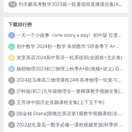
刘天麒高考数学2023届一轮暑假班直播课合集(A和A+)
10
下载排行榜
一天一个小故事《one story a day》初中版 百度网盘分享下载
1
初中数学 2024初一数学 朱韬数学 S班春季下 A+班春季下 百度云网盘
2
龙坚英语2024高中英语一轮系统班(全国卷+北京卷)
3
杨萌物理2023初三物理上秋季A+班(视频+讲义) 百度网盘分享
4
2024赵玉峰高三物理课程24年高考物理一轮复习网课教程
5
沪科版(初三)九年级物理全一册网课教学视频全集(录播版 杜春雨 66讲)
6
王芳讲中国历史音频课程全集(上下五千年)
7
[胡金铭 Diana]新概念英语第1册教学视频课程(全集 百度网盘下载)
8
2022赵礼显高一数学必修一课程视频资源(秋季班 含讲义)百度网盘云
9