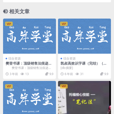
相关文章
VIP
VIP
综合资源
综合资源
樊登书课：顶级销售法痕迹识
凯叔高效识字课（完结）（高
人·读懂人心（完结）百度网盘
清视频）百度网盘
樊登书课：顶级销售法痕迹识
[db:摘要]
分享
人，读懂人心，完结版百度网盘分
3 年前
13
9.9
6 年前
31
9.9
享销售课程1.71G...
VIP
VIP