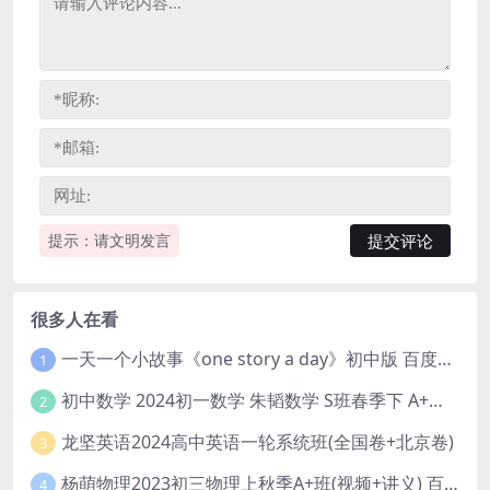
提示：请文明发言
很多人在看
一天一个小故事《one story a day》初中版 百度网盘分享下载
1
初中数学 2024初一数学 朱韬数学 S班春季下 A+班春季下 百度云网盘
2
龙坚英语2024高中英语一轮系统班(全国卷+北京卷)
3
杨萌物理2023初三物理上秋季A+班(视频+讲义) 百度网盘分享
4