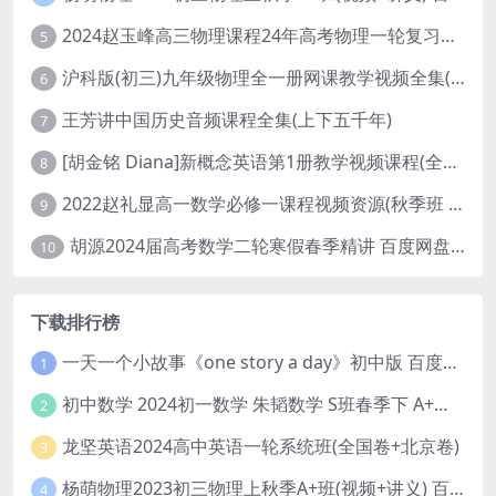
2024赵玉峰高三物理课程24年高考物理一轮复习网课教程
5
沪科版(初三)九年级物理全一册网课教学视频全集(录播版 杜春雨 66讲)
6
王芳讲中国历史音频课程全集(上下五千年)
7
[胡金铭 Diana]新概念英语第1册教学视频课程(全集 百度网盘下载)
8
2022赵礼显高一数学必修一课程视频资源(秋季班 含讲义)百度网盘云
9
胡源2024届高考数学二轮寒假春季精讲 百度网盘分享
10
下载排行榜
一天一个小故事《one story a day》初中版 百度网盘分享下载
1
初中数学 2024初一数学 朱韬数学 S班春季下 A+班春季下 百度云网盘
2
龙坚英语2024高中英语一轮系统班(全国卷+北京卷)
3
杨萌物理2023初三物理上秋季A+班(视频+讲义) 百度网盘分享
4