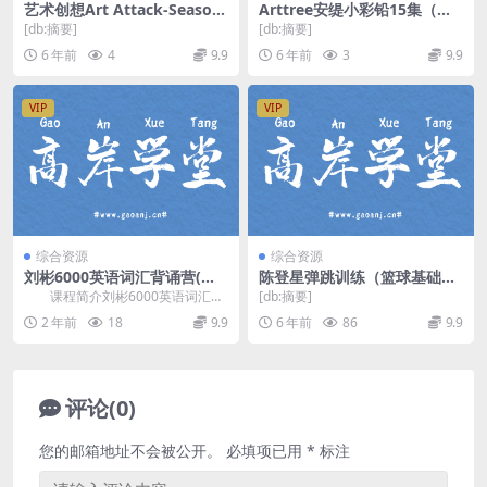
艺术创想Art Attack-Season
Arttree安缇小彩铅15集（mp
s18+19(51集avi英文无字幕
4视频）百度网盘
[db:摘要]
[db:摘要]
全)百度网盘分享
6 年前
4
9.9
6 年前
3
9.9
VIP
VIP
综合资源
综合资源
刘彬6000英语词汇背诵营(单
陈登星弹跳训练（篮球基础训
词兵法6000词汇速记班)
练）（超清视频）百度网盘
课程简介刘彬6000英语词汇速
[db:摘要]
记，科学英语思维，母语这学习方
2 年前
18
9.9
6 年前
86
9.9
法，通过精讲30...
评论(0)
您的邮箱地址不会被公开。
必填项已用
*
标注