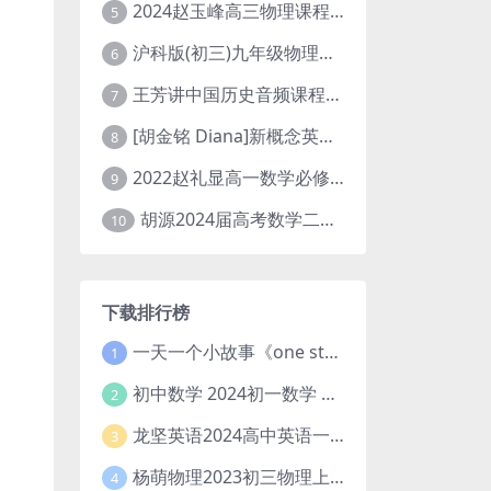
2024赵玉峰高三物理课程24年高考物理一轮复习网课教程
5
沪科版(初三)九年级物理全一册网课教学视频全集(录播版 杜春雨 66讲)
6
王芳讲中国历史音频课程全集(上下五千年)
7
[胡金铭 Diana]新概念英语第1册教学视频课程(全集 百度网盘下载)
8
2022赵礼显高一数学必修一课程视频资源(秋季班 含讲义)百度网盘云
9
胡源2024届高考数学二轮寒假春季精讲 百度网盘分享
10
下载排行榜
一天一个小故事《one story a day》初中版 百度网盘分享下载
1
初中数学 2024初一数学 朱韬数学 S班春季下 A+班春季下 百度云网盘
2
龙坚英语2024高中英语一轮系统班(全国卷+北京卷)
3
杨萌物理2023初三物理上秋季A+班(视频+讲义) 百度网盘分享
4