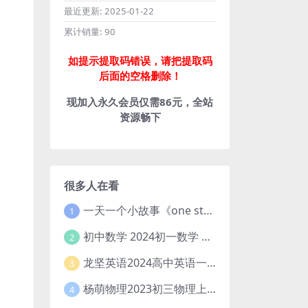
最近更新:
2025-01-22
累计销量:
90
如提示提取码错误，请把提取码
后面的空格删除！
现加入永久会员仅需86元，全站
资源畅下
很多人在看
一天一个小故事《one story a day》初中版 百度网盘分享下载
1
初中数学 2024初一数学 朱韬数学 S班春季下 A+班春季下 百度云网盘
2
龙坚英语2024高中英语一轮系统班(全国卷+北京卷)
3
杨萌物理2023初三物理上秋季A+班(视频+讲义) 百度网盘分享
4