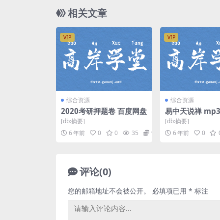
相关文章
VIP
VIP
综合资源
综合资源
2020考研押题卷 百度网盘
易中天说禅 mp3
度网盘
[db:摘要]
[db:摘要]
6 年前
0
0
35
9.9
6 年前
0
评论(0)
您的邮箱地址不会被公开。
必填项已用
*
标注