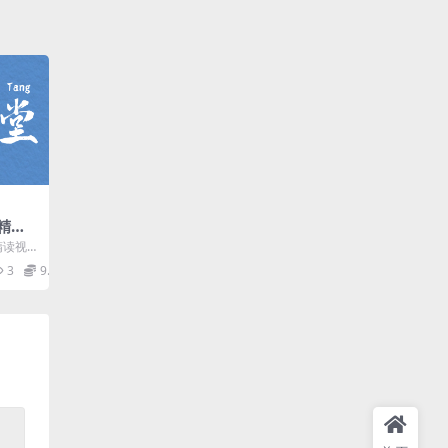
本精读
 百度
精读视
2本 RA
3
9.9