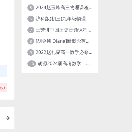
2024赵玉峰高三物理课程24年高考物理一轮复习网课教程
5
沪科版(初三)九年级物理全一册网课教学视频全集(录播版 杜春雨 66讲)
6
王芳讲中国历史音频课程全集(上下五千年)
7
[胡金铭 Diana]新概念英语第1册教学视频课程(全集 百度网盘下载)
8
2022赵礼显高一数学必修一课程视频资源(秋季班 含讲义)百度网盘云
9
胡源2024届高考数学二轮寒假春季精讲 百度网盘分享
10
(
0
)