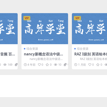
VIP
VIP
综合资源
综合资源
音频 百
nancy新概念语法中级语
RAZ I级别 英语绘
法（完结）网盘分享
视频课(外教授课版)
nancy新概念语法中级语
RAZ I级别 英语绘本
网盘分享
法，完结版网盘分享新概念英语
频课(外教授课版)，精选 1
0
169
9.9
4 年前
0
0
10
9.9
1 月前
0
0
课程11.5G高清视频...
Z I级...