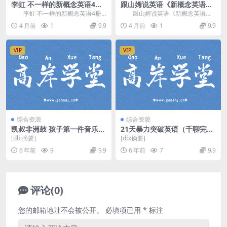
李虹 不一样的新概念英语4册
跟山姆说英语《新概念英语第
视频课(含讲义+音频)
1全册超精讲》百度网盘分享
李虹 不一样的新概念英语4册
跟山姆说英语《新概念英语第1
视频课(含讲义+音频)，该为课程为
全册超精讲》新概念英语第1册共计
4 月前
1
9.9
4 月前
1
9.9
英语学习处于精...
144课，共62...
VIP
VIP
综合资源
综合资源
凯叔非洲鼓 孩子第一件音乐启
21天暴力突破英语（千聊完
蒙乐器（avi视频）百度网盘
结）百度网盘
[db:摘要]
[db:摘要]
6 年前
9
9.9
6 年前
7
9.9
评论(0)
您的邮箱地址不会被公开。
必填项已用
*
标注