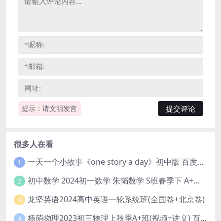
提示：请文明发言
很多人在看
一天一个小故事《one story a day》初中版 百度网盘分享下载
1
初中数学 2024初一数学 朱韬数学 S班春季下 A+班春季下 百度云网盘
2
龙坚英语2024高中英语一轮系统班(全国卷+北京卷)
3
杨萌物理2023初三物理上秋季A+班(视频+讲义) 百度网盘分享
4