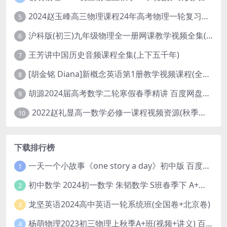
2024赵玉峰高三物理课程24年高考物理一轮复习网课教程
5
沪科版(初三)九年级物理全一册网课教学视频全集(录播版 杜春雨 66讲)
6
王芳讲中国历史音频课程全集(上下五千年)
7
[胡金铭 Diana]新概念英语第1册教学视频课程(全集 百度网盘下载)
8
胡源2024届高考数学二轮寒假春季精讲 百度网盘分享
9
2022赵礼显高一数学必修一课程视频资源(秋季班 含讲义)百度网盘云
10
下载排行榜
一天一个小故事《one story a day》初中版 百度网盘分享下载
1
初中数学 2024初一数学 朱韬数学 S班春季下 A+班春季下 百度云网盘
2
龙坚英语2024高中英语一轮系统班(全国卷+北京卷)
3
杨萌物理2023初三物理上秋季A+班(视频+讲义) 百度网盘分享
4