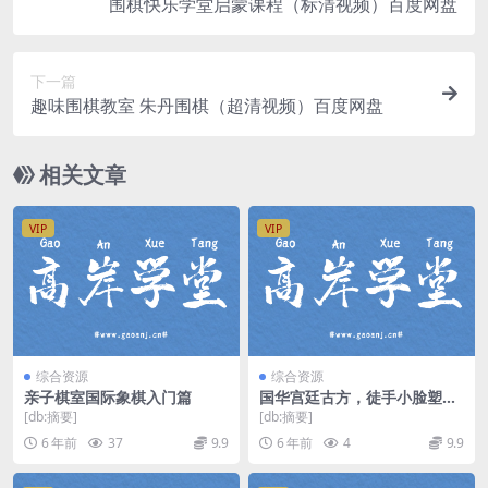
围棋快乐学堂启蒙课程（标清视频）百度网盘
下一篇
趣味围棋教室 朱丹围棋（超清视频）百度网盘
相关文章
VIP
VIP
综合资源
综合资源
亲子棋室国际象棋入门篇
国华宫廷古方，徒手小脸塑颜
术（完结）（高清视频）百度
[db:摘要]
[db:摘要]
网盘
6 年前
37
9.9
6 年前
4
9.9