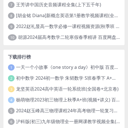
王芳讲中国历史音频课程全集(上下五千年)
7
[胡金铭 Diana]新概念英语第1册教学视频课程(全集 百度网盘下载)
8
2022赵礼显高一数学必修一课程视频资源(秋季班 含讲义)百度网盘云
9
胡源2024届高考数学二轮寒假春季精讲 百度网盘分享
10
下载排行榜
一天一个小故事《one story a day》初中版 百度网盘分享下载
1
初中数学 2024初一数学 朱韬数学 S班春季下 A+班春季下 百度云网盘
2
龙坚英语2024高中英语一轮系统班(全国卷+北京卷)
3
杨萌物理2023初三物理上秋季A+班(视频+讲义) 百度网盘分享
4
2024赵玉峰高三物理课程24年高考物理一轮复习网课教程
5
沪科版(初三)九年级物理全一册网课教学视频全集(录播版 杜春雨 66讲)
6