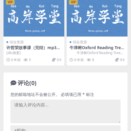
VIP
VIP
综合资源
综合资源
许哲荣故事课（完结）mp3音
牛津树Oxford Reading Tree
频 百度网盘
音频、视频、PDF文件 百度网
[db:摘要]
牛津树Oxford Reading Tree
盘
音频、视频、PDF文件，百度网...
6 年前
5
9.9
6 年前
8
9.9
评论(0)
您的邮箱地址不会被公开。
必填项已用
*
标注