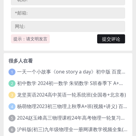
提示：请文明发言
很多人在看
一天一个小故事《one story a day》初中版 百度网盘分享下载
1
初中数学 2024初一数学 朱韬数学 S班春季下 A+班春季下 百度云网盘
2
龙坚英语2024高中英语一轮系统班(全国卷+北京卷)
3
杨萌物理2023初三物理上秋季A+班(视频+讲义) 百度网盘分享
4
2024赵玉峰高三物理课程24年高考物理一轮复习网课教程
5
沪科版(初三)九年级物理全一册网课教学视频全集(录播版 杜春雨 66讲)
6