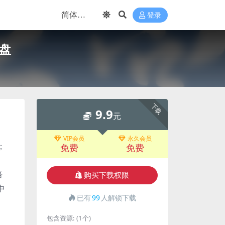
登录
网盘
下载
9.9
元
VIP会员
永久会员
；
免费
免费
语
购买下载权限
中
已有
99
人解锁下载
包含资源:
(1个)