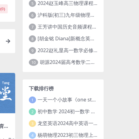
2024赵玉峰高三物理课程24年高考物理一轮复习网课教程
5
(
0
)
沪科版(初三)九年级物理全一册网课教学视频全集(录播版 杜春雨 66讲)
6
王芳讲中国历史音频课程全集(上下五千年)
7
[胡金铭 Diana]新概念英语第1册教学视频课程(全集 百度网盘下载)
8
2022赵礼显高一数学必修一课程视频资源(秋季班 含讲义)百度网盘云
9
胡源2024届高考数学二轮寒假春季精讲 百度网盘分享
10
下载排行榜
一天一个小故事《one story a day》初中版 百度网盘分享下载
1
初中数学 2024初一数学 朱韬数学 S班春季下 A+班春季下 百度云网盘
2
龙坚英语2024高中英语一轮系统班(全国卷+北京卷)
3
育课
完结）
杨萌物理2023初三物理上秋季A+班(视频+讲义) 百度网盘分享
4
网盘