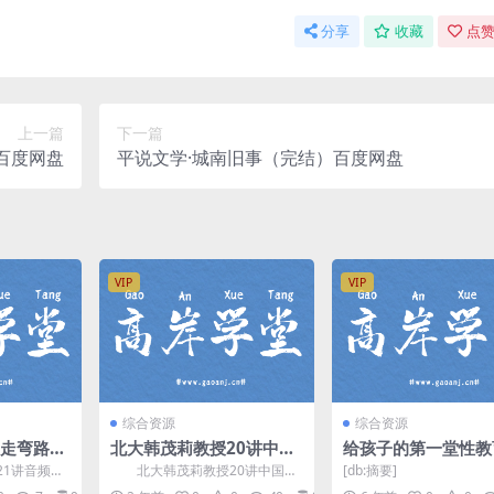
分享
收藏
点赞
上一篇
下一篇
 百度网盘
平说文学·城南旧事（完结）百度网盘
VIP
VIP
综合资源
综合资源
 不走弯路学
北大韩茂莉教授20讲中国
给孩子的第一堂性教
MP3资
历史地理课(重回历史现场)
男孩版（超清mp4
1讲音频M
北大韩茂莉教授20讲中国历
[db:摘要]
网盘分享
百度网盘分享
小灯塔胡佳威 百度
lbert)老师
史地理课，400+分钟，倾情呈现