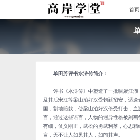
首页
单
单田芳评书水浒传简介：
评书《水浒传》中塑造了一批啸聚江湖，
及其后宋江等梁山泊好汉受朝廷招安，适逢
国，割地赔款，使梁山泊好汉倍受打击，血
言，通过这些语言，人物的迥异性格被刻画
有细，仗义刚正，武松的勇武利落，心思精
言，无不让人如见其人，如闻其声。