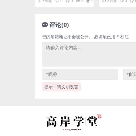
6 年前
0
0
8
9.9
2 月前
0
讲课，英...
享
评论(0)
您的邮箱地址不会被公开。
必填项已用
*
标注
提示：请文明发言