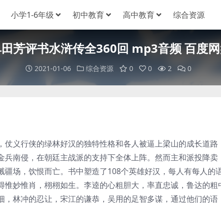
小学1-6年级
初中教育
高中教育
综合资源
田芳评书水浒传全360回 mp3音频 百度
2021-01-06
综合资源
0
0
2
0
仗义行侠的绿林好汉的独特性格和各人被逼上梁山的成长道路
金兵南侵，在朝廷主战派的支持下全体上阵。然而主和派投降卖
溅疆场，饮恨而亡。书中塑造了108个英雄好汉，每人有每人的
得惟妙惟肖，栩栩如生。李逵的心粗胆大，率直忠诚，鲁达的粗
细，林冲的忍让，宋江的谦恭，吴用的足智多谋，通过他们的语