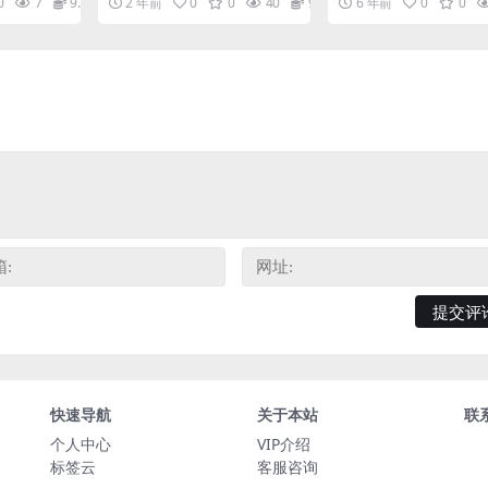
0
7
9.9
2 年前
0
0
40
9.9
6 年前
0
0
半生研究之精华，以...
快速导航
关于本站
联
个人中心
VIP介绍
标签云
客服咨询