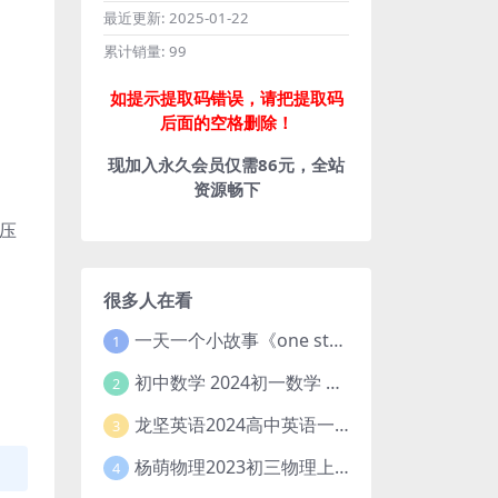
最近更新:
2025-01-22
累计销量:
99
如提示提取码错误，请把提取码
后面的空格删除！
现加入永久会员仅需86元，全站
资源畅下
压
很多人在看
一天一个小故事《one story a day》初中版 百度网盘分享下载
1
初中数学 2024初一数学 朱韬数学 S班春季下 A+班春季下 百度云网盘
2
龙坚英语2024高中英语一轮系统班(全国卷+北京卷)
3
杨萌物理2023初三物理上秋季A+班(视频+讲义) 百度网盘分享
4