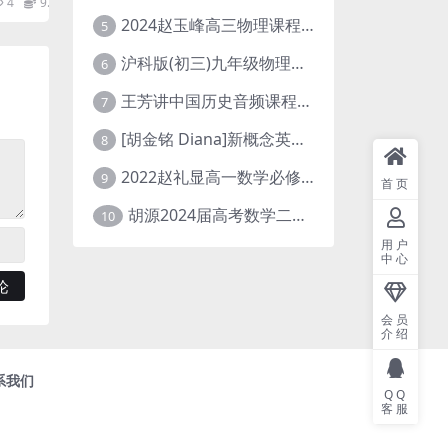
4
9.9
2024赵玉峰高三物理课程24年高考物理一轮复习网课教程
5
沪科版(初三)九年级物理全一册网课教学视频全集(录播版 杜春雨 66讲)
6
王芳讲中国历史音频课程全集(上下五千年)
7
[胡金铭 Diana]新概念英语第1册教学视频课程(全集 百度网盘下载)
8
2022赵礼显高一数学必修一课程视频资源(秋季班 含讲义)百度网盘云
9
首页
胡源2024届高考数学二轮寒假春季精讲 百度网盘分享
10
用户
中心
会员
介绍
系我们
QQ
客服