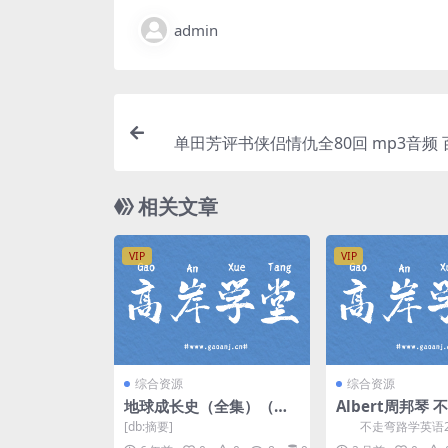
admin
单田芳评书侠侣情仇全80回 mp3音频
相关文章
VIP
VIP
综合资源
综合资源
地球成长史（全集）（百
Albert周邦琴
家讲坛2001-2003 41集R
英语21讲音频课(
[db:摘要]
不走弯路学英语2
MVB-5.87G）百度网盘分
源268M) 百度
P3资源，由 周邦琴 (A