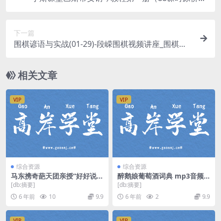
8元）百度网盘
下一篇
围棋谚语与实战(01-29)-段嵘围棋视频讲座_围棋实
战讲解
相关文章
VIP
VIP
综合资源
综合资源
马东携奇葩天团亲授“好好说
醉鹅娘葡萄酒词典 mp3音频
话” mp3音频 百度网盘
百度网盘
[db:摘要]
[db:摘要]
6 年前
10
9.9
6 年前
2
9.9
VIP
VIP