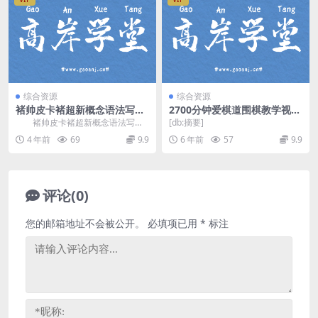
综合资源
综合资源
褚帅皮卡褚超新概念语法写作
2700分钟爱棋道围棋教学视频
强化营（褚连一）（完结）百
（打包17G）百度网盘
褚帅皮卡褚超新概念语法写作
[db:摘要]
度网盘分享
强化营，主讲：褚连一，完结版百
4 年前
69
9.9
6 年前
57
9.9
度网盘新概念英语课程...
评论(0)
您的邮箱地址不会被公开。
必填项已用
*
标注