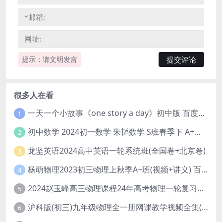
提示：请文明发言
很多人在看
一天一个小故事《one story a day》初中版 百度网盘分享下载
1
初中数学 2024初一数学 朱韬数学 S班春季下 A+班春季下 百度云网盘
2
龙坚英语2024高中英语一轮系统班(全国卷+北京卷)
3
杨萌物理2023初三物理上秋季A+班(视频+讲义) 百度网盘分享
4
2024赵玉峰高三物理课程24年高考物理一轮复习网课教程
5
沪科版(初三)九年级物理全一册网课教学视频全集(录播版 杜春雨 66讲)
6