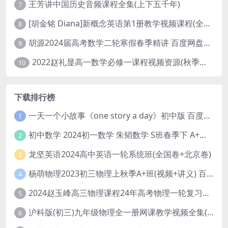
王芳讲中国历史音频课程全集(上下五千年)
7
[胡金铭 Diana]新概念英语第1册教学视频课程(全集 百度网盘下载)
8
胡源2024届高考数学二轮寒假春季精讲 百度网盘分享
9
2022赵礼显高一数学必修一课程视频资源(秋季班 含讲义)百度网盘云
10
下载排行榜
一天一个小故事《one story a day》初中版 百度网盘分享下载
1
初中数学 2024初一数学 朱韬数学 S班春季下 A+班春季下 百度云网盘
2
龙坚英语2024高中英语一轮系统班(全国卷+北京卷)
3
杨萌物理2023初三物理上秋季A+班(视频+讲义) 百度网盘分享
4
2024赵玉峰高三物理课程24年高考物理一轮复习网课教程
5
沪科版(初三)九年级物理全一册网课教学视频全集(录播版 杜春雨 66讲)
6