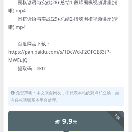
围棋谚语与实战(28)-总结1-段嵘围棋视频讲座(清
晰).mp4
围棋谚语与实战(29)-总结2-段嵘围棋视频讲座(清
晰).mp4
百度网盘下载：
https://pan.baidu.com/s/1DcWckF2OFGE83tP-
MWEujQ
提取码：ektr
免责声明：本文来自网友，不代表本站的观点和立场，如
有侵权请联系本平台处理。
下载
9.9
元