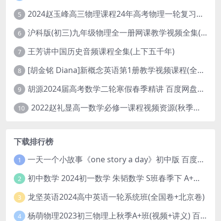
2024赵玉峰高三物理课程24年高考物理一轮复习网课教程
5
沪科版(初三)九年级物理全一册网课教学视频全集(录播版 杜春雨 66讲)
6
王芳讲中国历史音频课程全集(上下五千年)
7
[胡金铭 Diana]新概念英语第1册教学视频课程(全集 百度网盘下载)
8
胡源2024届高考数学二轮寒假春季精讲 百度网盘分享
9
2022赵礼显高一数学必修一课程视频资源(秋季班 含讲义)百度网盘云
10
下载排行榜
一天一个小故事《one story a day》初中版 百度网盘分享下载
1
初中数学 2024初一数学 朱韬数学 S班春季下 A+班春季下 百度云网盘
2
龙坚英语2024高中英语一轮系统班(全国卷+北京卷)
3
杨萌物理2023初三物理上秋季A+班(视频+讲义) 百度网盘分享
4