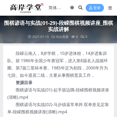
登录
围棋谚语与实战(01-29)-段嵘围棋视频讲座_围棋
实战讲解
2021-01-15
综合资源
8
0
段嵘云南人，8岁学棋，10岁进体校，14岁进集训
队。获 1986年全国少年赛冠军，进入第8届名人战循环
圈、第7届三星杯本赛。1985年定为初段，2000年升为
七段。如今退居二线，主要从事围棋普及工作，
资源目录
围棋谚语与实战(01)-起手据边隅-段嵘围棋视频讲座
(清晰).mp4
围棋谚语与实战(02)-马步镇逼常单跨 双单形见定靠
单-段嵘围棋视频讲座(清晰).mp4