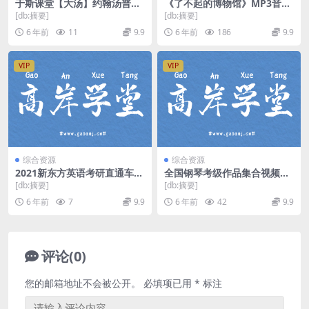
于斯课堂【大汤】约翰汤普森
《了不起的博物馆》MP3音频
现代钢琴教程12册（价值398
格式 百度网盘下载
[db:摘要]
[db:摘要]
元高清）百度网盘
6 年前
11
9.9
6 年前
186
9.9
VIP
VIP
综合资源
综合资源
2021新东方英语考研直通车刘
全国钢琴考级作品集合视频教
琦基础阅读（英语一二）（高
程 百度网盘
[db:摘要]
[db:摘要]
清视频）百度网盘
6 年前
7
9.9
6 年前
42
9.9
评论(0)
您的邮箱地址不会被公开。
必填项已用
*
标注