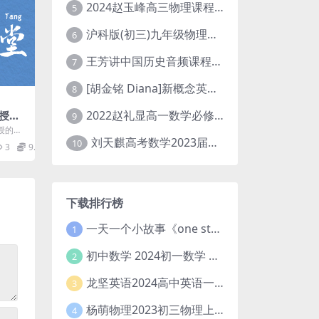
2024赵玉峰高三物理课程24年高考物理一轮复习网课教程
5
沪科版(初三)九年级物理全一册网课教学视频全集(录播版 杜春雨 66讲)
6
王芳讲中国历史音频课程全集(上下五千年)
7
[胡金铭 Diana]新概念英语第1册教学视频课程(全集 百度网盘下载)
8
2022赵礼显高一数学必修一课程视频资源(秋季班 含讲义)百度网盘云
授的
9
享
授的宇
刘天麒高考数学2023届一轮暑假班直播课合集(A和A+)
宇宙学
10
3
9.9
下载排行榜
一天一个小故事《one story a day》初中版 百度网盘分享下载
1
初中数学 2024初一数学 朱韬数学 S班春季下 A+班春季下 百度云网盘
2
龙坚英语2024高中英语一轮系统班(全国卷+北京卷)
3
杨萌物理2023初三物理上秋季A+班(视频+讲义) 百度网盘分享
4