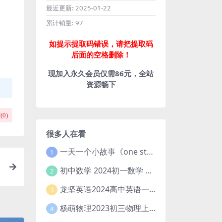
最近更新:
2025-01-22
累计销量:
97
如提示提取码错误，请把提取码
后面的空格删除！
现加入永久会员仅需86元，全站
资源畅下
(
0
)
很多人在看
一天一个小故事《one story a day》初中版 百度网盘分享下载
1
初中数学 2024初一数学 朱韬数学 S班春季下 A+班春季下 百度云网盘
2
龙坚英语2024高中英语一轮系统班(全国卷+北京卷)
3
杨萌物理2023初三物理上秋季A+班(视频+讲义) 百度网盘分享
4