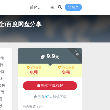
登录
无字幕全)百度网盘分享
下载
9.9
元
些绘
行
VIP会员
永久会员
过特
免费
免费
样利
出独
购买下载权限
从而
已有
97
人解锁下载
后
以
包含资源:
(1个)