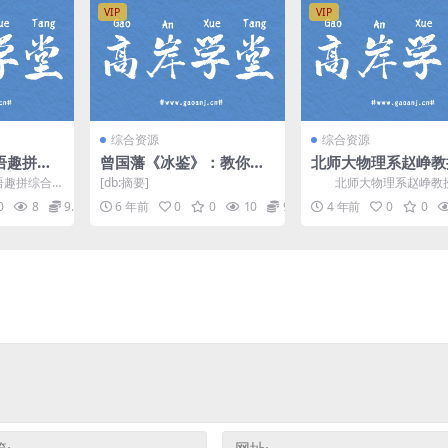
VIP
VIP
综合资源
综合资源
英语趣拼综
曾国藩《冰鉴》：教你看
北师大物理系赵峥教
盘分享
脸识人心（完结）音频格
宇宙学16讲 网盘分
语趣拼综合
[db:摘要]
北师大物理系赵峥教
式 百度网盘
语课程10.
宙学16讲，网盘分享物理
0
8
9.9
6 年前
0
0
10
9.9
4 年前
0
0
课程3.81G超清视频...