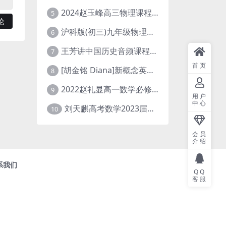
2024赵玉峰高三物理课程24年高考物理一轮复习网课教程
5
沪科版(初三)九年级物理全一册网课教学视频全集(录播版 杜春雨 66讲)
6
王芳讲中国历史音频课程全集(上下五千年)
7
首页
[胡金铭 Diana]新概念英语第1册教学视频课程(全集 百度网盘下载)
8
2022赵礼显高一数学必修一课程视频资源(秋季班 含讲义)百度网盘云
9
用户
中心
刘天麒高考数学2023届一轮暑假班直播课合集(A和A+)
10
会员
介绍
系我们
QQ
客服