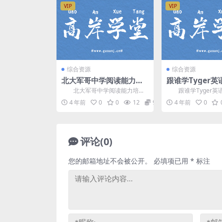
VIP
VIP
综合资源
综合资源
北大军哥中学阅读能力培
跟谁学Tyger
养 百度网盘分享
合课（完结）网
北大军哥中学阅读能力培
跟谁学Tyger英
养，百度网盘分享家长陪伴学习
课，完结版网盘分享英
4 年前
0
0
12
9.9
4 年前
0
阅读课程0.99G高清视频...
0G高清视频。 ...
评论(0)
您的邮箱地址不会被公开。
必填项已用
*
标注