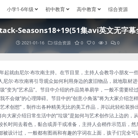
小学1-6年级
初中教育
高中教育
综合资源
tack-Seasons18+19(51集avi英文
2021-01-16
综合资源
0
0
3
0
年起就由尼尔·布坎南主持。在节目里，主持人会教导小朋友一
人尼尔·布坎南将引导观众如何利用身边的废旧物品，就地取材进
圾”变为“艺术品”。节目中介绍的作品简单易学，一般不需要经
我不会做”的心理障碍。节目中的“创意小角落”将为大家介绍怎
“艺术创想”，制作出各种精美无比的美工作品，并以此轻松装扮
”将向大家介绍日常生活中的“垃圾”是如何与艺术创作沾上边的，
较长时间去着色，黏合或弄干或准备，主持人会稍作示范后，然
都被设计过，一般都有图画和有趣的字词在上面，孩子们完全可