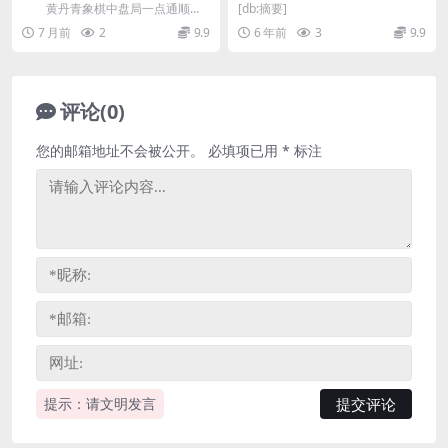
篇讲解 百度网盘分享
黄丹青象棋中盘局一点通顺炮
[db:摘要]
篇讲解，共41讲，通过学习后手顺
7 月前
2
9.9
6 年前
3
9.9
炮，掌握中局作战技...
评论(0)
您的邮箱地址不会被公开。
必填项已用
*
标注
提示：请文明发言