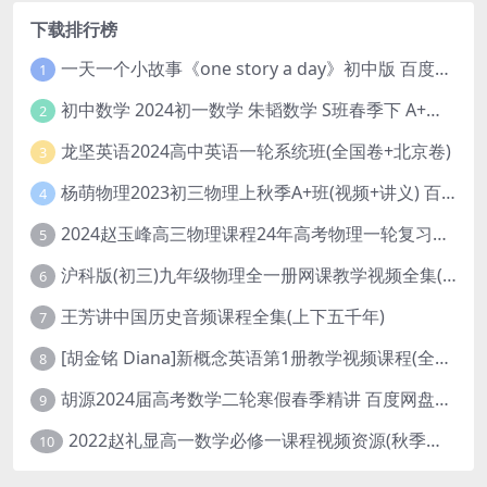
下载排行榜
一天一个小故事《one story a day》初中版 百度网盘分享下载
1
初中数学 2024初一数学 朱韬数学 S班春季下 A+班春季下 百度云网盘
2
龙坚英语2024高中英语一轮系统班(全国卷+北京卷)
3
杨萌物理2023初三物理上秋季A+班(视频+讲义) 百度网盘分享
4
2024赵玉峰高三物理课程24年高考物理一轮复习网课教程
5
沪科版(初三)九年级物理全一册网课教学视频全集(录播版 杜春雨 66讲)
6
王芳讲中国历史音频课程全集(上下五千年)
7
[胡金铭 Diana]新概念英语第1册教学视频课程(全集 百度网盘下载)
8
胡源2024届高考数学二轮寒假春季精讲 百度网盘分享
9
2022赵礼显高一数学必修一课程视频资源(秋季班 含讲义)百度网盘云
10