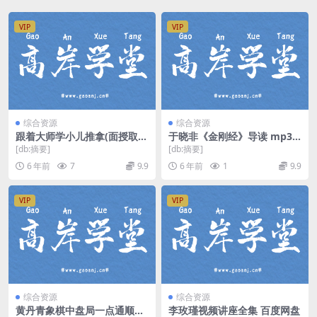
VIP
VIP
综合资源
综合资源
跟着大师学小儿推拿(面授取证
于晓非《金刚经》导读 mp3
班)（高清视频）百度网盘
音频 百度网盘
[db:摘要]
[db:摘要]
6 年前
7
9.9
6 年前
1
9.9
VIP
VIP
综合资源
综合资源
黄丹青象棋中盘局一点通顺炮
李玫瑾视频讲座全集 百度网盘