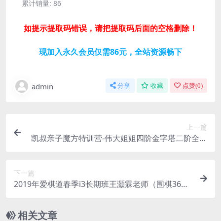
累计销量:
86
如提示提取码错误，请把提取码后面的空格删除！
现加入永久会员仅需86元，全站资源畅下
admin
分享
收藏
点赞(
0
)
上一篇
凯叔亲子魔方特训营-伟大姐姐四阶金字塔二阶全搞
定（高清完结打包）百度网盘分享
下一篇
2019年爱棋道春季i3长期班王灏霖老师（围棋36课
时）（超清视频）百度网盘
相关文章