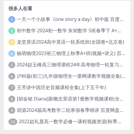
很多人在看
一天一个小故事《one story a day》初中版 百度网盘分享下载
1
初中数学 2024初一数学 朱韬数学 S班春季下 A+班春季下 百度云网盘
2
龙坚英语2024高中英语一轮系统班(全国卷+北京卷)
3
杨萌物理2023初三物理上秋季A+班(视频+讲义) 百度网盘分享
4
2024赵玉峰高三物理课程24年高考物理一轮复习网课教程
5
沪科版(初三)九年级物理全一册网课教学视频全集(录播版 杜春雨 66讲)
6
王芳讲中国历史音频课程全集(上下五千年)
7
[胡金铭 Diana]新概念英语第1册教学视频课程(全集 百度网盘下载)
8
胡源2024届高考数学二轮寒假春季精讲 百度网盘分享
9
2022赵礼显高一数学必修一课程视频资源(秋季班 含讲义)百度网盘云
10