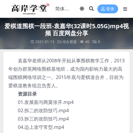
登录
爱棋道围棋一段班-袁嘉华(32课时5.05G)mp4视
频 百度网盘分享
2021-01-13
综合资源
40
0
袁嘉华老师从2008年开始从事围棋教学工作，2013
年创办群英网络围棋基地班，成为国内影响力最大的高
端围棋网络培训之一。2015年底与爱棋道合并，目前为
爱棋道教务组总负责人。
资源目录
01.发展面与两翼张开.mp4
02.拆二的攻防技巧.mp4
03.拆三的攻防技巧.mp4
04.边上攻守常型.mp4