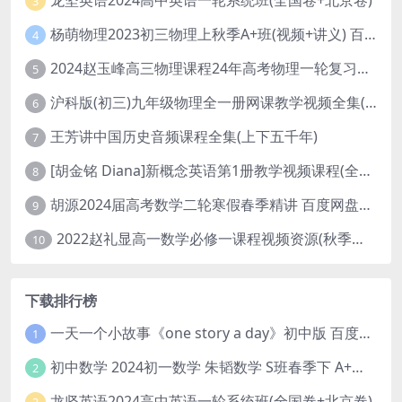
龙坚英语2024高中英语一轮系统班(全国卷+北京卷)
3
杨萌物理2023初三物理上秋季A+班(视频+讲义) 百度网盘分享
4
2024赵玉峰高三物理课程24年高考物理一轮复习网课教程
5
沪科版(初三)九年级物理全一册网课教学视频全集(录播版 杜春雨 66讲)
6
王芳讲中国历史音频课程全集(上下五千年)
7
[胡金铭 Diana]新概念英语第1册教学视频课程(全集 百度网盘下载)
8
胡源2024届高考数学二轮寒假春季精讲 百度网盘分享
9
2022赵礼显高一数学必修一课程视频资源(秋季班 含讲义)百度网盘云
10
下载排行榜
一天一个小故事《one story a day》初中版 百度网盘分享下载
1
初中数学 2024初一数学 朱韬数学 S班春季下 A+班春季下 百度云网盘
2
龙坚英语2024高中英语一轮系统班(全国卷+北京卷)
3