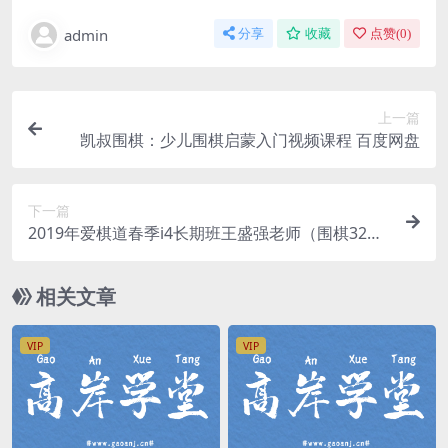
admin
分享
收藏
点赞(
0
)
上一篇
凯叔围棋：少儿围棋启蒙入门视频课程 百度网盘
下一篇
2019年爱棋道春季i4长期班王盛强老师（围棋32课
时+4课复习课）（超清视频）百度网盘
相关文章
VIP
VIP