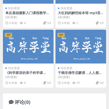
综合资源
综合资源
单反基础摄影入门课程教学培
大红妈妈解忧绘本馆 mp3音
训零基础实战摄影私教-蚂蚁摄
频 百度网盘
[db:摘要]
[db:摘要]
影大白话视频教程（超清通用
6 年前
4
9.9
6 年前
2
9.9
版）百度网盘分享
VIP
VIP
综合资源
综合资源
《科学家讲的亲子科学课
于晓非佛学启蒙课，人人都缺
（一）》MP3音频 百度网盘下
的处世智慧（高清视频）百度
[db:摘要]
[db:摘要]
载
网盘
6 年前
9
9.9
6 年前
47
9.9
评论(0)