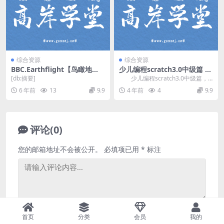
综合资源
综合资源
BBC.Earthflight【鸟瞰地
少儿编程scratch3.0中级篇 网
球】.蓝光高清 百度网盘下载
盘分享
[db:摘要]
少儿编程scratch3.0中级篇，
网盘分享少儿编程课程1.24G高清
6 年前
13
9.9
4 年前
4
9.9
视频。...
评论(0)
您的邮箱地址不会被公开。
必填项已用
*
标注
首页
分类
会员
我的