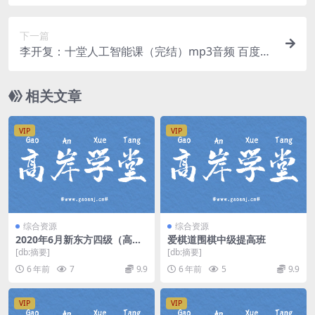
下一篇
李开复：十堂人工智能课（完结）mp3音频 百度网
盘
相关文章
VIP
VIP
综合资源
综合资源
2020年6月新东方四级（高
爱棋道围棋中级提高班
清）百度网盘
[db:摘要]
[db:摘要]
6 年前
7
9.9
6 年前
5
9.9
VIP
VIP