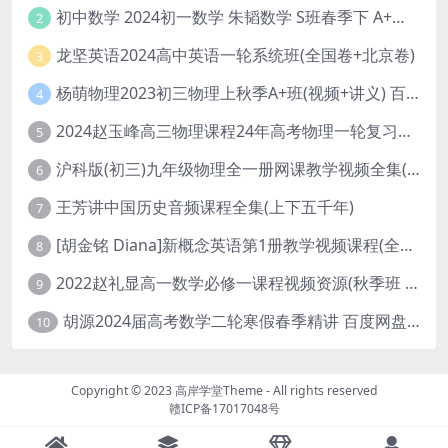
初中数学 2024初一数学 朱韬数学 S班春季下 A+班春季下 百度云网盘
2
龙坚英语2024高中英语一轮系统班(全国卷+北京卷)
3
杨萌物理2023初三物理上秋季A+班(视频+讲义) 百度网盘分享
4
2024赵玉峰高三物理课程24年高考物理一轮复习网课教程
5
沪科版(初三)九年级物理全一册网课教学视频全集(录播版 杜春雨 66讲)
6
王芳讲中国历史音频课程全集(上下五千年)
7
[胡金铭 Diana]新概念英语第1册教学视频课程(全集 百度网盘下载)
8
2022赵礼显高一数学必修一课程视频资源(秋季班 含讲义)百度网盘云
9
胡源2024届高考数学二轮寒假春季精讲 百度网盘分享
10
Copyright © 2023
高岸学堂Theme
- All rights reserved
赣ICP备17017048号