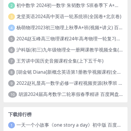
初中数学 2024初一数学 朱韬数学 S班春季下 A+班春季下 百度云网盘
2
龙坚英语2024高中英语一轮系统班(全国卷+北京卷)
3
杨萌物理2023初三物理上秋季A+班(视频+讲义) 百度网盘分享
4
2024赵玉峰高三物理课程24年高考物理一轮复习网课教程
5
沪科版(初三)九年级物理全一册网课教学视频全集(录播版 杜春雨 66讲)
6
王芳讲中国历史音频课程全集(上下五千年)
7
[胡金铭 Diana]新概念英语第1册教学视频课程(全集 百度网盘下载)
8
2022赵礼显高一数学必修一课程视频资源(秋季班 含讲义)百度网盘云
9
胡源2024届高考数学二轮寒假春季精讲 百度网盘分享
10
下载排行榜
一天一个小故事《one story a day》初中版 百度网盘分享下载
1