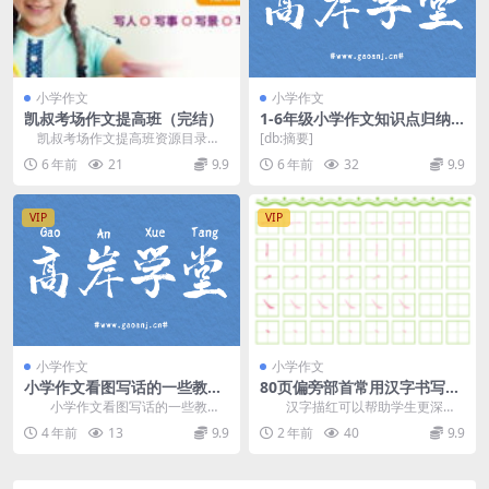
小学作文
小学作文
凯叔考场作文提高班（完结）
1-6年级小学作文知识点归纳
总结
凯叔考场作文提高班资源目录
[db:摘要]
第01课（宝贝课）：童年趣事
6 年前
21
9.9
6 年前
32
9.9
（写事，如何激趣）...
VIP
VIP
小学作文
小学作文
小学作文看图写话的一些教学
80页偏旁部首常用汉字书写强
方法Word 百度网盘分享
化pdf练习册(附带趣味部首转
小学作文看图写话的一些教学
汉字描红可以帮助学生更深入
盘)下载
方法Word，百度网盘分享4.88M看
地理解汉字的结构和含义，从而更
4 年前
13
9.9
2 年前
40
9.9
图写话课件电...
好地掌握汉字的语义和...