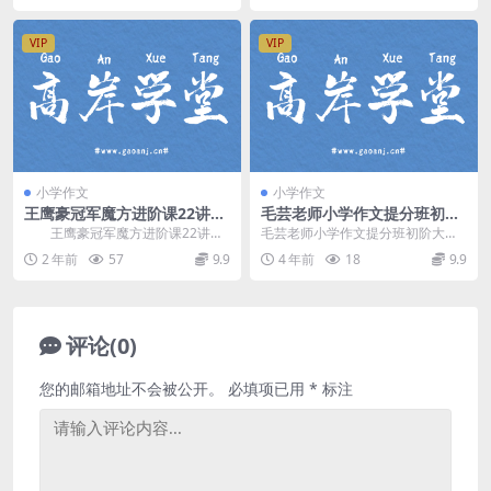
VIP
VIP
小学作文
小学作文
王鹰豪冠军魔方进阶课22讲视
毛芸老师小学作文提分班初阶
频(玩转8种魔方) 百度网盘分
（大师班）（完结）（6.97G
王鹰豪冠军魔方进阶课22讲视
毛芸老师小学作文提分班初阶大师
享
高清视频）百度网盘分享
频(玩转8种魔方)，魔方进阶课来
班，完结版百度网盘作文课程6.97
2 年前
57
9.9
4 年前
18
9.9
袭，冠军王鹰豪助...
G高清视频。资源...
评论(0)
您的邮箱地址不会被公开。
必填项已用
*
标注