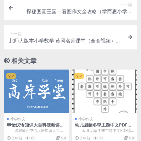
上一篇
探秘图画王国—看图作文全攻略（学而思小学作
文）百度网盘
下一篇
北师大版本小学数学 黄冈名师课堂（全套视频）百
度网盘
相关文章
VIP
VIP
小学作文
小学作文
申怡汉语知识大百科视频讲解
幼儿启蒙冬季主题中文PDF练
资源分享
习册(认知趣味作业纸)
课程简介申怡汉语知识大百科
幼儿启蒙冬季主题中文PDF练
视频教程，从9大模块：汉字、词、
习册(认知趣味作业纸)，是一套专为
2 年前
60
9.9
2 年前
16
9.9
短语、句子、修辞、...
孩子们启蒙认知...