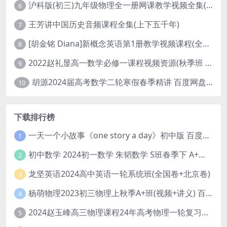
沪科版(初三)九年级物理全一册网课教学视频全集(录播版 杜春雨 66讲)
6
王芳讲中国历史音频课程全集(上下五千年)
7
[胡金铭 Diana]新概念英语第1册教学视频课程(全集 百度网盘下载)
8
2022赵礼显高一数学必修一课程视频资源(秋季班 含讲义)百度网盘云
9
胡源2024届高考数学二轮寒假春季精讲 百度网盘分享
10
下载排行榜
一天一个小故事《one story a day》初中版 百度网盘分享下载
1
初中数学 2024初一数学 朱韬数学 S班春季下 A+班春季下 百度云网盘
2
龙坚英语2024高中英语一轮系统班(全国卷+北京卷)
3
杨萌物理2023初三物理上秋季A+班(视频+讲义) 百度网盘分享
4
2024赵玉峰高三物理课程24年高考物理一轮复习网课教程
5