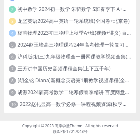
初中数学 2024初一数学 朱韬数学 S班春季下 A+班春季下 百度云网盘
2
龙坚英语2024高中英语一轮系统班(全国卷+北京卷)
3
杨萌物理2023初三物理上秋季A+班(视频+讲义) 百度网盘分享
4
2024赵玉峰高三物理课程24年高考物理一轮复习网课教程
5
沪科版(初三)九年级物理全一册网课教学视频全集(录播版 杜春雨 66讲)
6
王芳讲中国历史音频课程全集(上下五千年)
7
[胡金铭 Diana]新概念英语第1册教学视频课程(全集 百度网盘下载)
8
胡源2024届高考数学二轮寒假春季精讲 百度网盘分享
9
2022赵礼显高一数学必修一课程视频资源(秋季班 含讲义)百度网盘云
10
Copyright © 2023
高岸学堂Theme
- All rights reserved
赣ICP备17017048号