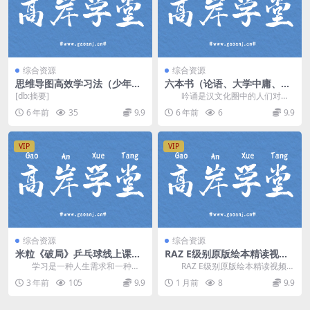
综合资源
综合资源
思维导图高效学习法（少年得
六本书（论语、大学中庸、三
到）（高清视频）百度网盘
字经、弟子规、百家姓、千字
[db:摘要]
吟诵是汉文化圈中的人们对汉
文）吟诵 百度网盘
语诗文的传统诵读方式，也是中国
6 年前
35
9.9
6 年前
6
9.9
人学习文化时高效的教...
VIP
VIP
综合资源
综合资源
米粒《破局》乒乓球线上课程
RAZ E级别原版绘本精读视频
54节完整
课(外教精读版) 百度网盘分享
学习是一种人生需求和一种态
RAZ E级别原版绘本精读视频课
度。只有不断学习，及时“充电”，才
(外教精读版)，精选12本RAZ E级别
3 年前
105
9.9
1 月前
8
9.9
能做到“百毒不侵...
非虚...