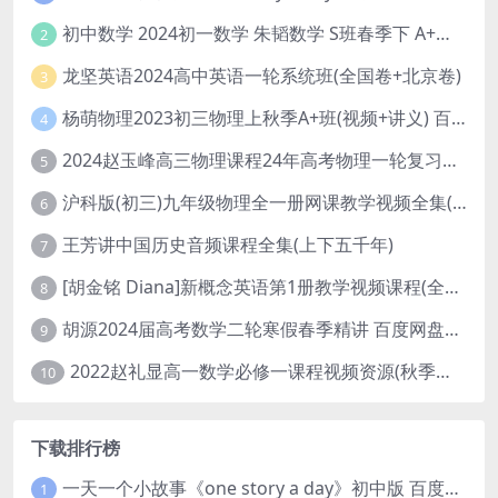
初中数学 2024初一数学 朱韬数学 S班春季下 A+班春季下 百度云网盘
2
龙坚英语2024高中英语一轮系统班(全国卷+北京卷)
3
杨萌物理2023初三物理上秋季A+班(视频+讲义) 百度网盘分享
4
2024赵玉峰高三物理课程24年高考物理一轮复习网课教程
5
沪科版(初三)九年级物理全一册网课教学视频全集(录播版 杜春雨 66讲)
6
王芳讲中国历史音频课程全集(上下五千年)
7
[胡金铭 Diana]新概念英语第1册教学视频课程(全集 百度网盘下载)
8
胡源2024届高考数学二轮寒假春季精讲 百度网盘分享
9
2022赵礼显高一数学必修一课程视频资源(秋季班 含讲义)百度网盘云
10
下载排行榜
一天一个小故事《one story a day》初中版 百度网盘分享下载
1