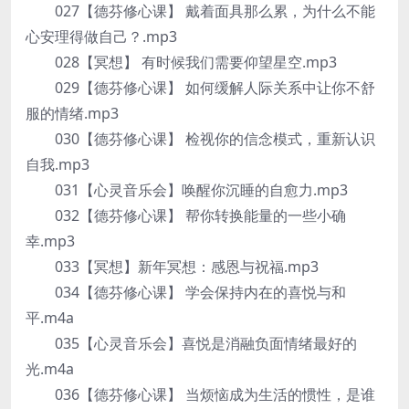
027【德芬修心课】 戴着面具那么累，为什么不能
心安理得做自己？.mp3
028【冥想】 有时候我们需要仰望星空.mp3
029【德芬修心课】 如何缓解人际关系中让你不舒
服的情绪.mp3
030【德芬修心课】 检视你的信念模式，重新认识
自我.mp3
031【心灵音乐会】唤醒你沉睡的自愈力.mp3
032【德芬修心课】 帮你转换能量的一些小确
幸.mp3
033【冥想】新年冥想：感恩与祝福.mp3
034【德芬修心课】 学会保持内在的喜悦与和
平.m4a
035【心灵音乐会】喜悦是消融负面情绪最好的
光.m4a
036【德芬修心课】 当烦恼成为生活的惯性，是谁