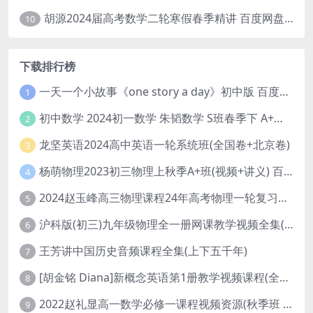
胡源2024届高考数学二轮寒假春季精讲 百度网盘分享
10
下载排行榜
一天一个小故事《one story a day》初中版 百度网盘分享下载
1
初中数学 2024初一数学 朱韬数学 S班春季下 A+班春季下 百度云网盘
2
龙坚英语2024高中英语一轮系统班(全国卷+北京卷)
3
杨萌物理2023初三物理上秋季A+班(视频+讲义) 百度网盘分享
4
2024赵玉峰高三物理课程24年高考物理一轮复习网课教程
5
沪科版(初三)九年级物理全一册网课教学视频全集(录播版 杜春雨 66讲)
6
王芳讲中国历史音频课程全集(上下五千年)
7
[胡金铭 Diana]新概念英语第1册教学视频课程(全集 百度网盘下载)
8
2022赵礼显高一数学必修一课程视频资源(秋季班 含讲义)百度网盘云
9