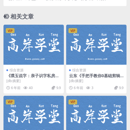
式 百度网盘
相关文章
VIP
VIP
综合资源
综合资源
《璞玉说字：亲子识字私房
云东《手把手教你0基础剪辑
课》MP3音频 百度网盘下载
出超赞视频》（完结）（高清
[db:摘要]
[db:摘要]
视频）百度网盘
6 年前
40
9.9
6 年前
3
9.9
VIP
VIP