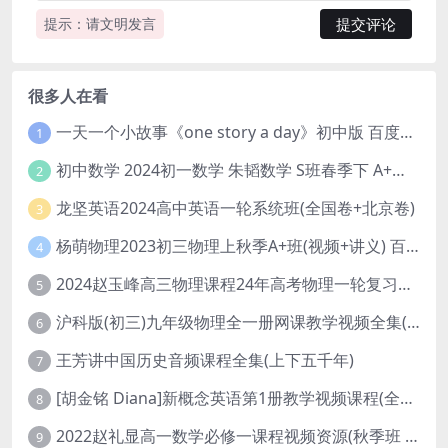
提示：请文明发言
很多人在看
一天一个小故事《one story a day》初中版 百度网盘分享下载
1
初中数学 2024初一数学 朱韬数学 S班春季下 A+班春季下 百度云网盘
2
龙坚英语2024高中英语一轮系统班(全国卷+北京卷)
3
杨萌物理2023初三物理上秋季A+班(视频+讲义) 百度网盘分享
4
2024赵玉峰高三物理课程24年高考物理一轮复习网课教程
5
沪科版(初三)九年级物理全一册网课教学视频全集(录播版 杜春雨 66讲)
6
王芳讲中国历史音频课程全集(上下五千年)
7
[胡金铭 Diana]新概念英语第1册教学视频课程(全集 百度网盘下载)
8
2022赵礼显高一数学必修一课程视频资源(秋季班 含讲义)百度网盘云
9