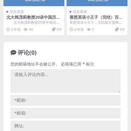
综合资源
综合资源
北大韩茂莉教授20讲中国历史
善恩英语小王子（完结）百度
地理课(重回历史现场) 百度网
网盘分享
北大韩茂莉教授20讲中国历史
善恩英语小王子，完结版百度网盘
盘分享
地理课，400+分钟，倾情呈现半生
早教英语课程2.60G高清视频。
2 年前
40
9.9
4 年前
5
9.9
研究之精华，以...
《小王子》是法国作...
评论(0)
您的邮箱地址不会被公开。
必填项已用
*
标注