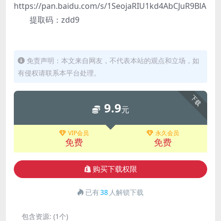
https://pan.baidu.com/s/1SeojaRIU1kd4AbCJuR9BlA
提取码：zdd9
免责声明：本文来自网友，不代表本站的观点和立场，如
有侵权请联系本平台处理。
下载
9.9
元
VIP会员
永久会员
免费
免费
购买下载权限
已有
38
人解锁下载
包含资源:
(1个)