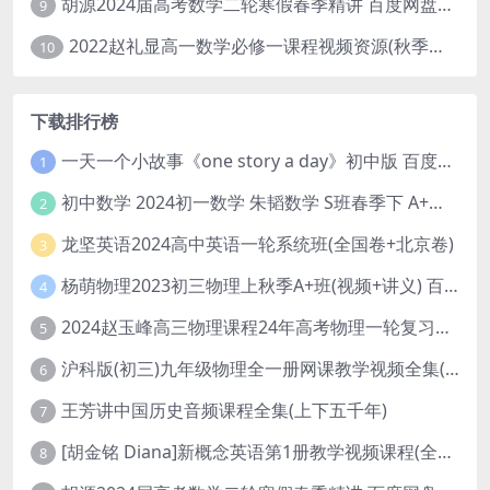
胡源2024届高考数学二轮寒假春季精讲 百度网盘分享
9
2022赵礼显高一数学必修一课程视频资源(秋季班 含讲义)百度网盘云
10
下载排行榜
一天一个小故事《one story a day》初中版 百度网盘分享下载
1
初中数学 2024初一数学 朱韬数学 S班春季下 A+班春季下 百度云网盘
2
龙坚英语2024高中英语一轮系统班(全国卷+北京卷)
3
杨萌物理2023初三物理上秋季A+班(视频+讲义) 百度网盘分享
4
2024赵玉峰高三物理课程24年高考物理一轮复习网课教程
5
沪科版(初三)九年级物理全一册网课教学视频全集(录播版 杜春雨 66讲)
6
王芳讲中国历史音频课程全集(上下五千年)
7
[胡金铭 Diana]新概念英语第1册教学视频课程(全集 百度网盘下载)
8