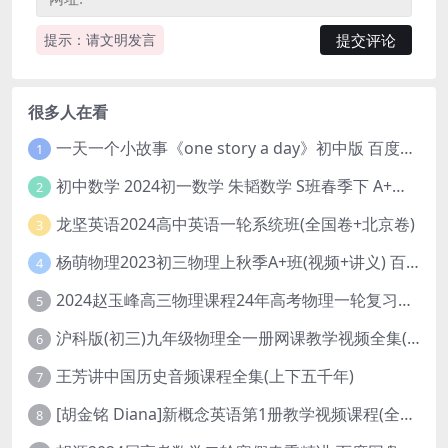
提示：请文明发言
很多人在看
一天一个小故事《one story a day》初中版 百度网盘分享下载
1
初中数学 2024初一数学 朱韬数学 S班春季下 A+班春季下 百度云网盘
2
龙坚英语2024高中英语一轮系统班(全国卷+北京卷)
3
杨萌物理2023初三物理上秋季A+班(视频+讲义) 百度网盘分享
4
2024赵玉峰高三物理课程24年高考物理一轮复习网课教程
5
沪科版(初三)九年级物理全一册网课教学视频全集(录播版 杜春雨 66讲)
6
王芳讲中国历史音频课程全集(上下五千年)
7
[胡金铭 Diana]新概念英语第1册教学视频课程(全集 百度网盘下载)
8