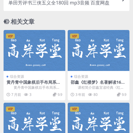
单田芳评书三侠五义全180回 mp3音频 百度网盘
相关文章
VIP
VIP
综合资源
综合资源
黄丹青中国象棋后手布局系统
邵鑫《红楼梦》名著解读16讲
教学视频(散手篇) 百度网盘分
(视频+音频)网盘资源
黄丹青中国象棋后手布局系统
课程简介邵鑫宜读经典《红楼
享
教学视频(散手篇)，共46讲，课程
梦》篇目，16讲，每节视频15-20
7 月前
3
9.9
3 年前
80
9.9
从中国象棋黑方角...
分钟，碎片化时...
VIP
VIP