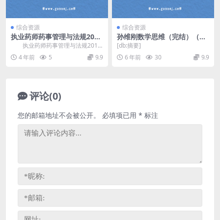
综合资源
综合资源
执业药师药事管理与法规2015
孙维刚数学思维（完结）（分
-2018真题PDF 百度网盘分享
辨率960×640视频）百度网盘
执业药师药事管理与法规2015-
[db:摘要]
2018真题PDF，百度网盘1.26G执
4 年前
5
9.9
6 年前
30
9.9
业药...
评论(0)
您的邮箱地址不会被公开。
必填项已用
*
标注