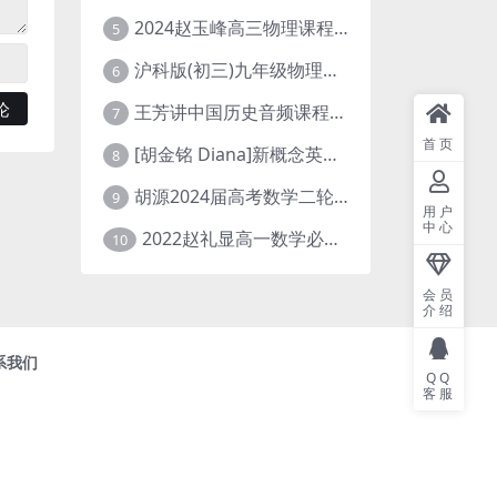
2024赵玉峰高三物理课程24年高考物理一轮复习网课教程
5
沪科版(初三)九年级物理全一册网课教学视频全集(录播版 杜春雨 66讲)
6
王芳讲中国历史音频课程全集(上下五千年)
7
首页
[胡金铭 Diana]新概念英语第1册教学视频课程(全集 百度网盘下载)
8
胡源2024届高考数学二轮寒假春季精讲 百度网盘分享
9
用户
中心
2022赵礼显高一数学必修一课程视频资源(秋季班 含讲义)百度网盘云
10
会员
介绍
系我们
QQ
客服