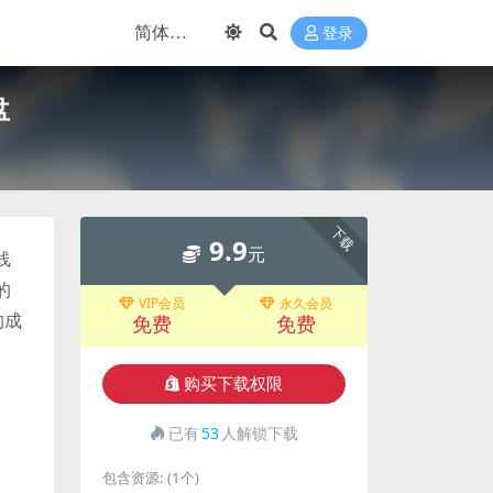
登录
盘
下载
9.9
元
线
的
VIP会员
永久会员
的成
免费
免费
购买下载权限
已有
53
人解锁下载
包含资源:
(1个)