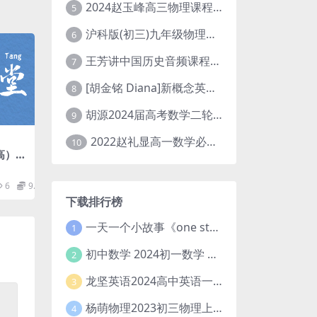
2024赵玉峰高三物理课程24年高考物理一轮复习网课教程
5
沪科版(初三)九年级物理全一册网课教学视频全集(录播版 杜春雨 66讲)
6
王芳讲中国历史音频课程全集(上下五千年)
7
[胡金铭 Diana]新概念英语第1册教学视频课程(全集 百度网盘下载)
8
胡源2024届高考数学二轮寒假春季精讲 百度网盘分享
9
2022赵礼显高一数学必修一课程视频资源(秋季班 含讲义)百度网盘云
10
高）适
盘下
6
9.9
下载排行榜
一天一个小故事《one story a day》初中版 百度网盘分享下载
1
初中数学 2024初一数学 朱韬数学 S班春季下 A+班春季下 百度云网盘
2
龙坚英语2024高中英语一轮系统班(全国卷+北京卷)
3
杨萌物理2023初三物理上秋季A+班(视频+讲义) 百度网盘分享
4