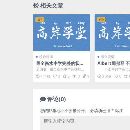
相关文章
VIP
VIP
综合资源
综合资源
最全衡水中学完整的状元
Albert周邦琴
笔记
英语21讲音频课(
全国唯一最全衡水中学完整的状
不走弯路学英语2
源268M) 百度
元笔记(1)├初中│ ├初中文科│ │
P3资源，由 周邦琴 (A
4 年前
0
0
3
9.9
2 月前
0
├中考历史状...
讲课，英...
评论(0)
您的邮箱地址不会被公开。
必填项已用
*
标注