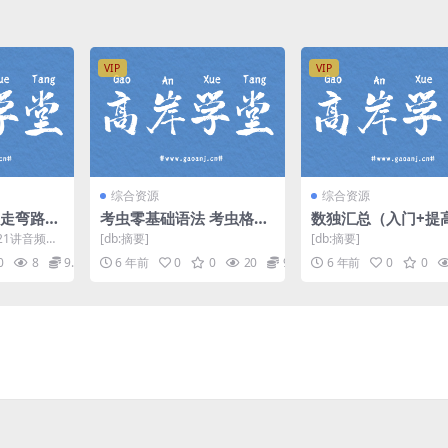
VIP
VIP
综合资源
综合资源
 不走弯路学
考虫零基础语法 考虫格格
数独汇总（入门+提
MP3资
老师（20年寒假版高清含
合幼儿+小学 百度网
1讲音频M
[db:摘要]
[db:摘要]
网盘分享
讲义）百度网盘
载
lbert)老师
0
8
9.9
6 年前
0
0
20
9.9
6 年前
0
0