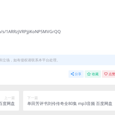
/1ARRzjVRPjjiKoNP5MVGrQQ
和立场，如有侵权请联系本平台处理。
分享
收藏
点赞
上一篇
下一篇
 百度网盘
单田芳评书刘伶传奇全80集 mp3音频 百度网盘