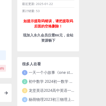
最近更新:
2025-01-22
累计销量:
53
如提示提取码错误，请把提取码
后面的空格删除！
现加入永久会员仅需86元，全站
资源畅下
很多人在看
(
0
)
一天一个小故事《one story a day》初中版 百度网盘分享下载
1
初中数学 2024初一数学 朱韬数学 S班春季下 A+班春季下 百度云网盘
2
龙坚英语2024高中英语一轮系统班(全国卷+北京卷)
3
杨萌物理2023初三物理上秋季A+班(视频+讲义) 百度网盘分享
4