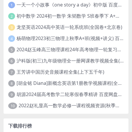
一天一个小故事《one story a day》初中版 百度网盘分享下载
1
初中数学 2024初一数学 朱韬数学 S班春季下 A+班春季下 百度云网盘
2
龙坚英语2024高中英语一轮系统班(全国卷+北京卷)
3
杨萌物理2023初三物理上秋季A+班(视频+讲义) 百度网盘分享
4
2024赵玉峰高三物理课程24年高考物理一轮复习网课教程
5
沪科版(初三)九年级物理全一册网课教学视频全集(录播版 杜春雨 66讲)
6
王芳讲中国历史音频课程全集(上下五千年)
7
[胡金铭 Diana]新概念英语第1册教学视频课程(全集 百度网盘下载)
8
胡源2024届高考数学二轮寒假春季精讲 百度网盘分享
9
2022赵礼显高一数学必修一课程视频资源(秋季班 含讲义)百度网盘云
10
下载排行榜