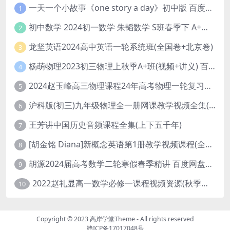
一天一个小故事《one story a day》初中版 百度网盘分享下载
1
初中数学 2024初一数学 朱韬数学 S班春季下 A+班春季下 百度云网盘
2
龙坚英语2024高中英语一轮系统班(全国卷+北京卷)
3
杨萌物理2023初三物理上秋季A+班(视频+讲义) 百度网盘分享
4
2024赵玉峰高三物理课程24年高考物理一轮复习网课教程
5
沪科版(初三)九年级物理全一册网课教学视频全集(录播版 杜春雨 66讲)
6
王芳讲中国历史音频课程全集(上下五千年)
7
[胡金铭 Diana]新概念英语第1册教学视频课程(全集 百度网盘下载)
8
胡源2024届高考数学二轮寒假春季精讲 百度网盘分享
9
2022赵礼显高一数学必修一课程视频资源(秋季班 含讲义)百度网盘云
10
Copyright © 2023
高岸学堂Theme
- All rights reserved
赣ICP备17017048号