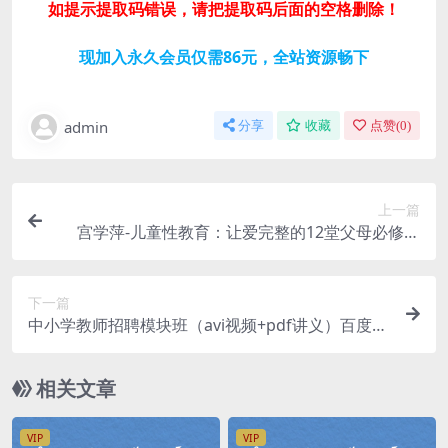
如提示提取码错误，请把提取码后面的空格删除！
现加入永久会员仅需86元，全站资源畅下
admin
分享
收藏
点赞(
0
)
上一篇
宫学萍-儿童性教育：让爱完整的12堂父母必修课
(mp3音频)百度网盘分享
下一篇
中小学教师招聘模块班（avi视频+pdf讲义）百度网
盘
相关文章
VIP
VIP