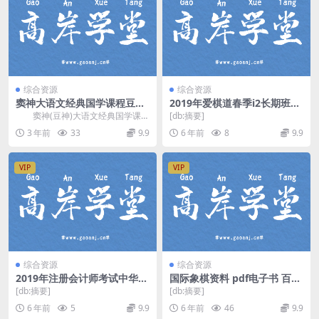
综合资源
综合资源
窦神大语文经典国学课程豆伴
2019年爱棋道春季i2长期班娜
匠L4（豆神）（完结）百度网
娜老师（围棋36课时）（超清
窦神(豆神)大语文经典国学课程
[db:摘要]
盘分享
视频）百度网盘
豆伴匠L4，完结版百度网盘分享大
3 年前
33
9.9
6 年前
8
9.9
语文国学课程8...
VIP
VIP
综合资源
综合资源
2019年注册会计师考试中华财
国际象棋资料 pdf电子书 百度
管基础班（贾国军100讲全）
网盘
[db:摘要]
[db:摘要]
（11.6G高清视频）百度网盘
6 年前
5
9.9
6 年前
46
9.9