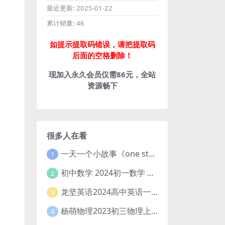
最近更新:
2025-01-22
累计销量:
46
如提示提取码错误，请把提取码
后面的空格删除！
现加入永久会员仅需86元，全站
资源畅下
很多人在看
一天一个小故事《one story a day》初中版 百度网盘分享下载
1
初中数学 2024初一数学 朱韬数学 S班春季下 A+班春季下 百度云网盘
2
龙坚英语2024高中英语一轮系统班(全国卷+北京卷)
3
杨萌物理2023初三物理上秋季A+班(视频+讲义) 百度网盘分享
4