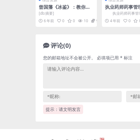
曾国藩《冰鉴》：教你看
执业药师药事管
脸识人心（完结）音频格
015-2018真题P
[db:摘要]
执业药师药事管理
式 百度网盘
网盘分享
15-2018真题PDF，
6 年前
0
0
10
9.9
4 年前
0
6G执业药...
评论(0)
您的邮箱地址不会被公开。
必填项已用
*
标注
提示：请文明发言