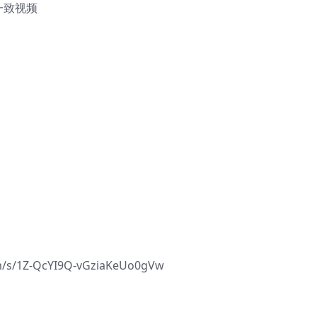
一致视频
/1Z-QcYI9Q-vGziaKeUo0gVw