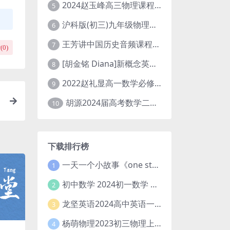
2024赵玉峰高三物理课程24年高考物理一轮复习网课教程
5
沪科版(初三)九年级物理全一册网课教学视频全集(录播版 杜春雨 66讲)
6
王芳讲中国历史音频课程全集(上下五千年)
7
(
0
)
[胡金铭 Diana]新概念英语第1册教学视频课程(全集 百度网盘下载)
8
2022赵礼显高一数学必修一课程视频资源(秋季班 含讲义)百度网盘云
9
胡源2024届高考数学二轮寒假春季精讲 百度网盘分享
10
下载排行榜
一天一个小故事《one story a day》初中版 百度网盘分享下载
1
初中数学 2024初一数学 朱韬数学 S班春季下 A+班春季下 百度云网盘
2
龙坚英语2024高中英语一轮系统班(全国卷+北京卷)
3
杨萌物理2023初三物理上秋季A+班(视频+讲义) 百度网盘分享
4