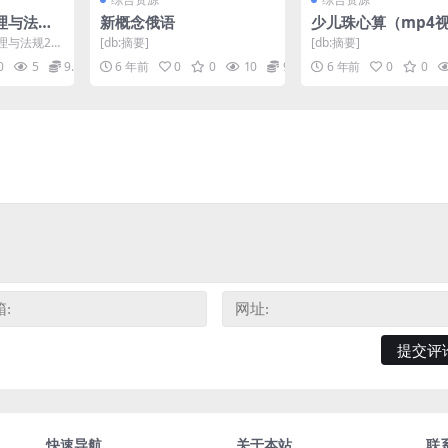
理与法规2
新概念俄语
少儿珠心算（mp4
DF 百度
百度网盘
与法规20
[db:摘要]
[db:摘要]
百度网盘1.2
0
5
9.9
6 年前
0
0
10
9.9
6 年前
0
0
快速导航
关于本站
联