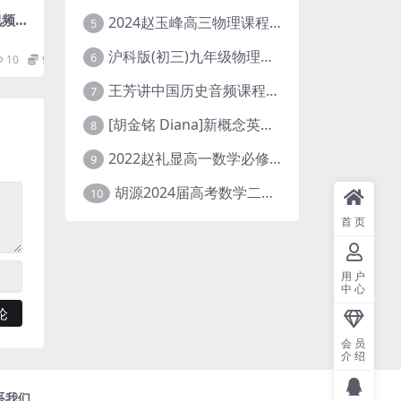
视频）
2024赵玉峰高三物理课程24年高考物理一轮复习网课教程
5
沪科版(初三)九年级物理全一册网课教学视频全集(录播版 杜春雨 66讲)
6
10
9.9
王芳讲中国历史音频课程全集(上下五千年)
7
[胡金铭 Diana]新概念英语第1册教学视频课程(全集 百度网盘下载)
8
2022赵礼显高一数学必修一课程视频资源(秋季班 含讲义)百度网盘云
9
胡源2024届高考数学二轮寒假春季精讲 百度网盘分享
10
首页
用户
中心
会员
介绍
系我们