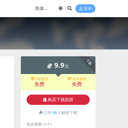
登录
下载
9.9
元
VIP会员
永久会员
免费
免费
购买下载权限
已有
46
人解锁下载
包含资源:
(1个)