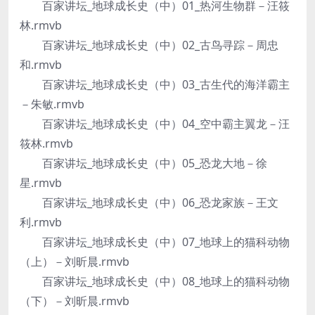
百家讲坛_地球成长史（中）01_热河生物群－汪筱
林.rmvb
百家讲坛_地球成长史（中）02_古鸟寻踪－周忠
和.rmvb
百家讲坛_地球成长史（中）03_古生代的海洋霸主
－朱敏.rmvb
百家讲坛_地球成长史（中）04_空中霸主翼龙－汪
筱林.rmvb
百家讲坛_地球成长史（中）05_恐龙大地－徐
星.rmvb
百家讲坛_地球成长史（中）06_恐龙家族－王文
利.rmvb
百家讲坛_地球成长史（中）07_地球上的猫科动物
（上）－刘昕晨.rmvb
百家讲坛_地球成长史（中）08_地球上的猫科动物
（下）－刘昕晨.rmvb