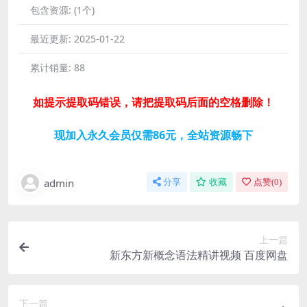
包含资源:
(1个)
最近更新:
2025-01-22
累计销量:
88
如提示提取码错误，请把提取码后面的空格删除！
现加入永久会员仅需86元，全站资源畅下
admin
分享
收藏
点赞(
0
)
上一篇
新东方新概念语法精讲视频 百度网盘
下一篇