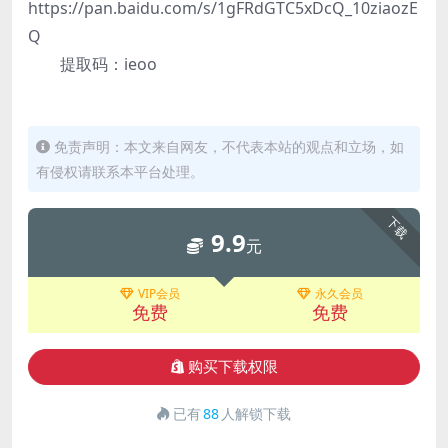
https://pan.baidu.com/s/1gFRdGTC5xDcQ_10ziaozE
Q
提取码：ieoo
免责声明：本文来自网友，不代表本站的观点和立场，如
有侵权请联系本平台处理。
下载
9.9
元
VIP会员
永久会员
免费
免费
购买下载权限
已有
88
人解锁下载