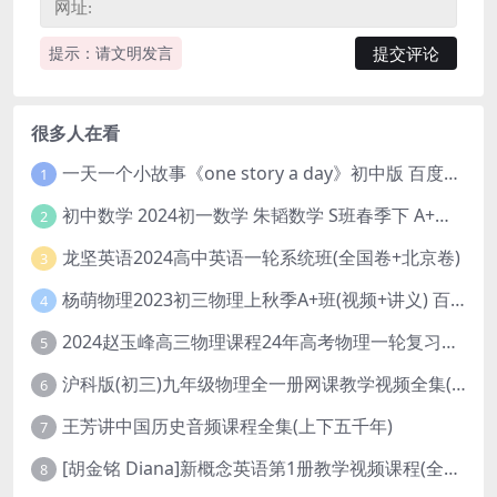
提示：请文明发言
很多人在看
一天一个小故事《one story a day》初中版 百度网盘分享下载
1
初中数学 2024初一数学 朱韬数学 S班春季下 A+班春季下 百度云网盘
2
龙坚英语2024高中英语一轮系统班(全国卷+北京卷)
3
杨萌物理2023初三物理上秋季A+班(视频+讲义) 百度网盘分享
4
2024赵玉峰高三物理课程24年高考物理一轮复习网课教程
5
沪科版(初三)九年级物理全一册网课教学视频全集(录播版 杜春雨 66讲)
6
王芳讲中国历史音频课程全集(上下五千年)
7
[胡金铭 Diana]新概念英语第1册教学视频课程(全集 百度网盘下载)
8