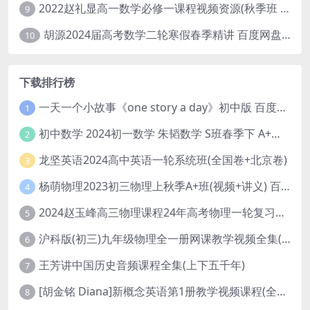
2022赵礼显高一数学必修一课程视频资源(秋季班 含讲义)百度网盘云
9
胡源2024届高考数学二轮寒假春季精讲 百度网盘分享
10
下载排行榜
一天一个小故事《one story a day》初中版 百度网盘分享下载
1
初中数学 2024初一数学 朱韬数学 S班春季下 A+班春季下 百度云网盘
2
龙坚英语2024高中英语一轮系统班(全国卷+北京卷)
3
杨萌物理2023初三物理上秋季A+班(视频+讲义) 百度网盘分享
4
2024赵玉峰高三物理课程24年高考物理一轮复习网课教程
5
沪科版(初三)九年级物理全一册网课教学视频全集(录播版 杜春雨 66讲)
6
王芳讲中国历史音频课程全集(上下五千年)
7
[胡金铭 Diana]新概念英语第1册教学视频课程(全集 百度网盘下载)
8