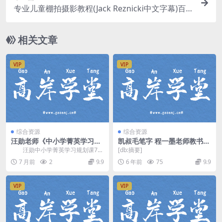
专业儿童棚拍摄影教程(Jack Reznicki中文字幕)百
度网盘
相关文章
VIP
VIP
综合资源
综合资源
汪勋老师《中小学菁英学习规
凯叔毛笔字 程一墨老师教书法
划课71讲》 百度网盘分享
课（完结）（高清视频）百度
汪勋中小学菁英学习规划课71
[db:摘要]
网盘
讲，课程原名：《汪勋老师菁英父
7 月前
2
9.9
6 年前
75
9.9
母规划课》帮助家长...
VIP
VIP