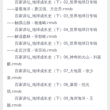
百家讲坛_地球成长史（下）02_世界地球日专辑
——凝看海洋－萧汉强、方念乔.rmvb
百家讲坛_地球成长史（下）03_世界地球日专辑
——触摸山脉－杨逸畴.rmvb
百家讲坛_地球成长史（下）04_世界地球日专辑
——解读森林－宋朝枢.rmvb
百家讲坛_地球成长史（下）05_世界地球日专辑
——走近沙漠－张宗祜.rmvb
百家讲坛_地球成长史（下）06_神奇的火山－刘嘉
麒.rmvb
百家讲坛_地球成长史（下）07_大地震－张少
泉.rmvb
百家讲坛_地球成长史（下）08_暴雨－倪允
琪.rmvb
百家讲坛_地球成长史（下）09_海岸海洋－王
颖.rmvb