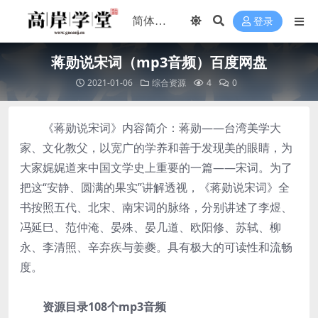
登录
蒋勋说宋词（mp3音频）百度网盘
2021-01-06
综合资源
4
0
《蒋勋说宋词》内容简介：蒋勋——台湾美学大
家、文化教父，以宽广的学养和善于发现美的眼睛，为
大家娓娓道来中国文学史上重要的一篇——宋词。为了
把这“安静、圆满的果实”讲解透视，《蒋勋说宋词》全
书按照五代、北宋、南宋词的脉络，分别讲述了李煜、
冯延巳、范仲淹、晏殊、晏几道、欧阳修、苏轼、柳
永、李清照、辛弃疾与姜夔。具有极大的可读性和流畅
度。
资源目录108个mp3音频