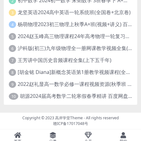
初中数学 2024初一数学 朱韬数学 S班春季下 A+班春季下 百度云网盘
2
龙坚英语2024高中英语一轮系统班(全国卷+北京卷)
3
杨萌物理2023初三物理上秋季A+班(视频+讲义) 百度网盘分享
4
2024赵玉峰高三物理课程24年高考物理一轮复习网课教程
5
沪科版(初三)九年级物理全一册网课教学视频全集(录播版 杜春雨 66讲)
6
王芳讲中国历史音频课程全集(上下五千年)
7
[胡金铭 Diana]新概念英语第1册教学视频课程(全集 百度网盘下载)
8
2022赵礼显高一数学必修一课程视频资源(秋季班 含讲义)百度网盘云
9
胡源2024届高考数学二轮寒假春季精讲 百度网盘分享
10
Copyright © 2023
高岸学堂Theme
- All rights reserved
赣ICP备17017048号