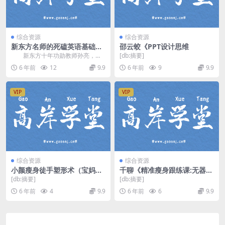
综合资源
综合资源
新东方名师的死磕英语基础班
邵云蛟《PPT设计思维
音频格式 百度网盘
新东方十年功勋教师孙亮，在
[db:摘要]
喜马拉雅新上线了一门《新东方名
6 年前
12
9.9
6 年前
9
9.9
师的死磕英语基础班》...
VIP
VIP
综合资源
综合资源
小颜瘦身徒手塑形术（宝妈福
千聊《精准瘦身跟练课:无器械
利高清完结打包）百度网盘
徒手燃脂》（高清完结）（千
[db:摘要]
[db:摘要]
聊）百度网盘
6 年前
4
9.9
6 年前
6
9.9