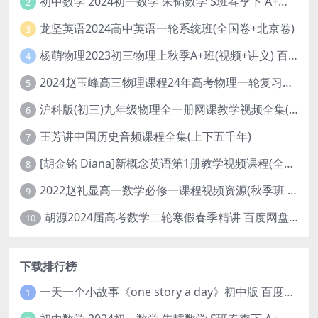
初中数学 2024初一数学 朱韬数学 S班春季下 A+班春季下 百度云网盘
2
龙坚英语2024高中英语一轮系统班(全国卷+北京卷)
3
杨萌物理2023初三物理上秋季A+班(视频+讲义) 百度网盘分享
4
2024赵玉峰高三物理课程24年高考物理一轮复习网课教程
5
沪科版(初三)九年级物理全一册网课教学视频全集(录播版 杜春雨 66讲)
6
王芳讲中国历史音频课程全集(上下五千年)
7
[胡金铭 Diana]新概念英语第1册教学视频课程(全集 百度网盘下载)
8
2022赵礼显高一数学必修一课程视频资源(秋季班 含讲义)百度网盘云
9
胡源2024届高考数学二轮寒假春季精讲 百度网盘分享
10
下载排行榜
一天一个小故事《one story a day》初中版 百度网盘分享下载
1