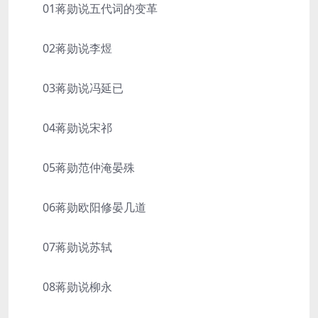
01蒋勋说五代词的变革
02蒋勋说李煜
03蒋勋说冯延已
04蒋勋说宋祁
05蒋勋范仲淹晏殊
06蒋勋欧阳修晏几道
07蒋勋说苏轼
08蒋勋说柳永