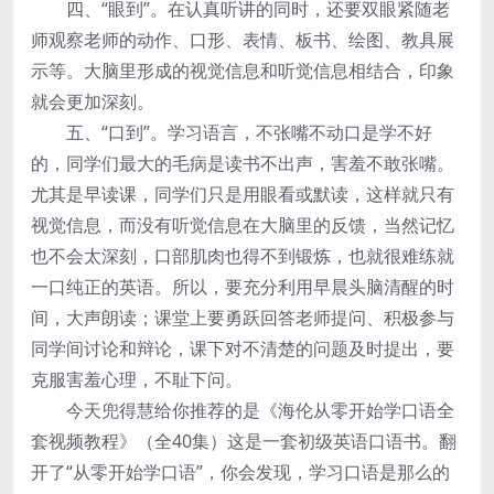
四、“眼到”。在认真听讲的同时，还要双眼紧随老
师观察老师的动作、口形、表情、板书、绘图、教具展
示等。大脑里形成的视觉信息和听觉信息相结合，印象
就会更加深刻。
五、“口到”。学习语言，不张嘴不动口是学不好
的，同学们最大的毛病是读书不出声，害羞不敢张嘴。
尤其是早读课，同学们只是用眼看或默读，这样就只有
视觉信息，而没有听觉信息在大脑里的反馈，当然记忆
也不会太深刻，口部肌肉也得不到锻炼，也就很难练就
一口纯正的英语。所以，要充分利用早晨头脑清醒的时
间，大声朗读；课堂上要勇跃回答老师提问、积极参与
同学间讨论和辩论，课下对不清楚的问题及时提出，要
克服害羞心理，不耻下问。
今天兜得慧给你推荐的是《海伦从零开始学口语全
套视频教程》（全40集）这是一套初级英语口语书。翻
开了“从零开始学口语”，你会发现，学习口语是那么的