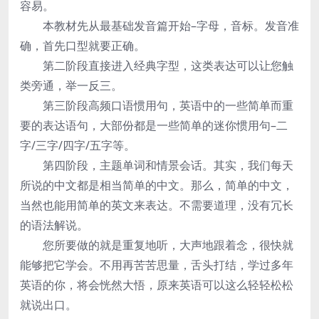
容易。
本教材先从最基础发音篇开始–字母，音标。发音准
确，首先口型就要正确。
第二阶段直接进入经典字型，这类表达可以让您触
类旁通，举一反三。
第三阶段高频口语惯用句，英语中的一些简单而重
要的表达语句，大部份都是一些简单的迷你惯用句–二
字/三字/四字/五字等。
第四阶段，主题单词和情景会话。其实，我们每天
所说的中文都是相当简单的中文。那么，简单的中文，
当然也能用简单的英文来表达。不需要道理，没有冗长
的语法解说。
您所要做的就是重复地听，大声地跟着念，很快就
能够把它学会。不用再苦苦思量，舌头打结，学过多年
英语的你，将会恍然大悟，原来英语可以这么轻轻松松
就说出口。