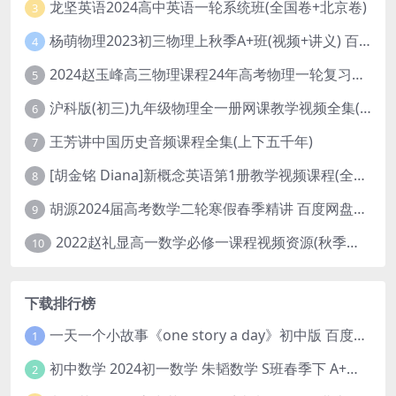
龙坚英语2024高中英语一轮系统班(全国卷+北京卷)
3
杨萌物理2023初三物理上秋季A+班(视频+讲义) 百度网盘分享
4
2024赵玉峰高三物理课程24年高考物理一轮复习网课教程
5
沪科版(初三)九年级物理全一册网课教学视频全集(录播版 杜春雨 66讲)
6
王芳讲中国历史音频课程全集(上下五千年)
7
[胡金铭 Diana]新概念英语第1册教学视频课程(全集 百度网盘下载)
8
胡源2024届高考数学二轮寒假春季精讲 百度网盘分享
9
2022赵礼显高一数学必修一课程视频资源(秋季班 含讲义)百度网盘云
10
下载排行榜
一天一个小故事《one story a day》初中版 百度网盘分享下载
1
初中数学 2024初一数学 朱韬数学 S班春季下 A+班春季下 百度云网盘
2