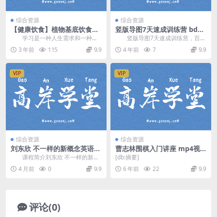
综合资源
综合资源
【健康饮食】植物基底饮食
竖版导图7天速成训练营 bdw
法：吃到饱、健康瘦，人人都
p
学习是一种人生需求和一种态
竖版导图7天速成训练营，百度
能掌握的健康饮食课
度。只有不断学习，及时“充电”，才
网盘分享540M高清视频。 资源
3 年前
115
9.9
4 年前
7
9.9
能做到“百毒不侵...
目录 竖版导...
VIP
VIP
综合资源
综合资源
刘东欣 不一样的新概念英语2
曹志林围棋入门讲座 mp4视
册视频讲解(含讲义+音频) 百
频 百度网盘
课程简介刘东欣 不一样的新概
[db:摘要]
度网盘分享
念英语2册视频讲解(含讲义+音
4 月前
0
9.9
6 年前
22
9.9
频)，用脱口秀的方...
评论(0)