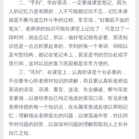
二、“手到”。学好英语，一定要做课堂笔记。因为
人的记忆力是有限的，人不可能都过目不忘，记忆本身
就是不断与遗忘作斗争的过程。常言说，“好脑筋不如烂
笔头”。老师讲的知识可能在课堂上记住了，可是过了一
段时间，就会忘记，所以，做好笔记很有必要。英语知
识也是一点点积累起来的，学到的每一个单词、词组以
及句型结构，都记在笔记本上，甚至是书的空白处或字
里行间，这对以后的复习巩固都是非常方便的。
三、“耳到”。在课堂上，认真听讲是十分必要的，
不但要专心听老师对知识的讲解，而且要认真听老师说
英语的语音、语调、重音、连读、失去爆破、断句等发
音要领，以便培养自己纯正地道的英语口语。听见听懂
老师传授的每一个知识点，在头脑里形成反馈以帮助记
忆；理解领会老师提出的问题，以便迅速作答，对比同
学对问题的回答，以加深对问题的理解而取别人之长补
自己之短。