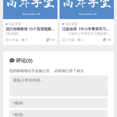
综合资源
综合资源
流行街舞教程 15个高清视频共
汪勋老师《中小学菁英学习规
7G 百度网盘
划课71讲》 百度网盘分享
[db:摘要]
汪勋中小学菁英学习规划课71
讲，课程原名：《汪勋老师菁英父
6 年前
8
9.9
7 月前
2
9.9
母规划课》帮助家长...
评论(0)
您的邮箱地址不会被公开。
必填项已用
*
标注