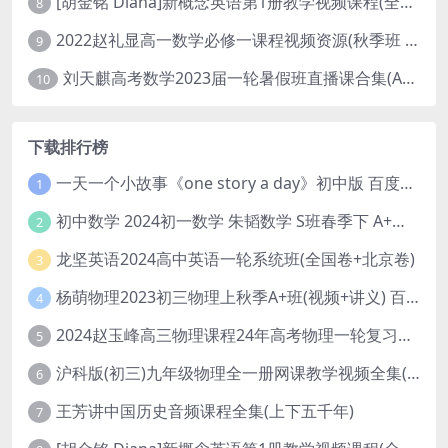
[胡金铭 Diana]新概念英语第1册教学视频课程(全集 百度网盘下载)
8
2022赵礼显高一数学必修一课程视频资源(秋季班 含讲义)百度网盘云
9
刘天麒高考数学2023届一轮暑假班直播课合集(A和A+)
10
下载排行榜
一天一个小故事《one story a day》初中版 百度网盘分享下载
1
初中数学 2024初一数学 朱韬数学 S班春季下 A+班春季下 百度云网盘
2
龙坚英语2024高中英语一轮系统班(全国卷+北京卷)
3
杨萌物理2023初三物理上秋季A+班(视频+讲义) 百度网盘分享
4
2024赵玉峰高三物理课程24年高考物理一轮复习网课教程
5
沪科版(初三)九年级物理全一册网课教学视频全集(录播版 杜春雨 66讲)
6
王芳讲中国历史音频课程全集(上下五千年)
7