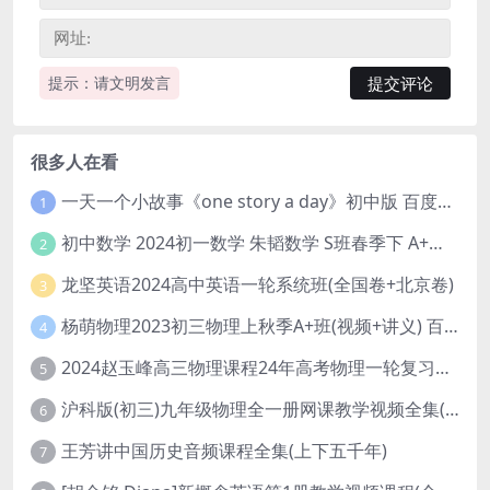
提示：请文明发言
很多人在看
一天一个小故事《one story a day》初中版 百度网盘分享下载
1
初中数学 2024初一数学 朱韬数学 S班春季下 A+班春季下 百度云网盘
2
龙坚英语2024高中英语一轮系统班(全国卷+北京卷)
3
杨萌物理2023初三物理上秋季A+班(视频+讲义) 百度网盘分享
4
2024赵玉峰高三物理课程24年高考物理一轮复习网课教程
5
沪科版(初三)九年级物理全一册网课教学视频全集(录播版 杜春雨 66讲)
6
王芳讲中国历史音频课程全集(上下五千年)
7