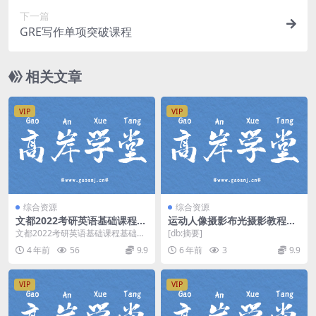
下一篇
GRE写作单项突破课程
相关文章
VIP
VIP
综合资源
综合资源
文都2022考研英语基础课程基
运动人像摄影布光摄影教程
础词汇领学刘博强（3.78G高
（中文字幕分辨率854
文都2022考研英语基础课程基础词
[db:摘要]
清视频）百度网盘分享
汇领学刘博强，百度网盘考研英语
4 年前
56
9.9
6 年前
3
9.9
课程3.78G高...
VIP
VIP