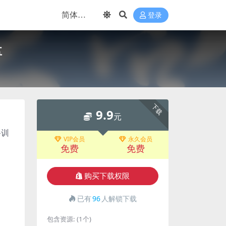
登录
盘
下载
9.9
元
路训
VIP会员
永久会员
免费
免费
购买下载权限
已有
96
人解锁下载
包含资源:
(1个)