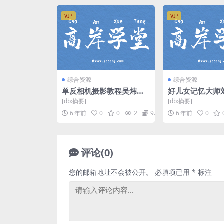
VIP
VIP
综合资源
综合资源
单反相机摄影教程吴炜摄
好儿女记忆大师
影吴师自通（高清视频完
各科全记牢学英
[db:摘要]
[db:摘要]
结打包）百度网盘
记牢 百度网盘
6 年前
0
0
2
9.9
6 年前
0
评论(0)
您的邮箱地址不会被公开。
必填项已用
*
标注