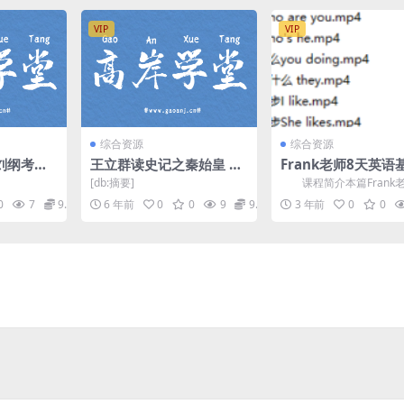
VIP
VIP
综合资源
综合资源
刘纲考试
王立群读史记之秦始皇 百
Frank老师8天英语
语单词全
度网盘
语句型教学视频
[db:摘要]
课程简介本篇Frank
口语句型教学课程，8天
0
7
9.9
6 年前
0
0
9
9.9
3 年前
0
0
表达口语。Fra...