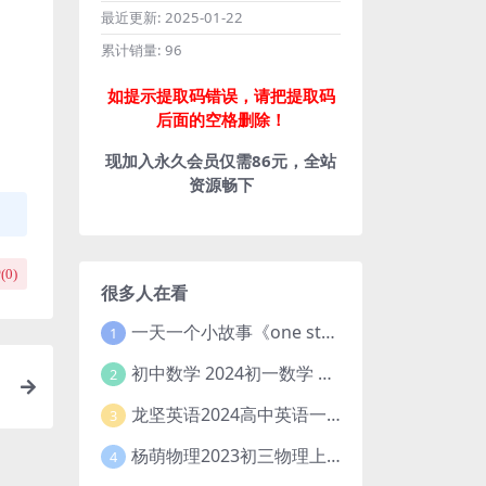
最近更新:
2025-01-22
累计销量:
96
如提示提取码错误，请把提取码
后面的空格删除！
现加入永久会员仅需86元，全站
资源畅下
(
0
)
很多人在看
一天一个小故事《one story a day》初中版 百度网盘分享下载
1
初中数学 2024初一数学 朱韬数学 S班春季下 A+班春季下 百度云网盘
2
龙坚英语2024高中英语一轮系统班(全国卷+北京卷)
3
杨萌物理2023初三物理上秋季A+班(视频+讲义) 百度网盘分享
4