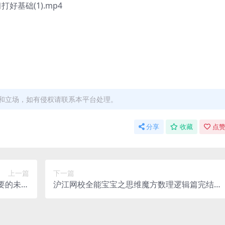
基础(1).mp4
和立场，如有侵权请联系本平台处理。
分享
收藏
点赞
上一篇
下一篇
要的未来
沪江网校全能宝宝之思维魔方数理逻辑篇完结视
百度网盘
频50节课程（高清打包）百度网盘