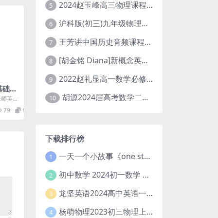
2024赵玉峰高三物理课程24年高考物理一轮复习网课教程
5
沪科版(初三)九年级物理全一册网课教学视频全集(录播版 杜春雨 66讲)
6
王芳讲中国历史音频课程全集(上下五千年)
7
[胡金铭 Diana]新概念英语第1册教学视频课程(全集 百度网盘下载)
8
2022赵礼显高一数学必修一课程视频资源(秋季班 含讲义)百度网盘云
9
基础口
胡源2024届高考数学二轮寒假春季精讲 百度网盘分享
10
老师英语
学会常用
79
9.9
下载排行榜
一天一个小故事《one story a day》初中版 百度网盘分享下载
1
初中数学 2024初一数学 朱韬数学 S班春季下 A+班春季下 百度云网盘
2
龙坚英语2024高中英语一轮系统班(全国卷+北京卷)
3
杨萌物理2023初三物理上秋季A+班(视频+讲义) 百度网盘分享
4