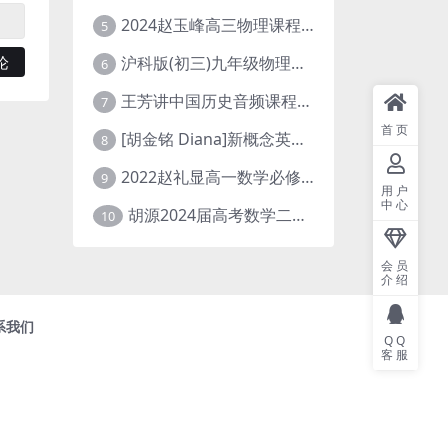
2024赵玉峰高三物理课程24年高考物理一轮复习网课教程
5
沪科版(初三)九年级物理全一册网课教学视频全集(录播版 杜春雨 66讲)
6
王芳讲中国历史音频课程全集(上下五千年)
7
首页
[胡金铭 Diana]新概念英语第1册教学视频课程(全集 百度网盘下载)
8
2022赵礼显高一数学必修一课程视频资源(秋季班 含讲义)百度网盘云
9
用户
中心
胡源2024届高考数学二轮寒假春季精讲 百度网盘分享
10
会员
介绍
系我们
QQ
客服