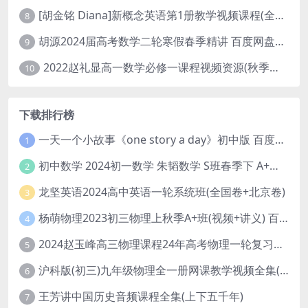
[胡金铭 Diana]新概念英语第1册教学视频课程(全集 百度网盘下载)
8
胡源2024届高考数学二轮寒假春季精讲 百度网盘分享
9
2022赵礼显高一数学必修一课程视频资源(秋季班 含讲义)百度网盘云
10
下载排行榜
一天一个小故事《one story a day》初中版 百度网盘分享下载
1
初中数学 2024初一数学 朱韬数学 S班春季下 A+班春季下 百度云网盘
2
龙坚英语2024高中英语一轮系统班(全国卷+北京卷)
3
杨萌物理2023初三物理上秋季A+班(视频+讲义) 百度网盘分享
4
2024赵玉峰高三物理课程24年高考物理一轮复习网课教程
5
沪科版(初三)九年级物理全一册网课教学视频全集(录播版 杜春雨 66讲)
6
王芳讲中国历史音频课程全集(上下五千年)
7