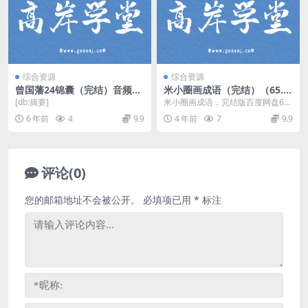
综合资源
综合资源
曾国藩24锦囊（完结）音频格
米小圈画成语（完结）（65.6
式 百度网盘
M视频）百度网盘分享
[db:摘要]
米小圈画成语，完结版百度网盘65.
6M分辨率960×540视频。资源目录
6 年前
4
9.9
4 年前
7
9.9
课程内容...
评论(0)
您的邮箱地址不会被公开。
必填项已用
*
标注