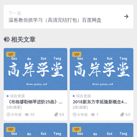
下一篇
温爸教你抓学习（高清完结打包）百度网盘
相关文章
VIP
VIP
综合资源
综合资源
《布格缪勒钢琴进阶25曲》
2018新东方李延隆新概念4册
（周广仁，王海波49集全）百
视频 百度网盘
[db:摘要]
[db:摘要]
度网盘
6 年前
55
9.9
6 年前
7
9.9
VIP
VIP