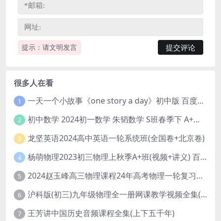
提示：请文明发言
很多人在看
一天一个小故事《one story a day》初中版 百度网盘分享下载
1
初中数学 2024初一数学 朱韬数学 S班春季下 A+班春季下 百度云网盘
2
龙坚英语2024高中英语一轮系统班(全国卷+北京卷)
3
杨萌物理2023初三物理上秋季A+班(视频+讲义) 百度网盘分享
4
2024赵玉峰高三物理课程24年高考物理一轮复习网课教程
5
沪科版(初三)九年级物理全一册网课教学视频全集(录播版 杜春雨 66讲)
6
王芳讲中国历史音频课程全集(上下五千年)
7