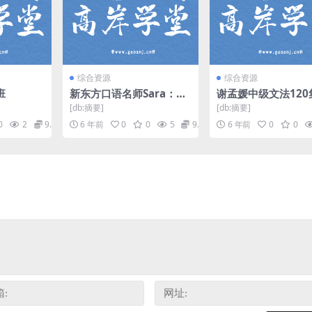
综合资源
综合资源
班
新东方口语名师Sara：听
谢孟媛中级文法120
《老友记》学地道美语第
（标清视频）百度网
[db:摘要]
[db:摘要]
二辑 百度网盘
0
2
9.9
6 年前
0
0
5
9.9
6 年前
0
0