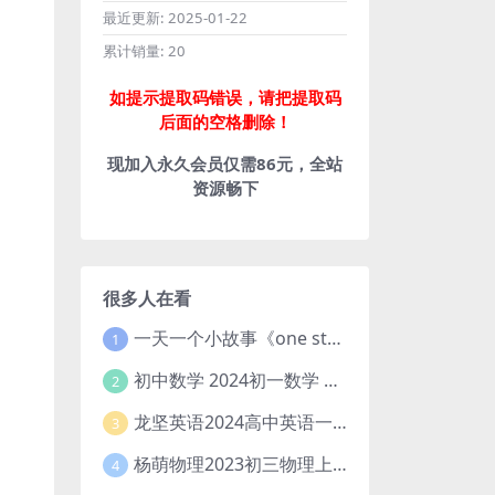
最近更新:
2025-01-22
累计销量:
20
如提示提取码错误，请把提取码
后面的空格删除！
现加入永久会员仅需86元，全站
资源畅下
很多人在看
一天一个小故事《one story a day》初中版 百度网盘分享下载
1
初中数学 2024初一数学 朱韬数学 S班春季下 A+班春季下 百度云网盘
2
龙坚英语2024高中英语一轮系统班(全国卷+北京卷)
3
杨萌物理2023初三物理上秋季A+班(视频+讲义) 百度网盘分享
4