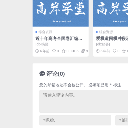
综合资源
综合资源
近十年高考全国卷汇编
爱棋道围棋冲段
（含详细解析843M）百
[db:摘要]
[db:摘要]
度网盘
6 年前
0
0
6
9.9
6 年前
0
评论(0)
您的邮箱地址不会被公开。
必填项已用
*
标注