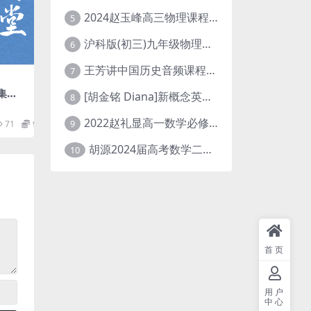
2024赵玉峰高三物理课程24年高考物理一轮复习网课教程
5
沪科版(初三)九年级物理全一册网课教学视频全集(录播版 杜春雨 66讲)
6
王芳讲中国历史音频课程全集(上下五千年)
7
集
[胡金铭 Diana]新概念英语第1册教学视频课程(全集 百度网盘下载)
8
盘
2022赵礼显高一数学必修一课程视频资源(秋季班 含讲义)百度网盘云
9
71
9.9
胡源2024届高考数学二轮寒假春季精讲 百度网盘分享
10
首页
用户
中心