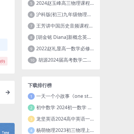
2024赵玉峰高三物理课程24年高考物理一轮复习网课教程
5
沪科版(初三)九年级物理全一册网课教学视频全集(录播版 杜春雨 66讲)
6
王芳讲中国历史音频课程全集(上下五千年)
7
[胡金铭 Diana]新概念英语第1册教学视频课程(全集 百度网盘下载)
8
2022赵礼显高一数学必修一课程视频资源(秋季班 含讲义)百度网盘云
9
胡源2024届高考数学二轮寒假春季精讲 百度网盘分享
10
(
0
)
下载排行榜
一天一个小故事《one story a day》初中版 百度网盘分享下载
1
初中数学 2024初一数学 朱韬数学 S班春季下 A+班春季下 百度云网盘
2
龙坚英语2024高中英语一轮系统班(全国卷+北京卷)
3
杨萌物理2023初三物理上秋季A+班(视频+讲义) 百度网盘分享
4