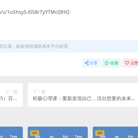
1oShsyS-l058rTyYTMc0IHQ
和立场，如有侵权请联系本平台处理。
分享
收藏
点赞
上一篇
下一篇
15）百度
积极心理课：重新发现自己，活出想要的未来
网盘
（高清完结打包）百度网盘
VIP
VIP