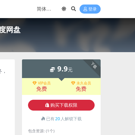
登录
百度网盘
下载
9.9
元
冬，
VIP会员
永久会员
免费
免费
购买下载权限
已有
20
人解锁下载
包含资源:
(1个)