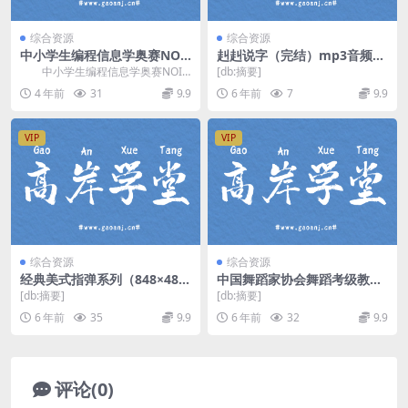
综合资源
综合资源
中小学生编程信息学奥赛NOI
赳赳说字（完结）mp3音频
P高级班课程普及组 网盘分享
百度网盘
中小学生编程信息学奥赛NOIP
[db:摘要]
高级班课程普及组，网盘分享编程
4 年前
31
9.9
6 年前
7
9.9
课程4.13G高...
VIP
VIP
综合资源
综合资源
经典美式指弹系列（848×480
中国舞蹈家协会舞蹈考级教材
视频）百度网盘
（第三版）百度网盘
[db:摘要]
[db:摘要]
6 年前
35
9.9
6 年前
32
9.9
评论(0)