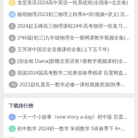
龙坚英语2024高中英语一轮系统班(全国卷+北京卷)
3
杨萌物理2023初三物理上秋季A+班(视频+讲义) 百度网盘分享
4
2024赵玉峰高三物理课程24年高考物理一轮复习网课教程
5
沪科版(初三)九年级物理全一册网课教学视频全集(录播版 杜春雨 66讲)
6
王芳讲中国历史音频课程全集(上下五千年)
7
[胡金铭 Diana]新概念英语第1册教学视频课程(全集 百度网盘下载)
8
胡源2024届高考数学二轮寒假春季精讲 百度网盘分享
9
2022赵礼显高一数学必修一课程视频资源(秋季班 含讲义)百度网盘云
10
下载排行榜
一天一个小故事《one story a day》初中版 百度网盘分享下载
1
初中数学 2024初一数学 朱韬数学 S班春季下 A+班春季下 百度云网盘
2