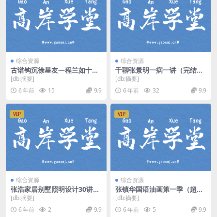
综合资源
综合资源
古谱钩沉徐星友—程兰如十局
千聊张景明一病一讲（完结）
棋_天元围棋陈祖德 mp4视频
（千聊）百度网盘
[db:摘要]
[db:摘要]
百度网盘分享
6 年前
15
9.9
6 年前
32
9.9
VIP
VIP
综合资源
综合资源
张浩家居别墅照明设计30讲
张镇华国语油画第一季（超清
（高清视频）百度网盘
视频）百度网盘
[db:摘要]
[db:摘要]
6 年前
2
9.9
6 年前
5
9.9