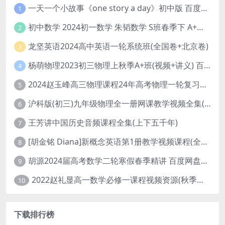
一天一个小故事《one story a day》初中版 百度网盘分享下载
1
初中数学 2024初一数学 朱韬数学 S班春季下 A+班春季下 百度云网盘
2
龙坚英语2024高中英语一轮系统班(全国卷+北京卷)
3
杨萌物理2023初三物理上秋季A+班(视频+讲义) 百度网盘分享
4
2024赵玉峰高三物理课程24年高考物理一轮复习网课教程
5
沪科版(初三)九年级物理全一册网课教学视频全集(录播版 杜春雨 66讲)
6
王芳讲中国历史音频课程全集(上下五千年)
7
[胡金铭 Diana]新概念英语第1册教学视频课程(全集 百度网盘下载)
8
胡源2024届高考数学二轮寒假春季精讲 百度网盘分享
9
2022赵礼显高一数学必修一课程视频资源(秋季班 含讲义)百度网盘云
10
下载排行榜