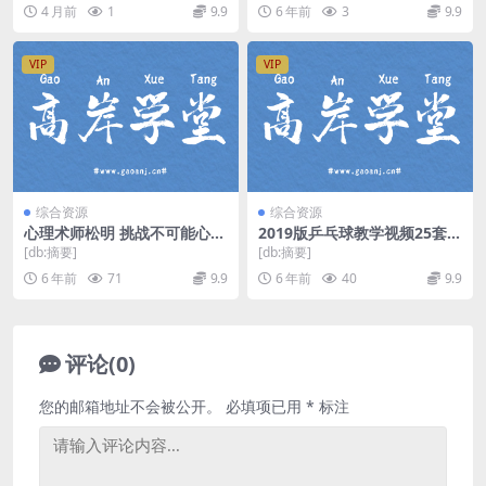
全册超精讲》新概念英语第1册共计
4 月前
1
9.9
6 年前
3
9.9
144课，共62...
VIP
VIP
综合资源
综合资源
心理术师松明 挑战不可能心理
2019版乒乓球教学视频25套自
控制（完结）mp3音频 百度
学乒乓球教程（超清打包）百
[db:摘要]
[db:摘要]
网盘
度网盘
6 年前
71
9.9
6 年前
40
9.9
评论(0)
您的邮箱地址不会被公开。
必填项已用
*
标注