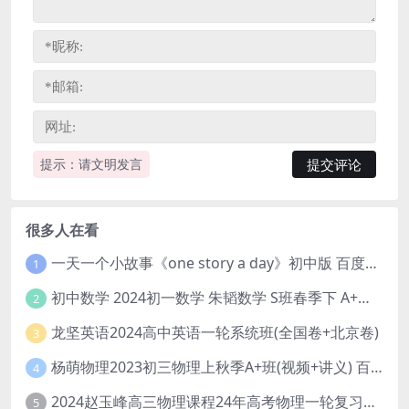
提示：请文明发言
很多人在看
一天一个小故事《one story a day》初中版 百度网盘分享下载
1
初中数学 2024初一数学 朱韬数学 S班春季下 A+班春季下 百度云网盘
2
龙坚英语2024高中英语一轮系统班(全国卷+北京卷)
3
杨萌物理2023初三物理上秋季A+班(视频+讲义) 百度网盘分享
4
2024赵玉峰高三物理课程24年高考物理一轮复习网课教程
5