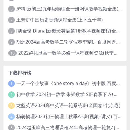
沪科版(初三)九年级物理全一册网课教学视频全集(录播版 杜春雨 66讲)
6
王芳讲中国历史音频课程全集(上下五千年)
7
[胡金铭 Diana]新概念英语第1册教学视频课程(全集 百度网盘下载)
8
胡源2024届高考数学二轮寒假春季精讲 百度网盘分享
9
2022赵礼显高一数学必修一课程视频资源(秋季班 含讲义)百度网盘云
10
下载排行榜
一天一个小故事《one story a day》初中版 百度网盘分享下载
1
初中数学 2024初一数学 朱韬数学 S班春季下 A+班春季下 百度云网盘
2
龙坚英语2024高中英语一轮系统班(全国卷+北京卷)
3
杨萌物理2023初三物理上秋季A+班(视频+讲义) 百度网盘分享
4
2024赵玉峰高三物理课程24年高考物理一轮复习网课教程
5