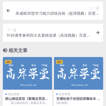
上一篇
朱咸斌30堂学习能力训练合辑（超清视频）百度网
盘
下一篇
91好课李春明四大名著精读课（高清视频）百度网
盘
相关文章
VIP
VIP
综合资源
综合资源
跟山姆说英语《新概念英语第
安潇给孩子的冠状病毒绘本 百
1全册超精讲》百度网盘分享
度网盘
跟山姆说英语《新概念英语第1
[db:摘要]